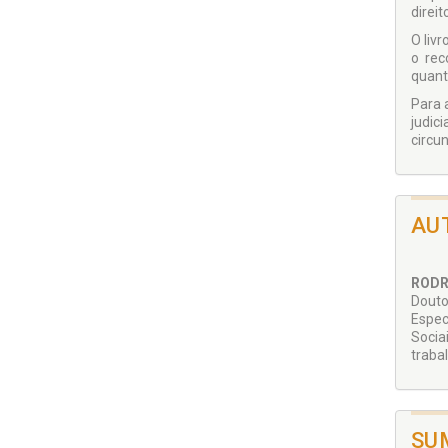
direi
O liv
o rec
quant
Para 
judic
circu
AU
RODR
Douto
Espec
Socia
trabal
SU