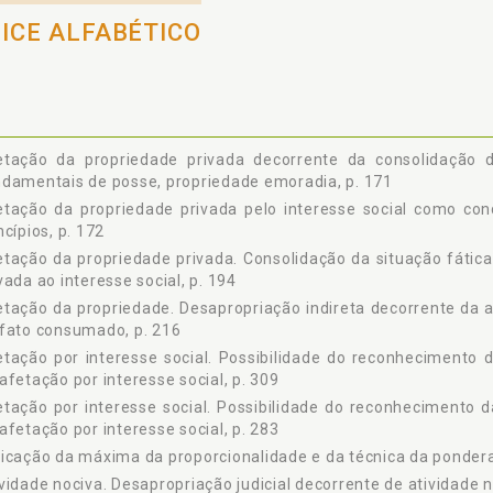
4 A Desapropriação Indireta Decorrente da Afetação da Propriedade e
DICE ALFABÉTICO
tulo 4 A DESAPROPRIAÇÃO JUDICIAL PRIVADA INSTITUÍDA EM PROL
1 A Desapropriação Judicial Privada decorrente da Realização de 
levante, p. 236
2 A Desapropriação Privada Decorrente da Relativização do Princípio do A
etação da propriedade privada decorrente da consolidação da
3 A Desapropriação Judicial Decorrente de Atividade Nociva e em prol do
damentais de posse, propriedade emoradia, p. 171
4 As Desapropriações Judiciais Privadas como Instrumentos para a Conc
tação da propriedade privada pelo interesse social como con
tulo 5 A POSSIBILIDADE DO RECONHECIMENTO DA DESAPROPRIAÇÃ
ncípios, p. 172
NTERESSE SOCIAL, p. 283
1 Reapresentação do Problema, p. 283
tação da propriedade privada. Consolidação da situação fátic
vada ao interesse social, p. 194
2 A Singularidade dos Conflitos Expostos nos Julgados Envolvend
opriedade e Moradia, p. 287
tação da propriedade. Desapropriação indireta decorrente da
3 As Circunstâncias Fáticas e Jurídicas que Identificam Critérios Mínimo
fato consumado, p. 216
4 A Possibilidade do Reconhecimento da Desapropriação Privada Indire
tação por interesse social. Possibilidade do reconhecimento d
9
afetação por interesse social, p. 309
DERAÇÕES FINAIS, p. 327
tação por interesse social. Possibilidade do reconhecimento d
ÊNCIAS, p. 331
afetação por interesse social, p. 283
icação da máxima da proporcionalidade e da técnica da pondera
vidade nociva. Desapropriação judicial decorrente de atividade n