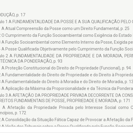
DUÇÃO, p. 17
tulo 1 A FUNDAMENTALIDADE DA POSSE E A SUA QUALIFICAÇÃO PELO
1 A Atual Compreensão da Posse como um Direito Fundamental, p. 25
2 O Cumprimento da Função Socioambiental como Exigência do Estado De
3 A Função Socioambiental como Elemento Interno da Posse, Exigida pel
4 A Posse Qualificada Objetivamente pelo Cumprimento da Função Soci
tulo 2 A FUNDAMENTALIDADE DA PROPRIEDADE E DA MORADIA, P
TÉCNICA DA PONDERAÇÃO, p. 93
1 A Proteção Constitucional do Direito de Propriedade (Funcional), p. 94
2 A Fundamentalidade do Direito de Propriedade e do Direito à Proprieda
3 A Fundamentalidade do Direito à Moradia e do Direito de Moradia, p. 1
4 A Aplicação da Máxima da Proporcionalidade e da Técnica da Pondera
tulo 3 A AFETAÇÃO DA PROPRIEDADE PRIVADA DECORRENTE DA CON
REITOS FUNDAMENTAIS DE POSSE, PROPRIEDADE E MORADIA, p. 171
1 A Afetação da Propriedade Privada pelo Interesse Social como C
ncípios, p. 172
2 A Consolidação da Situação Fática Capaz de Provocar a Afetação da Pr
3 A Visão dos Tribunais sobre a Posse Qualificada pela Função Socioam
ticas, p. 205