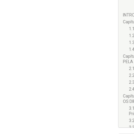
INTRO
Capí
1.
1.
1.
1.
Capí
PELA 
2.
2.
2.
2.
Capí
OS DI
3.
Pri
3.
3.
Fá