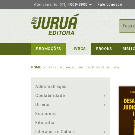
Atendimento:
(41) 4009-3900
Fale conosco
Busca
PROMOÇÕES
LIVROS
EBOOKS
BIBLI
HOME
Desapropriação Judicial Privada Indireta
Administração
Contabilidade
Direito
Economia
Filosofia
Literatura e Cultura