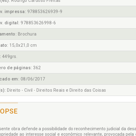
(es):
Rodrigo Cardoso Freitas
v. impressa:
978853626939-9
v. digital:
978853626998-6
amento:
Brochura
ato:
15,0x21,0 cm
:
449grs.
ro de páginas:
362
icado em:
08/06/2017
s):
Direito - Civil - Direitos Reais e Direito das Coisas
NOPSE
sente obra defende a possibilidade do reconhecimento judicial da desa
opriedade ao interesse social e econômico relevante, provocada pela 