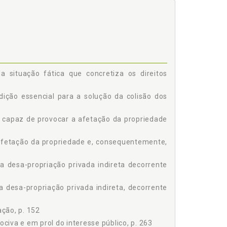
, Consequentemente, do Fato Consumado, p. 216
 DA CONCRETUDE DA FUNÇÃO SOCIOAMBIENTAL, p.
Obras e Serviços de Interesse Social e Econômico
ccessio Cedit Principali, p. 255
 situação fática que concretiza os direitos
 Interesse Público, p. 263
retude de Direitos Fundamentais, p. 275
dição essencial para a solução da colisão dos
O PRIVADA INDIRETA, DECORRENTE DA AFETAÇÃO
a capaz de provocar a afetação da propriedade
o a Colisão dos Direitos Fundamentais de Posse,
 afetação da propriedade e, consequentemente,
s para a Desapropriação Privada Indireta, p. 304
ta Decorrente da Afetação por Interesse Social, p.
a desa-propriação privada indireta decorrente
a desa-propriação privada indireta, decorrente
ção, p. 152
ociva e em prol do interesse público, p. 263