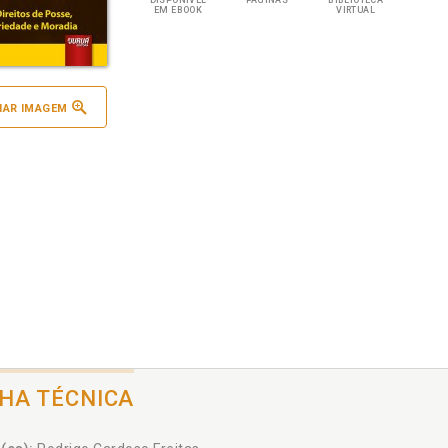
DISPONÍVEL
PÁGINAS
BIBLIOTECA
EM EBOOK
VIRTUAL
IAR IMAGEM
CHA TÉCNICA