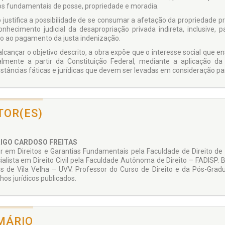
tos fundamentais de posse, propriedade e moradia.
ro justifica a possibilidade de se consumar a afetação da propriedade 
onhecimento judicial da desapropriação privada indireta, inclusive, p
o ao pagamento da justa indenização.
alcançar o objetivo descrito, a obra expõe que o interesse social que 
ialmente a partir da Constituição Federal, mediante a aplicação da
nstâncias fáticas e jurídicas que devem ser levadas em consideração para
TOR(ES)
IGO CARDOSO FREITAS
r em Direitos e Garantias Fundamentais pela Faculdade de Direito de 
ialista em Direito Civil pela Faculdade Autônoma de Direito – FADISP. 
is de Vila Velha – UVV. Professor do Curso de Direito e da Pós-Gra
hos jurídicos publicados.
MÁRIO