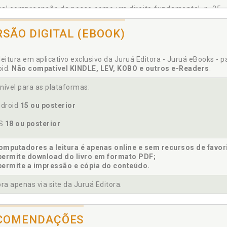
ual compreensão da posse como um direito fundamental, p. 25
RSÃO DIGITAL (EBOOK)
cunstâncias fáticas e jurídicas que identificam critérios mínimo
leitura em aplicativo exclusivo da Juruá Editora - Juruá eBooks - 
isão de direitos fundamentais. Singularidade dos conflitos e
oid.
Não compatível KINDLE, LEV, KOBO e outros e-Readers
.
eitos fundamentais de posse, propriedade e moradia, p. 287
isão de princípios. Afetação da propriedade privada pelo in
nível para as plataformas:
ução da colisão dos princípios, p. 172
droid
15 ou posterior
cretude de direitos fundamentais. Desapropriações judiciais
direitos fundamentais, p. 275
OS
18 ou posterior
siderações finais, p. 327
solidação da situação fática capaz de provocar a afetação da pr
mputadores a leitura é apenas online e sem recursos de favor
permite download do livro em formato PDF;
solidação da situação fática. Afetação da propriedade privada 
permite a impressão e cópia do conteúdo.
 concretiza os direitos fun-damentais de posse, propriedade e 
solidação de situações fáticas. Visão dos tribunais sobre a p
a apenas via site da Juruá Editora.
ponsável pela consolidação de situações fáticas, p. 205
primento da função socioambiental como exigência do Estado D
COMENDAÇÕES