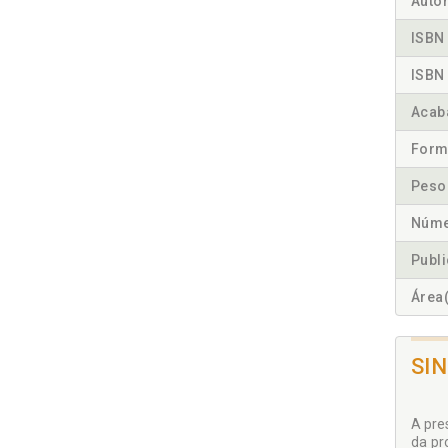
Autor
ISBN 
ISBN 
Acab
Form
Peso
Núme
Publ
Área(
SI
A pre
da pr