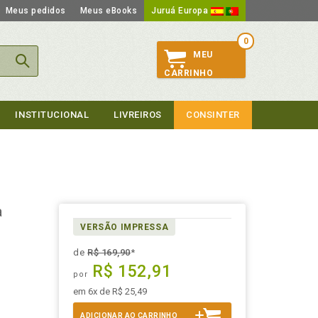
Meus pedidos
Meus eBooks
Juruá Europa
0
MEU
CARRINHO
INSTITUCIONAL
LIVREIROS
CONSINTER
a
VERSÃO IMPRESSA
de
R$ 169,90
*
R$ 152,91
por
em 6x de R$ 25,49
ADICIONAR AO CARRINHO