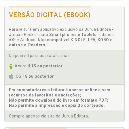
A prática restaurativa com famílias e a proteção
social. Jussara Ayres Bourguignon / Glaucia Mayara
Niedermeyer Orth, p. 81
VERSÃO DIGITAL (EBOOK)
Acesso à justiça. As possibilidades das práticas
restaurativas como efetivação do direito de acesso
Para leitura em aplicativo exclusivo da Juruá Editora -
à justiça em conflitos familiares envolvendo
Juruá eBooks - para
Smartphones e Tablets
rodando
crianças e adolescentes: análise de adequação da
iOS e Android.
Não compatível KINDLE, LEV, KOBO e
política pública. Décio Franco David / José Henrique
outros e-Readers
.
de Goes, p. 131
Adriana Sant’Anna. A mercantilização e fragilidade
Disponível para as plataformas:
dos afetos, p. 183
Android
15 ou posterior
Afetividade. A mercantilização e fragilidade dos
afetos. Adriana Sant’Anna, p. 183
iOS
18 ou posterior
Alimentos. A obrigação alimentar decorrente da
relação socioafetiva. Larissa Suzane Biscaia /
Em computadores a leitura é apenas online e sem
Fabiane Mazurok Schactae, p. 155
recursos de favoritos e anotações;
Ana Paula Parra Leite. Aplicação das técnicas de
Não permite download do livro em formato PDF;
Não permite a impressão e cópia do conteúdo.
negociação na resolução dos conflitos familiares.
Ana Paula Parra Leite / Patrícia Machado Pereira
Compra apenas via site da Juruá Editora.
Giardini, p. 63
Andressa Pacenko Malucelli. Violência familiar