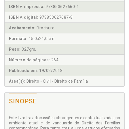
ISBN v. impressa:
978853627660-1
ISBN v. digital:
978853627687-8
Acabamento:
Brochura
Formato:
15,0x21,0 cm
Peso:
327grs.
Número de páginas:
264
Publicado em:
19/02/2018
Área(s):
Direito - Civil - Direito de Família
SINOPSE
Este livro traz discussões abrangentes e contextualizadas no
ambiente atual e de vanguarda do Direito das Famílias
contemporâneo. Para tanto, traz a lume estudos efetuados