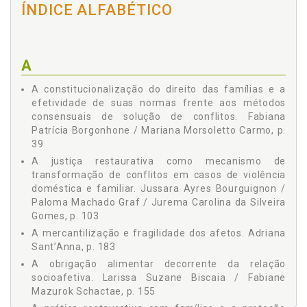
Larissa Suzane Biscaia
Décio Franco David, José Henrique de Goes, p. 131
ÍNDICE ALFABÉTICO
Maria Iolanda de Oliveira
A OBRIGAÇÃO ALIMENTAR DECORRENTE DA RELAÇÃO
SOCIOAFETIVA, Larissa Suzane Biscaia, Fabiane Mazurok
Mariana Morsoletto Carmo
Schactae, p. 155
Paloma Machado Graf
A MERCANTILIZAÇÃO E FRAGILIDADE DOS AFETOS, Adriana
A
Sant’Anna, p. 183
Patrícia Machado Pereira Giardini
A constitucionalização do direito das famílias e a
VIOLÊNCIA FAMILIAR CONTRA A PESSOA IDOSA, Andressa
Zilda Mara Consalter
Pacenko Malucelli, Fabiana Vosgerau Trentini, Maria Iolanda
efetividade de suas normas frente aos métodos
de Oliveira, p. 219
consensuais de solução de conflitos. Fabiana
Patrícia Borgonhone / Mariana Morsoletto Carmo, p.
39
A justiça restaurativa como mecanismo de
transformação de conflitos em casos de violência
doméstica e familiar. Jussara Ayres Bourguignon /
Paloma Machado Graf / Jurema Carolina da Silveira
Gomes, p. 103
A mercantilização e fragilidade dos afetos. Adriana
Sant’Anna, p. 183
A obrigação alimentar decorrente da relação
socioafetiva. Larissa Suzane Biscaia / Fabiane
Mazurok Schactae, p. 155