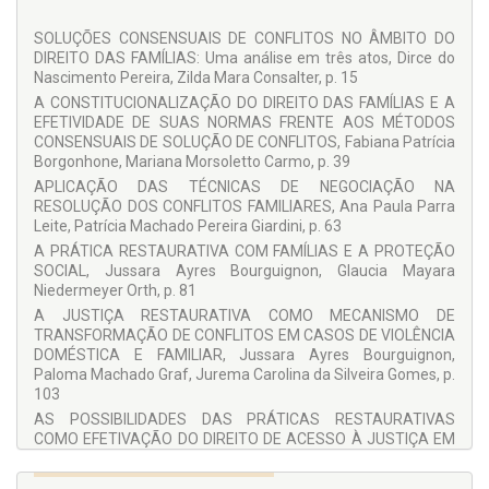
Contro­vertidos do Direito de Família na Pós-modernidade
(PROPESP/UEPG 2014/2017). Coordenadora do Projeto de
SOLUÇÕES CONSENSUAIS DE CONFLITOS NO ÂMBITO DO
Extensão
Falando em Família
(PROEX/UEPG 2015/2017 e
DIREITO DAS FAMÍLIAS: Uma análise em três atos, Dirce do
2017/2019). Advogada.
Nascimento Pereira, Zilda Mara Consalter, p. 15
COLABORADORES
A CONSTITUCIONALIZAÇÃO DO DIREITO DAS FAMÍLIAS E A
Adriana Sant’Anna
EFETIVIDADE DE SUAS NORMAS FRENTE AOS MÉTODOS
CONSENSUAIS DE SOLUÇÃO DE CONFLITOS, Fabiana Patrícia
Ana Paula Parra Leite
Borgonhone, Mariana Morsoletto Carmo, p. 39
Andressa Pacenko Malucelli
APLICAÇÃO DAS TÉCNICAS DE NEGOCIAÇÃO NA
RESOLUÇÃO DOS CONFLITOS FAMILIARES, Ana Paula Parra
Décio Franco David
Leite, Patrícia Machado Pereira Giardini, p. 63
Dirce do Nascimento Pereira
A PRÁTICA RESTAURATIVA COM FAMÍLIAS E A PROTEÇÃO
SOCIAL, Jussara Ayres Bourguignon, Glaucia Mayara
Fabiana Patrícia Borgonhone
Niedermeyer Orth, p. 81
Fabiana Vosgerau Trentini
A JUSTIÇA RESTAURATIVA COMO MECANISMO DE
TRANSFORMAÇÃO DE CONFLITOS EM CASOS DE VIOLÊNCIA
Fabiane Mazurok Schactae
DOMÉSTICA E FAMILIAR, Jussara Ayres Bourguignon,
Glaucia Mayara Niedermeyer Orth
Paloma Machado Graf, Jurema Carolina da Silveira Gomes, p.
103
José Henrique de Goes
AS POSSIBILIDADES DAS PRÁTICAS RESTAURATIVAS
Jurema Carolina da Silveira Gomes
COMO EFETIVAÇÃO DO DIREITO DE ACESSO À JUSTIÇA EM
Jussara Ayres Bourguignon
CONFLITOS FAMILIARES ENVOLVENDO CRIANÇAS E
ADOLESCENTES: Análise de adequação da política pública,