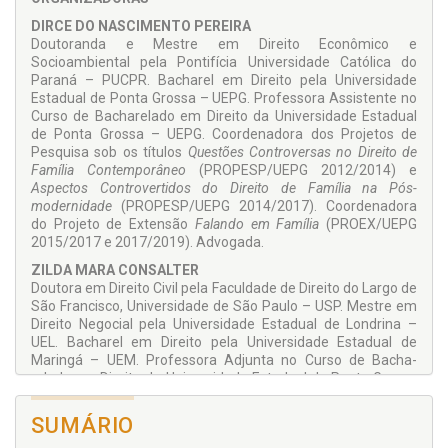
DIRCE DO NASCIMENTO PEREIRA
Doutoranda e Mestre em Direito Econômico e
Socioambiental pela Pontifícia Universidade Católica do
Paraná – PUCPR. Bacharel em Direito pela Universidade
Estadual de Ponta Grossa – UEPG. Professo­ra Assistente no
Curso de Bachare­lado em Direito da Universidade Estadual
de Ponta Grossa – UEPG. Coordenadora dos Projetos de
Pesquisa sob os títulos
Questões Controversas no Direito de
Família Contemporâneo
(PROPESP/UEPG 2012/2014) e
Aspectos Contro­vertidos do Direito de Família na Pós-
modernidade
(PROPESP/UEPG 2014/2017). Coordenadora
do Projeto de Extensão
Falando em Família
(PROEX/UEPG
2015/2017 e 2017/2019). Advogada.
ZILDA MARA CONSALTER
Doutora em Direito Civil pela Faculdade de Direito do Largo de
São Francisco, Universidade de São Paulo – USP. Mestre em
Direito Negocial pela Universidade Es­tadual de Londrina –
UEL. Bacharel em Direito pela Universidade Es­tadual de
Maringá – UEM. Profes­sora Adjunta no Curso de Bacha­
relado em Direito da Universidade Estadual de Ponta Grossa
– UEPG. Coordenadora dos Projetos de Pesquisa sob os
títulos
Questões Controversas no Direito de Família
SUMÁRIO
Contemporâneo
(PROPESP/UEPG 2012/2014) e
Aspectos