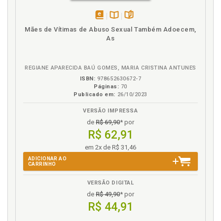
Justiça restaurativa como mecanismo de
transformação de conflitos em casos de violência
disponível
Disponível
páginas
doméstica e familiar. Jussara Ayres Bourguignon /
Mães de Vítimas de Abuso Sexual Também Adoecem,
em
na
As
Paloma Machado Graf / Jurema Carolina da Silveira
eBook
B.V.
Gomes, p. 103
REGIANE APARECIDA BAÚ GOMES, MARIA CRISTINA ANTUNES
L
ISBN:
978652630672-7
Páginas:
70
Larissa Suzane Biscaia. A obrigação alimentar
Publicado em:
26/10/2023
decorrente da relação socioafetiva. Larissa Suzane
Biscaia / Fabiane Mazurok Schactae, p. 155
VERSÃO IMPRESSA
de
R$ 69,90
* por
M
R$ 62,91
em 2x de R$ 31,46
Maria Iolanda de Oliveira. Violência familiar contra a
pessoa idosa. Andressa Pacenko Malucelli / Fabiana
ADICIONAR AO
CARRINHO
Vosgerau Trentini / Maria Iolanda de Oliveira, p. 219
Mariana Morsoletto Carmo. A constitucionalização
VERSÃO DIGITAL
do direito das famílias e a efetividade de suas
de
R$ 49,90
* por
normas frente aos métodos consensuais de solução
R$ 44,91
de conflitos. Fabiana Patrícia Borgonhone / Mariana