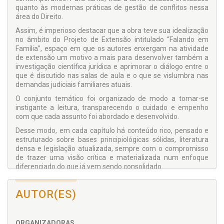
quanto às modernas práticas de gestão de conflitos nessa
área do Direito.
Assim, é imperioso destacar que a obra teve sua idealização
no âmbito do Projeto de Extensão intitulado “Falando em
Família”, espaço em que os autores enxergam na atividade
de extensão um motivo a mais para desenvolver também a
investigação científica jurídica e aprimorar o diálogo entre o
que é discutido nas salas de aula e o que se vislumbra nas
demandas judiciais familiares atuais.
O conjunto temático foi organizado de modo a tornar-se
instigante a leitura, transparecendo o cuidado e empenho
com que cada assunto foi abordado e desenvolvido.
Desse modo, em cada capítulo há conteúdo rico, pensado e
estruturado sobre bases principiológicas sólidas, literatura
densa e legislação atualizada, sempre com o compromisso
de trazer uma visão crítica e materializada num enfoque
diferenciado do que já vem sendo consolidado.
A atualidade e a relevância dos assuntos e o esmero
científico com que foram desenvolvidos, aliados ao modo
AUTOR(ES)
dinâmico como foram tratados, fazem com que este livro –
espera-se – seja de útil leitura e que desperte boas e
frutíferas reflexões.
ORGANIZADORAS