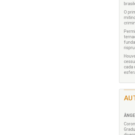
brasi
O pri
mitin
crimi
Permi
terna
funda
rispru
Houve
cessu
cada 
esfer
AU
ÂNGE
Coron
Gradu
diver