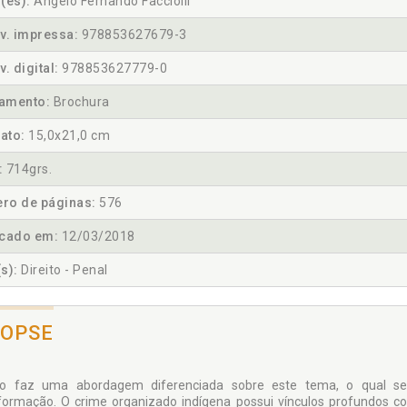
(es):
Ângelo Fernando Facciolli
v. impressa:
978853627679-3
v. digital:
978853627779-0
amento:
Brochura
ato:
15,0x21,0 cm
:
714grs.
ro de páginas:
576
icado em:
12/03/2018
s):
Direito - Penal
NOPSE
vro faz uma abordagem diferenciada sobre este tema, o qual 
formação. O crime organizado indígena possui vínculos profundos c