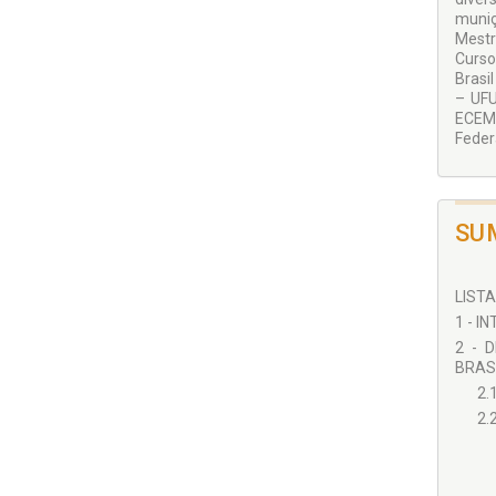
muniç
Mestr
Curso
Brasi
– UFU
ECEME
Feder
SU
LISTA
1 - I
2 - 
BRASI
2.
2.