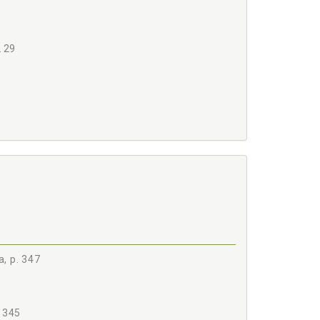
. 29
, p. 347
A NO BRASIL, p. 59
S CRIMINOSAS, p. 73
. 345