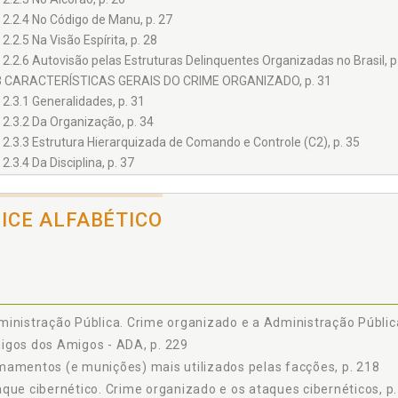
2.2.4 No Código de Manu, p. 27
2.2.5 Na Visão Espírita, p. 28
2.2.6 Autovisão pelas Estruturas Delinquentes Organizadas no Brasil, p
3 CARACTERÍSTICAS GERAIS DO CRIME ORGANIZADO, p. 31
2.3.1 Generalidades, p. 31
2.3.2 Da Organização, p. 34
2.3.3 Estrutura Hierarquizada de Comando e Controle (C2), p. 35
2.3.4 Da Disciplina, p. 37
2.3.5 Da Gestão Empresarial, p. 39
2.3.6 Do Planejamento Estratégico, p. 42
DICE ALFABÉTICO
2.3.7 O Paralelismo, p. 45
2.3.8 Da Coletividade, p. 47
2.3.9 Da Corrupção, p. 50
2.3.10 Da Lavagem de Bens e Capitais, p. 52
2.3.11 O Lucro, p. 53
inistração Pública. Crime organizado e a Administração Pública
2.3.12 Desintegração das Estruturas Sociais, p. 55
igos dos Amigos - ADA, p. 229
2.3.13 Da Simbologia, p. 56
amentos (e munições) mais utilizados pelas facções, p. 218
4 EVOLUÇÃO HISTÓRICA: CRESCIMENTO DA CRIMINALIDADE ORGANIZAD
5 CLASSIFICAÇÕES (CRITÉRIOS PARA CLASSIFICAÇÃO) DAS ATIVIDADE
que cibernético. Crime organizado e os ataques cibernéticos, p