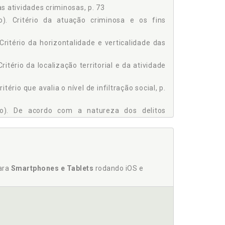
as atividades criminosas, p. 73
ção). Critério da atuação criminosa e os fins
6
 Critério da horizontalidade e verticalidade das
8
ritério da localização territorial e da atividade
tério que avalia o nível de infiltração social, p.
ação). De acordo com a natureza dos delitos
Generalidades, p. 73
 p. 392
 tráfico de pessoas, em especial mulheres e crianças,
ério da Defesa, p. 397
para
Smartphones e Tablets
rodando iOS e
Pública federal (União), p. 392
rativas, p. 399
, p. 400
or via terrestre, marítima e aérea, p. 107
armas de fogo, suas peças, componentes e munições, p.
Federal, p. 395