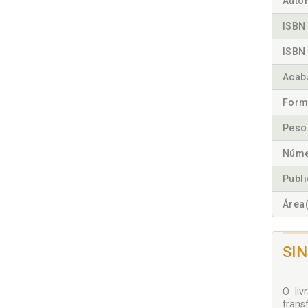
Autor
ISBN 
ISBN 
Acab
Form
Peso
Núme
Publ
Área(
SI
O li
trans