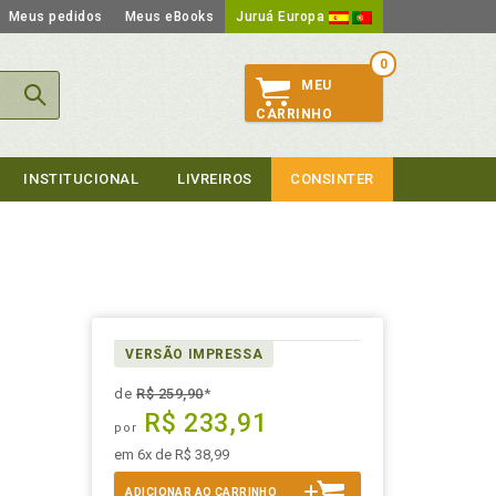
Meus pedidos
Meus eBooks
Juruá Europa
0
MEU
CARRINHO
INSTITUCIONAL
LIVREIROS
CONSINTER
VERSÃO IMPRESSA
de
R$ 259,90
*
R$ 233,91
por
em 6x de R$ 38,99
ADICIONAR AO CARRINHO