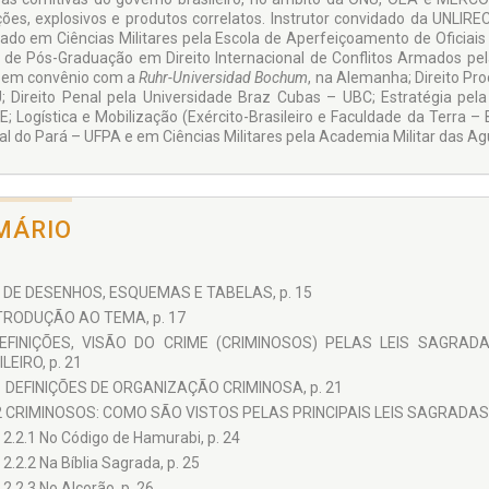
ões, explosivos e produtos correlatos. Instrutor convidado da UNLIRE
ado em Ciências Militares pela Escola de Aper­feiçoamento de Oficiai
 de Pós-Graduação em Direito Internacional de Conflitos Armados pel
l em convênio com a
Ruhr-Universidad Bochum
, na Alemanha; Direito Pro
; Direito Pe­nal pela Universidade Braz Cu­bas – UBC; Estratégia pe
; Logística e Mobilização (Exército-Brasileiro e Faculdade da Terra – 
al do Pará – UFPA e em Ciências Militares pela Academia Militar das Agu
MÁRIO
 DE DESENHOS, ESQUEMAS E TABELAS, p. 15
NTRODUÇÃO AO TEMA, p. 17
DEFINIÇÕES, VISÃO DO CRIME (CRIMINOSOS) PELAS LEIS SAGRA
LEIRO, p. 21
1 DEFINIÇÕES DE ORGANIZAÇÃO CRIMINOSA, p. 21
2 CRIMINOSOS: COMO SÃO VISTOS PELAS PRINCIPAIS LEIS SAGRADAS, 
2.2.1 No Código de Hamurabi, p. 24
2.2.2 Na Bíblia Sagrada, p. 25
2.2.3 No Alcorão, p. 26