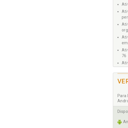
Ati
Ati
per
Ati
org
Ati
3 - C
emp
3.
Ati
76
3.
At
pra
Ati
VE
Ati
Ati
Para 
Ati
Andr
Ati
Dispo
Ati
Ati
An
Ati