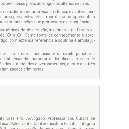
os pelo nosso povo, ao longo dos últimos séculos.
pla, dentro de uma visão histórica, evolutiva, per­
o de uma perspectiva ético-moral, o autor apresenta a
róprias organizações que promovem a delinquência.
imétricos de 4ª geração, inserindo-o no Direito In­
éc. XX e XXI. Como fonte de conhecimento e apro­
tigo, com extensa referência à doutrina e ampla ju­
 do direito constitucional, do direito penal-pro­
em feita visando enumerar e identificar a missão de
ção das autoridades governamentais, dentro das três
organizações criminosas.
to Brasileiro. Advogado. Professor dos Cursos de
sa. Palestrante, Conferencista e Escritor. Inte­grou
OSUL, para discussão de normas envolven­do armas,