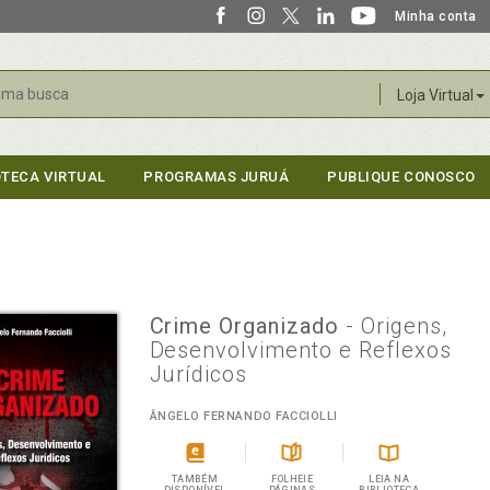
Minha conta
r
Loja Virtual
OTECA VIRTUAL
PROGRAMAS JURUÁ
PUBLIQUE CONOSCO
Crime Organizado
- Origens,
Desenvolvimento e Reflexos
Jurídicos
ÂNGELO FERNANDO FACCIOLLI
TAMBÉM
FOLHEIE
LEIA NA