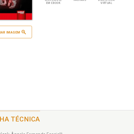
DISPONÍVEL
PÁGINAS
BIBLIOTECA
EM EBOOK
VIRTUAL
IAR IMAGEM
CHA TÉCNICA