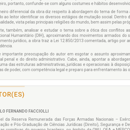
leiro, portanto, confunde-se com alguns costumes e hábitos desenvolvid
meiro diferencial da obra diz respeito à abordagem do tema de forma am
do ao leitor identificar os diversos estágios de mutação so­cial. Dentr
nalidade, vista pelas principais religiões do mundo, bem as­sim pelas p
te, também, analisar e estudar o tema sobre a ótica dos conflitos ass
cional Humanitário (DIH), aproximando dos movimentos armados do s
mento jurídico, a obra traz a Lei 12.850/2013 comentada, artigo por ar
dência.
 importante preocupação do autor em esgotar o assunto aproximando-o
al penal e do direito administrativo. Cabe, ainda, apontar a abordag
uma das estruturas administrativas, jurídicas e operacionais à disposi
as de poder, com competência legal e preparo para en­frentamento às 
TOR(ES)
LO FERNANDO FACCIOLLI
el da Reserva Remune­rada das Forças Armadas Na­cionais – Exérci
ação e Pós-Graduação de Ciências Jurídicas (Direito), Segurança e Defe
sas comitivas do governo brasileiro, no âmbito da ONU, OEA e MERC