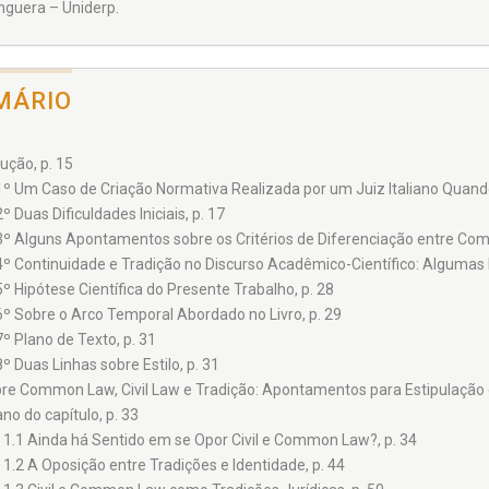
guera – Uniderp.
MÁRIO
ução, p. 15
1º Um Caso de Criação Normativa Realizada por um Juiz Italiano Quando a
2º Duas Dificuldades Iniciais, p. 17
3º Alguns Apontamentos sobre os Critérios de Diferenciação entre Comm
4º Continuidade e Tradição no Discurso Acadêmico-Científico: Algumas 
5º Hipótese Científica do Presente Trabalho, p. 28
6º Sobre o Arco Temporal Abordado no Livro, p. 29
7º Plano de Texto, p. 31
8º Duas Linhas sobre Estilo, p. 31
obre Common Law, Civil Law e Tradição: Apontamentos para Estipulação 
ano do capítulo, p. 33
1.1 Ainda há Sentido em se Opor Civil e Common Law?, p. 34
1.2 A Oposição entre Tradições e Identidade, p. 44