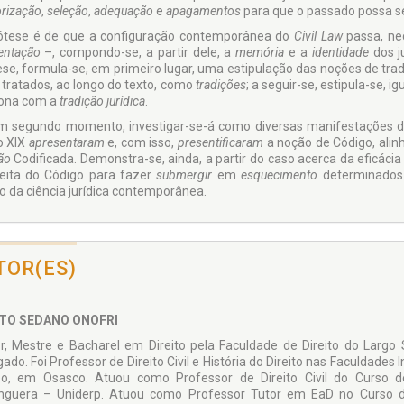
rização
,
seleção
,
adequação
e
apagamentos
para que o passado possa s
ótese é de que a configuração contemporânea do
Civil Law
passa, ne
entação
–, compondo-se, a partir dele, a
memória
e a
identidade
dos j
ese, formula-se, em primeiro lugar, uma estipulação das noções de tra
 tratados, ao longo do texto, como
tradições
; a seguir-se, estipula-se, 
iona com a
tradição jurídica
.
 segundo momento, investigar-se-á como diversas manifestações do d
o XIX
apresentaram
e, com isso,
presentificaram
a noção de Código, alin
ção
Codificada. Demonstra-se, ainda, a partir do caso acerca da eficác
eita do Código para fazer
submergir
em
esquecimento
determinados
co da ciência jurídica contemporânea.
TOR(ES)
TO SEDANO ONOFRI
r, Mestre e Bacharel em Direito pela Faculdade de Direito do Largo
ado. Foi Professor de Direito Civil e História do Direito nas Faculdades
eo, em Osasco. Atuou como Professor de Direito Civil do Curso de
guera – Uniderp. Atuou como Professor Tutor em EaD no Curso de