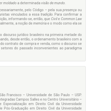
er
moldado
a determi­nada
visão de mundo
.
cessariamente, pelo Código – pela sua
presença
ou
uristas vinculados a essa
tradição
. Para confirmar a
dição, informando-se, então, que
Civil
e
Common Law
igualmente, a noção de
memória
e o modo como ela se
iscurso jurídico brasileiro na primeira metade do
hando, desde então, o orde­namento brasileiro com a
ia do contrato de compra e venda, como o discurso se
 setores do passado inconvenientes ao paradigma
 São Francisco – Universidade de São Paulo – USP.
 Integradas Campos Salles e no Centro Universitário –
 Especialização em Direito Civil da Universidade
 Pós-Graduação em Direito Civil da Universidade