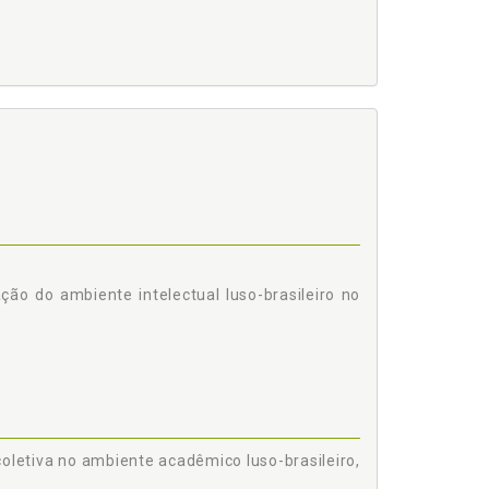
rpetuar: apontamentos para estipulação de uma noção
ação do ambiente intelectual luso-brasileiro no
letiva no ambiente acadêmico luso-brasileiro,
, p. 99