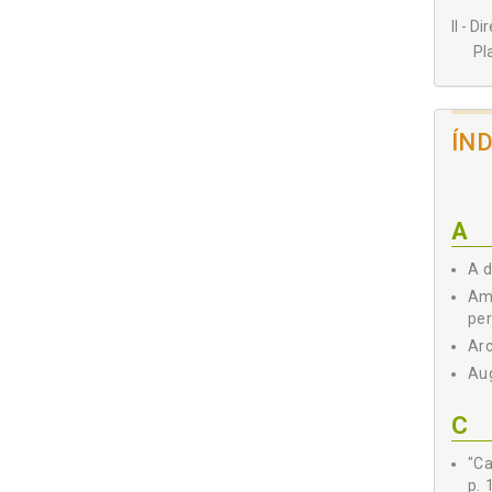
II - D
Pl
ÍN
A
A d
Amb
per
Arc
Aug
C
"Ca
p. 