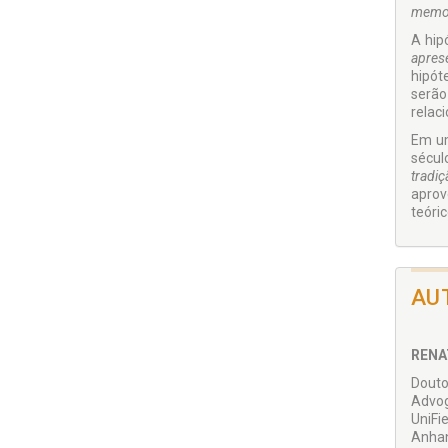
memo
A hip
apres
hipót
serão
relac
Em um
sécul
tradi
aprov
teóri
AU
RENA
Douto
Advog
UniFi
Anhan