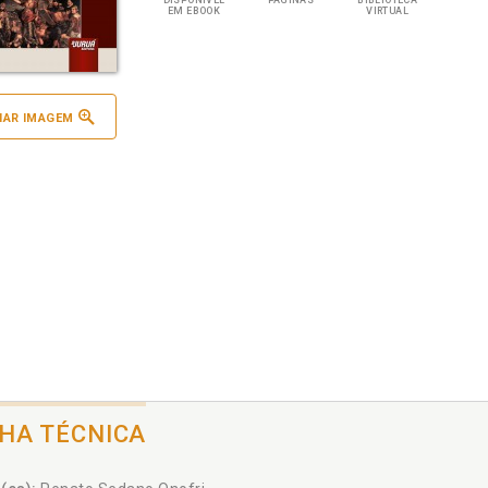
DISPONÍVEL
PÁGINAS
BIBLIOTECA
EM EBOOK
VIRTUAL
IAR IMAGEM
CHA TÉCNICA