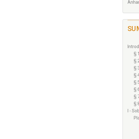
Anhan
SU
Introd
§ 
§ 
§ 
§ 
§ 
§ 
§ 
§ 
I - S
Pl