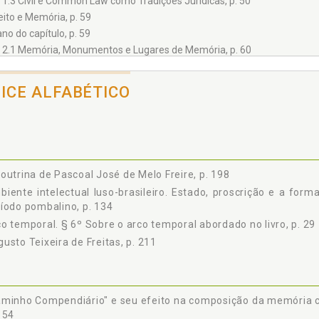
1.3 Civil e Common Law como Tradições Jurídicas, p. 50
ireito e Memória, p. 59
ano do capítulo, p. 59
2.1 Memória, Monumentos e Lugares de Memória, p. 60
2.1.1 A Tumba de Napoleão I, p. 60
2.1.2 Os Contornos Fluidos da Memória, p. 65
DICE ALFABÉTICO
2.1.2.1 Lembrar, rememorar, imaginar, inventar, constituir, pe
de memória, p. 66
§ 1º Memória mítica, p. 67
§ 2º Dessacralização da memória, memória escrita, p. 71
§ 3º O tempo e os templos da memória, p. 73
outrina de Pascoal José de Melo Freire, p. 198
§ 4º Imprensa e superação da arte mnemônica, p. 76
iente intelectual luso-brasileiro. Estado, proscrição e a form
§ 5º Memória de agora, p. 79
íodo pombalino, p. 134
2.1.2.2 Estipulação da noção de memória, p. 82
o temporal. § 6º Sobre o arco temporal abordado no livro, p. 29
§ 1º Inserção da memória no tempo, p. 83
usto Teixeira de Freitas, p. 211
§ 2º Memória e memória coletiva, p. 84
§ 3º A maleabilidade da memória coletiva, p. 89
§ 4º Sentido da relação entre direito e memória, p. 92
2.1.3 Monumento e Lugar de Memória, p. 97
minho Compendiário" e seu efeito na composição da memória co
2.1.3.1 O discurso acadêmico-científico e a formação de memória
154