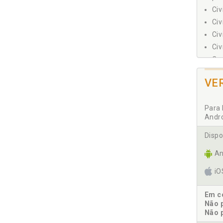
Civ
Civ
Civ
III - 
Civ
Pl
Cod
Co
VE
Com
Com
Para 
Cód
Andr
Cód
Cód
Dispo
Cód
An
Cód
Cód
i
Cód
Cód
Em co
Não 
Cód
Não 
Co