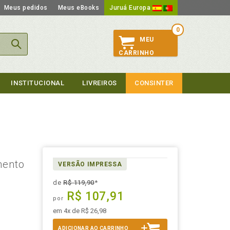
Meus pedidos
Meus eBooks
Juruá Europa
0
MEU
CARRINHO
INSTITUCIONAL
LIVREIROS
CONSINTER
mento
VERSÃO IMPRESSA
de
R$ 119,90
*
R$ 107,91
por
em 4x de R$ 26,98
ADICIONAR AO CARRINHO