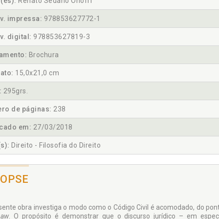
(es):
Renato Sedano Onofri
v. impressa:
978853627772-1
v. digital:
978853627819-3
amento:
Brochura
ato:
15,0x21,0 cm
:
295grs.
ro de páginas:
238
icado em:
27/03/2018
s):
Direito - Filosofia do Direito
NOPSE
sente obra investiga o modo como o Código Civil é acomodado, do ponto 
Law
. O propósito é demonstrar que o discurso jurídico – em espec