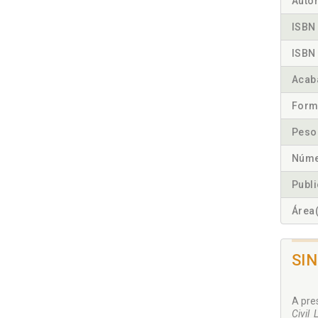
Autor
ISBN 
ISBN 
Acab
Form
Peso
Núme
Publ
Área(
SI
A pre
Civil 