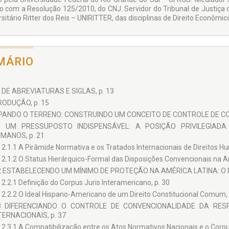
o com a Resolução 125/2010, do CNJ. Servidor do Tribunal de Justiça 
sitário Ritter dos Reis – UNIRITTER, das disciplinas de Direito Econômico
MÁRIO
 DE ABREVIATURAS E SIGLAS, p. 13
RODUÇÃO, p. 15
MPANDO O TERRENO: CONSTRUINDO UM CONCEITO DE CONTROLE DE CO
1 UM PRESSUPOSTO INDISPENSÁVEL: A POSIÇÃO PRIVILEGIADA
MANOS, p. 21
2.1.1 A Pirâmide Normativa e os Tratados Internacionais de Direitos H
2.1.2 O Status Hierárquico-Formal das Disposições Convencionais na Amé
2 ESTABELECENDO UM MÍNIMO DE PROTEÇÃO NA AMÉRICA LATINA: O 
2.2.1 Definição do Corpus Juris Interamericano, p. 30
2.2.2 O Ideal Hispano-Americano de um Direito Constitucional Comum, 
3 DIFERENCIANDO O CONTROLE DE CONVENCIONALIDADE DA RES
TERNACIONAIS, p. 37
2.3.1 A Compatibilização entre os Atos Normativos Nacionais e o Corpu