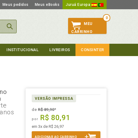
Meus pedidos
Meus eBooks
Juruá Europa
0
MEU
CARRINHO
INSTITUCIONAL
LIVREIROS
CONSINTER
 no
a
VERSÃO IMPRESSA
rte
de
R$ 89,90
*
manos
R$ 80,91
por
em 3x de R$ 26,97
ADICIONAR AO CARRINHO