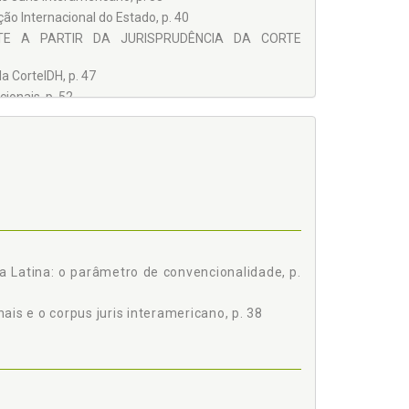
o Internacional do Estado, p. 40
TE A PARTIR DA JURISPRUDÊNCIA DA CORTE
a CorteIDH, p. 47
ionais, p. 52
E CONTROLE DE CONVENCIONALIDADE, p. 54
ROLE DE CONVENCIONALIDADE, p. 65
IA DOS TRATADOS INTERNACIONAIS DE DIREITOS
eito Brasileiro, p. 66
 Latina: o parâmetro de convencionalidade, p.
os Internacionais de Direitos Humanos, p. 72
tados Internacionais de Direitos Humanos, p. 79
is e o corpus juris interamericano, p. 38
. 84
uagem comum para o estabelecimento de um diálogo
urídicos Nacionais, p. 90
AMERICANA DOS PRECEDENTES, p. 96