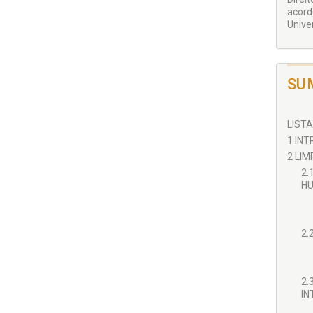
acord
Univer
SU
LISTA
1 INT
2 LI
2.
HU
2.
2.
IN