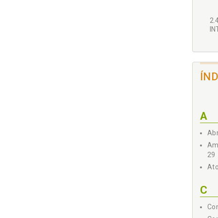
2.
IN
2.
ÍN
3 ES
A
3.
HU
Abr
Amé
29
Ato
3.
C
Con
3.