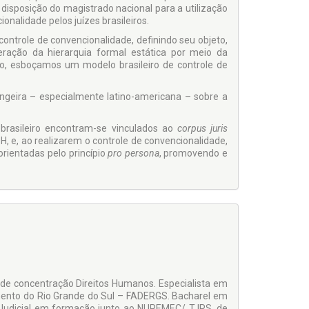
isposição do magistrado nacional para a utilização
onalidade pelos juízes brasileiros.
controle de convencionalidade, definindo seu objeto,
ração da hierarquia formal estática por meio da
iro, esboçamos um modelo brasileiro de controle de
rangeira – especialmente latino-americana – sobre a
brasileiro encontram-se vinculados ao
corpus juris
H, e, ao realizarem o controle de convencionalidade,
rientadas pelo princípio
pro persona
, promovendo e
a de concentração Direitos Humanos. Especialista em
mento do Rio Grande do Sul – FADERGS. Bacharel em
r Judicial em formação junto ao NUPEMEC/ TJRS, de