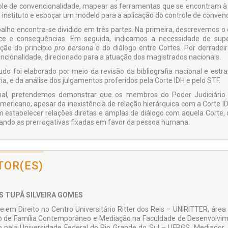
ole de convencionalidade, mapear as ferramentas que se encontram à d
 instituto e esboçar um modelo para a aplicação do controle de convenci
balho encontra-se dividido em três partes. Na primeira, descrevemos o 
ce e consequências. Em seguida, indicamos a necessidade de supe
ação do princípio
pro persona
e do diálogo entre Cortes. Por derrade
ncionalidade, direcionado para a atuação dos magistrados nacionais.
udo foi elaborado por meio da revisão da bibliografia nacional e est
ia, e da análise dos julgamentos proferidos pela Corte IDH e pelo STF.
nal, pretendemos demonstrar que os membros do Poder Judiciário 
americano, apesar da inexistência de relação hierárquica com a Corte ID
 estabelecer relações diretas e amplas de diálogo com aquela Corte, o
ando as prerrogativas fixadas em favor da pessoa humana.
TOR(ES)
S TUPÃ SILVEIRA GOMES
e em Direito no Centro Universitário Ritter dos Reis – UNIRITTER, áre
to de Família Contemporâneo e Mediação na Faculdade de Desenvolvi
to pela Universidade Federal do Rio Grande do Sul – UFRGS. Mediado