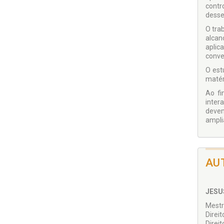
contr
desse
O tra
alcan
aplic
conve
O est
matér
Ao fi
inter
devem
ampli
AU
JESU
Mestr
Direi
Direi