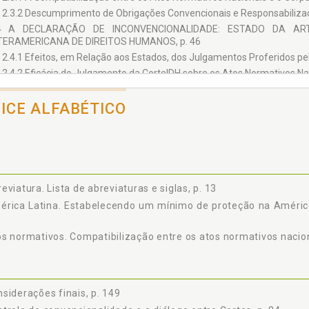
2.3.2 Descumprimento de Obrigações Convencionais e Responsabilizaçã
4 A DECLARAÇÃO DE INCONVENCIONALIDADE: ESTADO DA AR
TERAMERICANA DE DIREITOS HUMANOS, p. 46
2.4.1 Efeitos, em Relação aos Estados, dos Julgamentos Proferidos pel
2.4.2 Eficácia do Julgamento da CorteIDH sobre os Atos Normativos Nac
5 SUPERANDO OS PADRÕES ATUAIS: UMA PROPOSIÇÃO DE MODELOS D
2.5.1 O Controle Internacional ou Tradicional, p. 55
DICE ALFABÉTICO
2.5.2 O Controle Interno, p. 57
2.5.3 O Controle Interamericano, p. 61
PALHANDO SEMENTES: INSTRUMENTOS A SEREM UTILIZADOS NO CONT
1 DA PIRÂMIDE À BÚSSOLA: CONSTRUINDO UMA IDEIA DE PRIMAZ
MANOS, p. 66
eviatura. Lista de abreviaturas e siglas, p. 13
3.1.1 O Caráter Especial dos Tratados Internacionais Incorporados ao Dir
rica Latina. Estabelecendo um mínimo de proteção na América
3.1.2 A Flexibilização do Critério Hierárquico-Formal Quanto aos Tratad
3.1.3 O Princípio Pro Persona e o Estabelecimento da Primazia dos Tra
s normativos. Compatibilização entre os atos normativos naciona
2 O CONTROLE DE CONVENCIONALIDADE E O DIÁLOGO ENTRE CORTES, p
3.2.1 Let’s sprechen la stessa langue: a necessidade de uma ling
amplo e aberto entre Cortes, p. 85
3.2.2 Os Julgamentos da CorteIDH e sua Influência nos Ordenamentos J
siderações finais, p. 149
3 O CONTROLE DE CONVENCIONALIDADE FRENTE A UMA TEORIA INTER