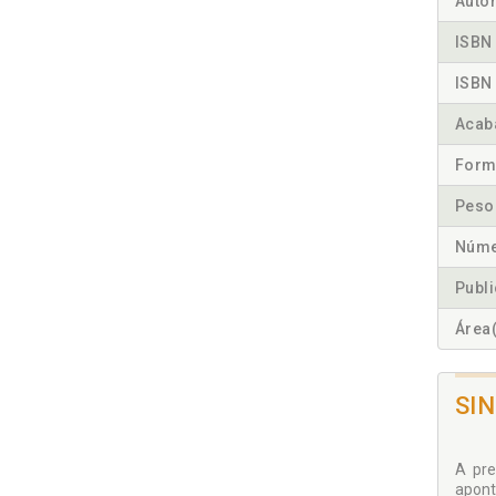
Autor
ISBN 
ISBN 
Acab
Form
Peso
Núme
Publ
Área(
SI
A pre
apont