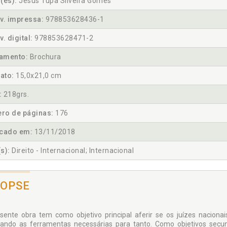
(es):
Jesus Tupã Silveira Gomes
v. impressa:
978853628436-1
v. digital:
978853628471-2
amento:
Brochura
ato:
15,0x21,0 cm
:
218grs.
ro de páginas:
176
icado em:
13/11/2018
s):
Direito - Internacional; Internacional
NOPSE
sente obra tem como objetivo principal aferir se os juízes naciona
ando as ferramentas necessárias para tanto. Como objetivos secun