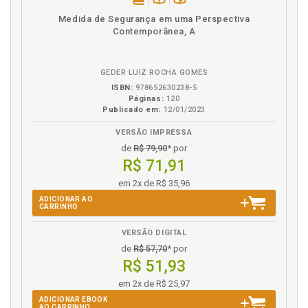
disponível
Disponível
páginas
E
Medida de Segurança em uma Perspectiva
em
na
Contemporânea, A
eBook
B.V.
Estrutura do concurso de pessoas no contexto da
lavagem de capitais em face do cotidiano
profissional, p. 63
GEDER LUIZ ROCHA GOMES
Estrutura do crime de lavagem de capitais, p. 55
ISBN:
978652630238-5
Páginas:
120
Publicado em:
12/01/2023
F
VERSÃO IMPRESSA
Fenômeno da globalização da circulação de capitais
de
R$ 79,90
* por
e a demanda pelo Direito Penal para a garantia de
R$ 71,91
sua circulação legal, p. 23
em 2x de R$ 35,96
ADICIONAR AO
G
CARRINHO
Globalização. Fenômeno da globalização da
VERSÃO DIGITAL
circulação de capitais e a demanda pelo Direito
de
R$ 57,70
* por
Penal para a garantia de sua circulação legal, p. 23
R$ 51,93
em 2x de R$ 25,97
I
ADICIONAR EBOOK
AO CARRINHO