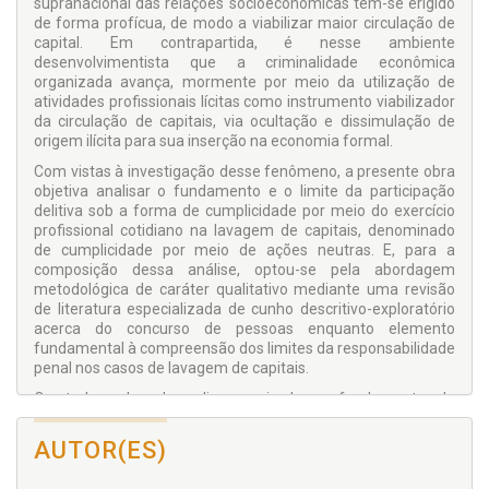
supranacional das relações socioeconômicas tem-se erigido
de forma profícua, de modo a viabilizar maior circulação de
capital. Em contrapartida, é nesse ambiente
desenvolvimentista que a criminalidade econômica
organizada avança, mormente por meio da utilização de
atividades profissionais lícitas como instrumento viabilizador
da circulação de capitais, via ocultação e dissimulação de
origem ilícita para sua inserção na economia formal.
Com vistas à investigação desse fenômeno, a presente obra
objetiva analisar o fundamento e o limite da participação
delitiva sob a forma de cumplicidade por meio do exercício
profissional cotidiano na lavagem de capitais, denominado
de cumplicidade por meio de ações neutras. E, para a
composição dessa análise, optou-se pela abordagem
metodológica de caráter qualitativo mediante uma revisão
de literatura especializada de cunho descritivo-exploratório
acerca do concurso de pessoas enquanto elemento
fundamental à compreensão dos limites da responsabilidade
penal nos casos de lavagem de capitais.
O estudo nuclear desse livro recai sobre os fundamentos da
responsabilidade penal na cumplicidade por meio de ações
cotidianas de profissionais de áreas sensíveis, buscando
AUTOR(ES)
demonstrar o fundamento político-criminal que permite
isentar de responsabilidade penal comportamentos