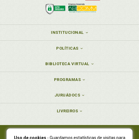
O
Origem do delito de lavagem de capitais como
manifestação do expansi-onismo penal na proteção
INSTITUCIONAL
de bens jurídicos imateriais, p. 23
P
POLÍTICAS
Participação. Dogmática jurídico-penal ao longo dos
BIBLIOTECA VIRTUAL
anos em face da autoria e da participação, p. 64
Participação. Formas de participação, p. 100
PROGRAMAS
Participação. Fundamentação do injusto da
participação, p. 93
Política criminal das diretrizes internacionais de
JURUÁDOCS
repressão a lavagem de capitais, p. 33
Política criminal. Bem jurídico tutelado e as questões
LIVREIROS
de política criminal na lavagem de capitais, p. 50
R
Uso de cookies
- Guardamos estatísticas de visitas para