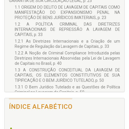
GARANTIA DE SUA CIRCULAÇÃO LEGAL, p. 23
1.1 ORIGEM DO DELITO DE LAVAGEM DE CAPITAIS COMO
MANIFESTAÇÃO DO EXPANSIONISMO PENAL NA
PROTEÇÃO DE BENS JURÍDICOS IMATERIAIS, p. 23
1.2 A POLÍTICA CRIMINAL DAS DIRETRIZES
INTERNACIONAIS DE REPRESSÃO A LAVAGEM DE
CAPITAIS, p. 33
1.2.1 As Diretrizes Internacionais e a Criação de um
Regime de Regulação da Lavagem de Capitais, p. 33
1.2.2 A Noção de Criminal Compliance Introduzida pelas
Diretrizes Internacionais Absorvidas pela Lei de Lavagem
de Capitais no Brasil, p. 40
1.3 A CONSTRUÇÃO CONCEITUAL DA LAVAGEM DE
CAPITAIS, OS ELEMENTOS CONSTITUTIVOS DE SUA
TIPIFICAÇÃO E O BEM JURÍDICO TUTELADO, p. 50
1.3.1 O Bem Jurídico Tutelado e as Questões de Política
Criminal na Lavagem de Capitais, p. 50
1.3.2 A Estrutura do Crime de Lavagem de Capitais, p. 55
2 ‒ A ESTRUTURA DO CONCURSO DE PESSOAS NO
ÍNDICE ALFABÉTICO
CONTEXTO DA LAVAGEM DE CAPITAIS EM FACE DO
COTIDIANO PROFISSIONAL, p. 63
2.1 A TEORIA DO DOMÍNIO DO FATO COMO CRITÉRIO
DIFERENCIADOR DA CONDUTA EM FACE DO COTIDIANO