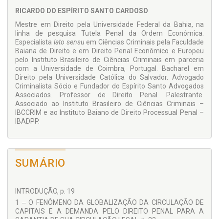
profissionais exercidos legalmente, e os fundamentos
RICARDO DO ESPÍRITO SANTO CARDOSO
dogmáticos que demonstram a inexistência de colaboração
delitiva com o fato praticado por terceiro.
Mestre em Direito pela Universidade Federal da Bahia, na
linha de pesquisa Tutela Penal da Ordem Econômica.
Especialista
lato sensu
em Ciências Criminais pela Faculdade
Baiana de Direito e em Direito Penal Econômico e Europeu
pelo Instituto Brasileiro de Ciências Criminais em parceria
com a Universidade de Coimbra, Portugal. Bacharel em
Direito pela Universidade Católica do Salvador. Advogado
Criminalista Sócio e Fundador do Espírito Santo Advogados
Associados. Professor de Direito Penal. Palestrante.
Associado ao Instituto Brasileiro de Ciências Criminais –
IBCCRIM e ao Instituto Baiano de Direito Processual Penal –
IBADPP.
SUMÁRIO
INTRODUÇÃO, p. 19
1 ‒ O FENÔMENO DA GLOBALIZAÇÃO DA CIRCULAÇÃO DE
CAPITAIS E A DEMANDA PELO DIREITO PENAL PARA A