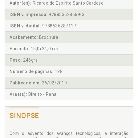
Autor(es):
Ricardo do Espírito Santo Cardoso
ISBN v. impressa:
978853628669-3
ISBN v. digital:
978853628711-9
Acabamento:
Brochura
Formato:
15,0x21,0 cm
Peso:
246grs.
Número de páginas:
198
Publicado em:
26/02/2019
Área(s):
Direito - Penal
SINOPSE
Com o advento dos avanços tecnológicos, a interação