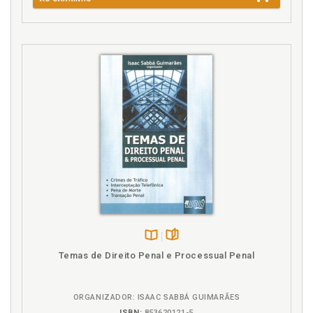
Imputação objetiva na cumplicidade por ações
neutras, p. 147
Introdução, p. 19
L
Lavagem de capitais. Bem jurídico tutelado e as
questões de política criminal na lavagem de capitais,
p. 50
Lavagem de capitais. Construção conceitual da
lavagem de capitais, os elementos constitutivos de
sua tipificação e o bem jurídico tutelado, p. 50
Lavagem de capitais. Delimitação do risco no
contexto profissional de atividade sensíveis à
lavagem de capitais, p. 159
Lavagem de capitais. Diretrizes internacionais e a
criação de um regime de regulação da lavagem de
Disponível
páginas
Temas de Direito Penal e Processual Penal
capitais, p. 33
na
Lavagem de capitais. Estrutura do concurso de
B.V.
pessoas no contexto da lavagem de capitais em
ORGANIZADOR: ISAAC SABBÁ GUIMARÃES
face do cotidiano profissional, p. 63
ISBN:
853620121-5