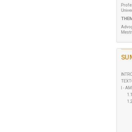
Profe
Unive
THEM
Advog
Mestr
SU
INTRO
TEXT
I - A
1.
1.