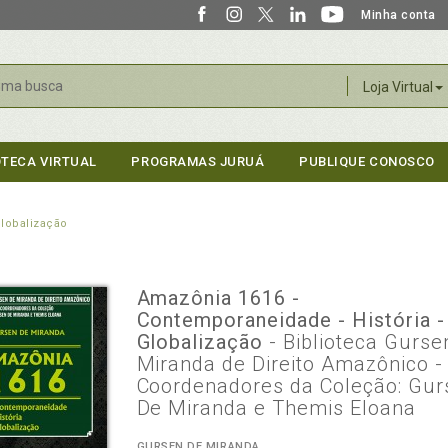
Minha conta
r
Loja Virtual
OTECA VIRTUAL
PROGRAMAS JURUÁ
PUBLIQUE CONOSCO
Globalização
Amazônia 1616 -
Contemporaneidade - História -
Globalização
- Biblioteca Gurse
Miranda de Direito Amazônico -
Coordenadores da Coleção: Gur
De Miranda e Themis Eloana
GURSEN DE MIRANDA