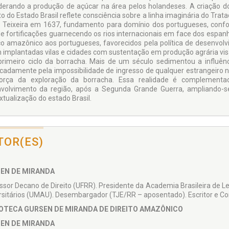
derando a produção de açúcar na área pelos holandeses. A criação 
nto do Estado Brasil reflete consciência sobre a linha imaginária do T
 Teixeira em 1637, fundamento para domínio dos portugueses, confo
de fortificações guarnecendo os rios internacionais em face dos espanh
o amazônico aos portugueses, favorecidos pela política de desenvo
 implantadas vilas e cidades com sustentação em produção agrária vi
rimeiro ciclo da borracha. Mais de um século sedimentou a influên
cadamente pela im­possibilidade de ingresso de qualquer estrangeiro 
orça da exploração da borracha. Essa realidade é complementad
volvimento da região, após a Segunda Grande Guerra, ampliando-se
xtualização do estado Brasil.
TOR(ES)
EN DE MIRANDA
ssor Decano de Direito (UFRR). Presidente da Academia Brasileira de Let
rsitários (UMAU). Desembargador (TJE/RR – aposentado). Escritor e Co
IOTECA GURSEN DE MIRANDA DE DIREITO AMAZÔNICO
EN DE MIRANDA