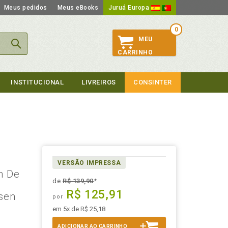
Meus pedidos
Meus eBooks
Juruá Europa
0
MEU
CARRINHO
INSTITUCIONAL
LIVREIROS
CONSINTER
VERSÃO IMPRESSA
n De
de
R$ 139,90
*
R$ 125,91
sen
por
em 5x de R$ 25,18
ADICIONAR AO CARRINHO