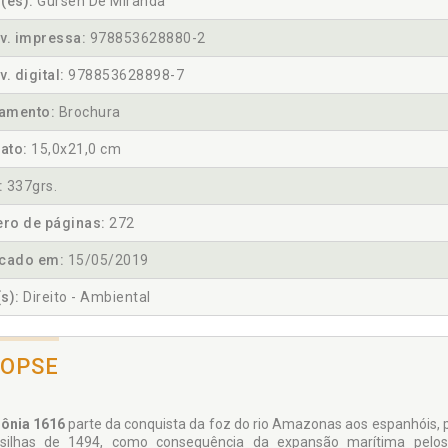
(es):
Gursen De Miranda
v. impressa:
978853628880-2
v. digital:
978853628898-7
amento:
Brochura
ato:
15,0x21,0 cm
:
337grs.
ro de páginas:
272
icado em:
15/05/2019
s):
Direito - Ambiental
NOPSE
ônia 1616
parte da conquista da foz do rio Amazonas aos espanhóis, 
silhas de 1494, como consequência da expansão marítima pelos 