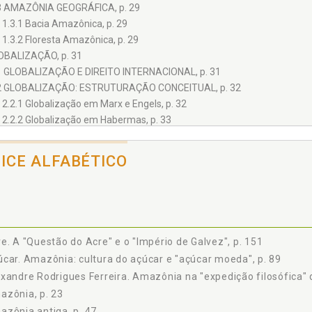
3 AMAZÔNIA GEOGRÁFICA, p. 29
1.3.1 Bacia Amazônica, p. 29
1.3.2 Floresta Amazônica, p. 29
GLOBALIZAÇÃO, p. 31
1 GLOBALIZAÇÃO E DIREITO INTERNACIONAL, p. 31
2 GLOBALIZAÇÃO: ESTRUTURAÇÃO CONCEITUAL, p. 32
2.2.1 Globalização em Marx e Engels, p. 32
2.2.2 Globalização em Habermas, p. 33
3 GLOBALIZAÇÃO: CARÁTER HISTÓRICO, p. 34
2.3.1 Globalização na Antiguidade, p. 34
DICE ALFABÉTICO
2.3.2 Globalização Intermediária, p. 34
2.3.3 Globalização Moderna, p. 35
4 GLOBALIZAÇÃO E SUAS DIMENSÕES, p. 35
2.4.1 Globalização Multidimensional, p. 35
2.4.1.1 Globalização como fenômeno econômico, p. 35
e. A "Questão do Acre" e o "Império de Galvez", p. 151
2.4.1.2 Globalização e outros fenômenos, p. 36
car. Amazônia: cultura do açúcar e "açúcar moeda", p. 89
2.4.2 Globalização Pluridimensional, p. 37
xandre Rodrigues Ferreira. Amazônia na "expedição filosófica" 
2.4.2.1 Globalização no plano espacial, p. 37
azônia, p. 23
2.4.2.2 Globalização no plano estatal, p. 37
zônia antiga, p. 47