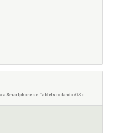
0
 AMAZÔNIA, p. 43
para
Smartphones e Tablets
rodando iOS e
- CULTURA CABOCA, p. 49