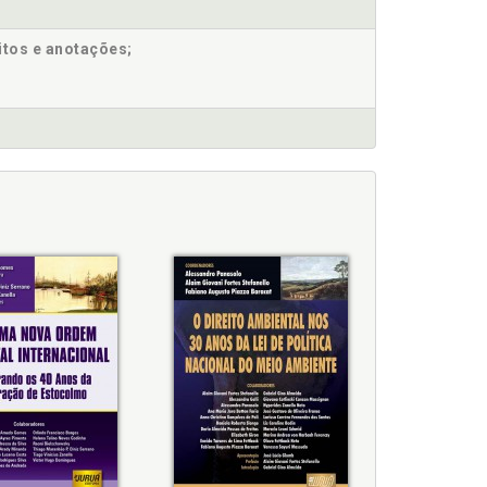
itos e anotações;
-Mamoré, p. 153
67
3
 83