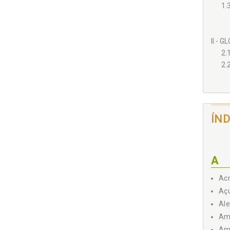
1.
II - 
2.
2.
2.
ÍN
2.
A
Acr
Açú
Ale
Am
Ama