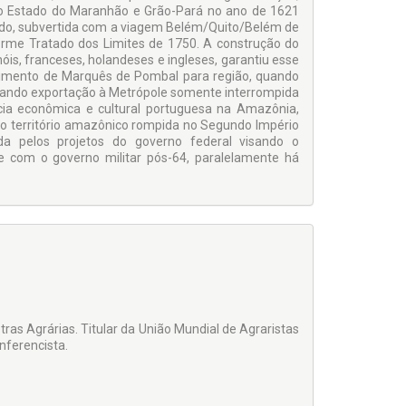
do Estado do Maranhão e Grão-Pará no ano de 1621
ratado, subvertida com a viagem Belém/Quito/Belém de
rme Tratado dos Limites de 1750. A construção do
óis, franceses, holandeses e ingleses, garantiu esse
lvimento de Marquês de Pombal para região, quando
sando expor­tação à Metrópole somente interrompida
cia econômica e cultural portuguesa na Amazônia,
no território amazônico rompida no Segundo Império
a pelos projetos do governo federal visando o
 com o governo militar pós-64, paralelamente há
ras Agrárias. Titular da União Mundial de Agraristas
nferencista.