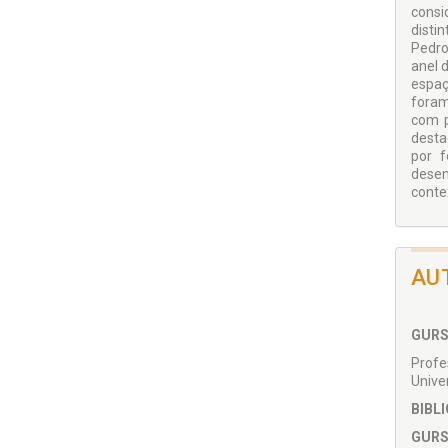
consi
disti
Pedro
anel 
espaç
foram
com p
desta
por f
desen
conte
AU
GURS
Profe
Unive
BIBL
GURS