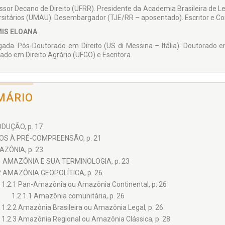
ssor Decano de Direito (UFRR). Presidente da Academia Brasileira de Let
rsitários (UMAU). Desembargador (TJE/RR – aposentado). Escritor e Co
IS ELOANA
ada. Pós-Doutorado em Direito (US di Messina – Itália). Doutorado e
ado em Direito Agrário (UFGO) e Escritora.
MÁRIO
DUÇÃO, p. 17
OS À PRÉ-COMPREENSÃO, p. 21
MAZÔNIA, p. 23
1 AMAZÔNIA E SUA TERMINOLOGIA, p. 23
2 AMAZÔNIA GEOPOLÍTICA, p. 26
1.2.1 Pan-Amazônia ou Amazônia Continental, p. 26
1.2.1.1 Amazônia comunitária, p. 26
1.2.2 Amazônia Brasileira ou Amazônia Legal, p. 26
1.2.3 Amazônia Regional ou Amazônia Clássica, p. 28