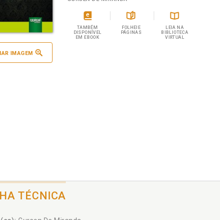
TAMBÉM
FOLHEIE
LEIA NA
DISPONÍVEL
PÁGINAS
BIBLIOTECA
EM EBOOK
VIRTUAL
IAR IMAGEM
CHA TÉCNICA