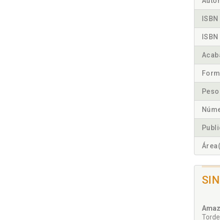
Autor
ISBN 
ISBN 
Acab
Form
Peso
Núme
Publ
Área(
SI
Amaz
Torde