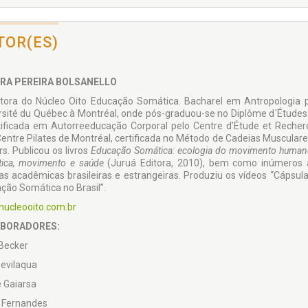
TOR(ES)
RA PEREIRA BOLSANELLO
etora do Núcleo Oito Educação Somática. Bacha­rel em Antropologia p
rsité du Québec à Montréal, onde pós-graduou-se no Diplôme d´Études 
tificada em Autorreeducação Corporal pelo Centre d’Étude et Reche
Centre Pilates de Montréal, certificada no Método de Cadeias Muscula
rs. Publicou os livros
Educação Somática: ecologia do movimento huma
ica, movimento e saúde
(Juruá Editora, 2010), bem como inúmeros
tas acadêmicas brasileiras e estrangeiras. Produziu os vídeos “Cápsu
ção Somática no Brasil”.
ucleooito.com.br
BORADORES:
 Becker
evilaqua
 Gaiarsa
 Fernandes