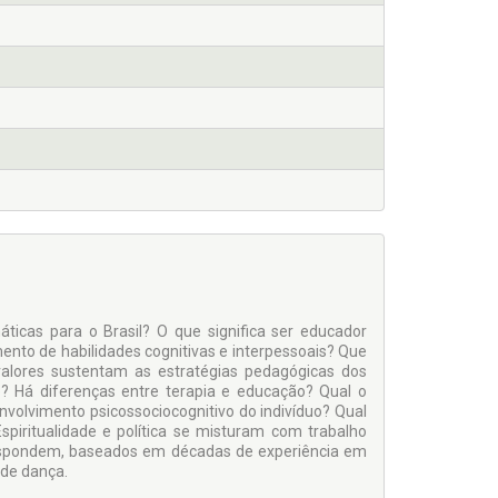
cas para o Brasil? O que significa ser educador
mento de habilidades cognitivas e interpessoais? Que
valores sustentam as estratégias pedagógicas dos
Há diferenças entre terapia e educação? Qual o
volvimento psicossociocognitivo do indivíduo? Qual
piritualidade e política se misturam com trabalho
respondem, baseados em décadas de experiência em
 de dança.