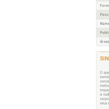
Form
Peso
Núme
Publ
Área(
SI
O que
somát
conce
métod
impac
a vis
corpo
seus c