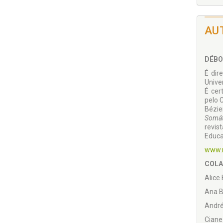
AU
DÉBO
É dir
Unive
É cer
pelo 
Bézie
Somát
revis
Educa
www.n
COLA
Alice
Ana B
André
Ciane