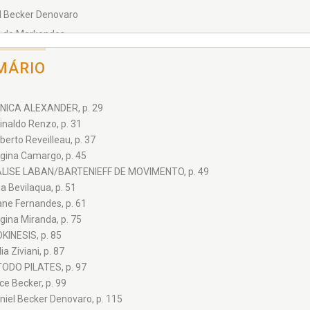
l Becker Denovaro
e de Markondes
nda Carlos Borges
MÁRIO
nes Freiberg
Ziviani
NICA ALEXANDER, p. 29
 Merlino
inaldo Renzo, p. 31
Fernando Bertolucci
berto Reveilleau, p. 37
 Emília Mendonça
gina Camargo, p. 45
 Eugênia Ortiz
LISE LABAN/BARTENIEFF DE MOVIMENTO, p. 49
a Bevilaqua, p. 51
cia Lacombe
ane Fernandes, p. 61
na Camargo
gina Miranda, p. 75
a Miranda
OKINESIS, p. 85
ldo Renzo
ia Ziviani, p. 87
to Reveilleau
ODO PILATES, p. 97
ice Becker, p. 99
 Soter
niel Becker Denovaro, p. 115