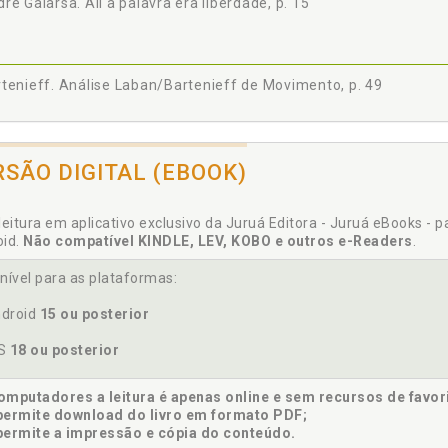
ré Gaiarsa. Ali a palavra era liberdade, p. 15
tenieff. Análise Laban/Bartenieff de Movimento, p. 49
ne Fernandes. Análise Laban/Bartenieff de Movimento, p. 61
RSÃO DIGITAL (EBOOK)
leitura em aplicativo exclusivo da Juruá Editora - Juruá eBooks - 
oid.
Não compatível KINDLE, LEV, KOBO e outros e-Readers
.
iel Becker Denovaro. Método Pilates, p. 115
nível para as plataformas:
droid
15 ou posterior
enfried. Método Ehrenfried. Ginástica Holística®, p. 171
OS
18 ou posterior
ine de Markondes. Método Pilates, p. 125
mputadores a leitura é apenas online e sem recursos de favor
permite download do livro em formato PDF;
permite a impressão e cópia do conteúdo.
nanda Carlos Borges. José Ângelo Gaiarsa, o pioneiro e o seu leg