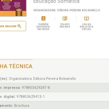
Educação Somática
ORGANIZADORA: DÉBORA PEREIRA BOLSANELLO
TAMBÉM
FOLHEIE
LEIA NA
IAR IMAGEM
DISPONÍVEL
PÁGINAS
BIBLIOTECA
EM EBOOK
VIRTUAL
CHA TÉCNICA
(es):
Organizadora: Débora Pereira Bolsanello
v. impressa:
978853629287-8
v. digital:
978853629413-1
amento:
Brochura