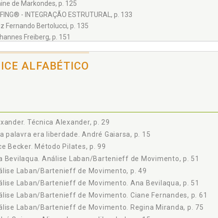
aine de Markondes, p. 125
FING® - INTEGRAÇÃO ESTRUTURAL, p. 133
iz Fernando Bertolucci, p. 135
hannes Freiberg, p. 151
cia Merlino, p. 159
ODO EHRENFRIED - GINÁSTICA HOLÍSTICA®, p. 171
DICE ALFABÉTICO
ria Emília Mendonça, p. 173
ria Eugênia Ortiz, p. 183
trícia Lacombe, p. 187
via Soter, p. 193
xander. Técnica Alexander, p. 29
 a palavra era liberdade. André Gaiarsa, p. 15
ce Becker. Método Pilates, p. 99
 Bevilaqua. Análise Laban/Bartenieff de Movimento, p. 51
lise Laban/Bartenieff de Movimento, p. 49
lise Laban/Bartenieff de Movimento. Ana Bevilaqua, p. 51
lise Laban/Bartenieff de Movimento. Ciane Fernandes, p. 61
lise Laban/Bartenieff de Movimento. Regina Miranda, p. 75