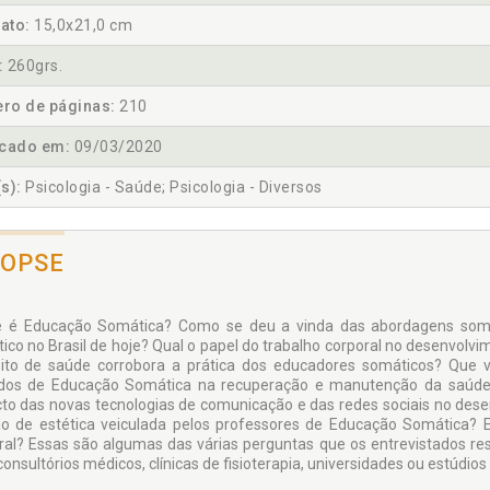
ato:
15,0x21,0 cm
:
260grs.
ro de páginas:
210
icado em:
09/03/2020
s):
Psicologia - Saúde; Psicologia - Diversos
NOPSE
 é Educação Somática? Como se deu a vinda das abordagens somáti
ico no Brasil de hoje? Qual o papel do trabalho corporal no desenvolvi
ito de saúde cor­robora a prática dos educadores somáticos? Que 
os de Educação Somática na recuperação e manutenção da saúde? 
to das novas tecnologias de comunicação e das redes sociais no desen
ão de estética veiculada pelos professores de Educação Somática? Es
ral? Essas são algumas das várias perguntas que os entrevistados 
onsultórios médicos, clínicas de fisioterapia, universi­dades ou estúdios