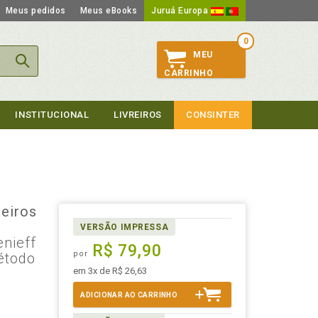
Meus pedidos
Meus eBooks
Juruá Europa
0
MEU
CARRINHO
INSTITUCIONAL
LIVREIROS
CONSINTER
eiros
VERSÃO IMPRESSA
enieff
R$ 79,90
por
étodo
em 3x de R$ 26,63
-
ADICIONAR AO CARRINHO