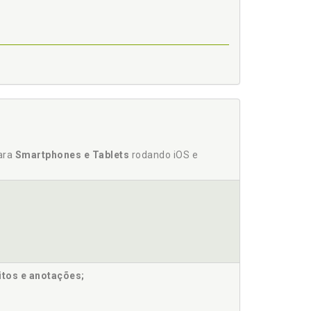
para
Smartphones e Tablets
rodando iOS e
itos e anotações;
ado cultural e teórico, p. 19