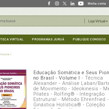
Minha conta
r
Loja Virtual
OTECA VIRTUAL
PROGRAMAS JURUÁ
PUBLIQUE CONOSCO
Volume I
Educação Somática e Seus Pion
no Brasil - Volume I
- Técnica
Alexander - Análise Laban/Bart
de Movimento - Ideokinesis - M
Pilates - Rolfing® - Integração
Estrutural - Método Ehrenfried 
Ginástica Holística® - Coleção