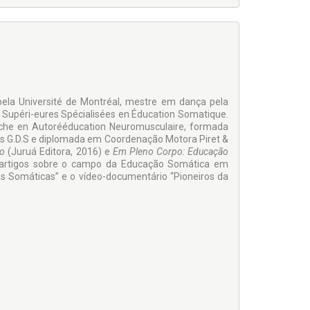
ela Université de Montréal, mes­tre em dança pela
Supéri-eures Spécialisées en Éduca­tion Somatique.
rche en Autorééducation Neuromusculaire, formada
res G.D.S e diplomada em Coordenação Motora Piret &
no
(Ju­ruá Editora, 2016) e
Em Pleno Corpo: Educação
 artigos sobre o campo da Educação Somática em
las Somáticas” e o vídeo-documentário “Pioneiros da