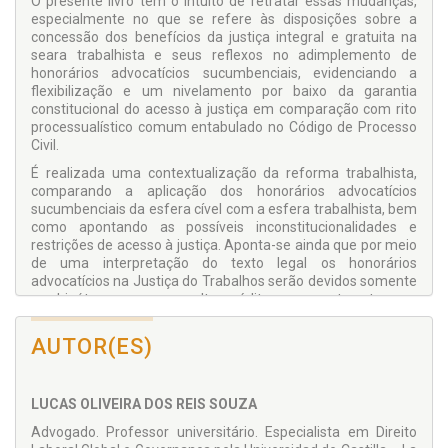
O presente livro tem o intuito de retratar essas mudanças,
espe­cialmente no que se refere às disposições sobre a
concessão dos benefícios da justiça integral e gratuita na
seara trabalhista e seus reflexos no adimplemento de
honorários advocatícios sucumbenciais, evidenciando a
flexibilização e um nivelamento por baixo da garantia
constitucional do acesso à justiça em com­paração com rito
processualístico comum entabulado no Código de Processo
Civil.
É realizada uma contextualização da reforma trabalhista,
com­parando a aplicação dos honorários advocatícios
sucumbenciais da esfera cível com a esfera trabalhista, bem
como apontando as possíveis inconstitucionalidades e
restrições de acesso à justiça. Aponta-se ainda que por meio
de uma interpretação do texto legal os honorários
advocatícios na Justiça do Trabalhos serão devidos somente
nas hipóteses em que resultar crédito para a parte autora, ou
seja, nos casos em que houver condenação, com incidência
sobre o valor liquidado da sentença ou o proveito econômico
AUTOR(ES)
obtido, e em caso de improcedência nada será devido, já que
o referido instituto é atípico, mitigado e creditício.
Trata-se das nuances do acesso e gratuidade da justiça e
LUCAS OLIVEIRA DOS REIS SOUZA
sua relativização frente à obrigação de adimplemento de
Advogado. Professor universitário. Especialista em Direito
honorários advocatícios sucumbenciais à luz do art. 5º,