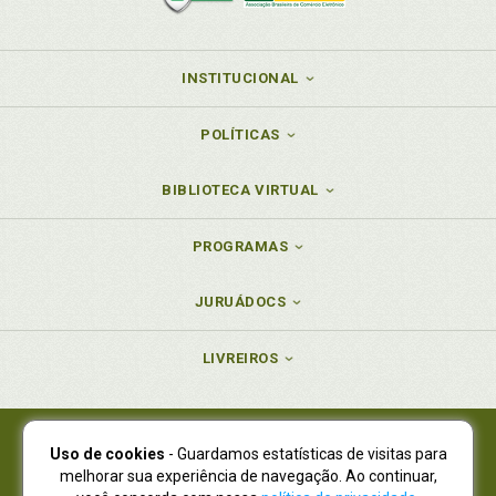
INSTITUCIONAL
POLÍTICAS
BIBLIOTECA VIRTUAL
PROGRAMAS
JURUÁDOCS
LIVREIROS
Uso de cookies
- Guardamos estatísticas de visitas para
Juruá Editora Ltda., CNPJ 77.535.508/0001-19
melhorar sua experiência de navegação. Ao continuar,
Juruá Informática Ltda., CNPJ 01.701.561/0001-80