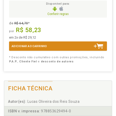
Disponível para:
Conferir regras
de
R$ 64,70
*
R$ 58,23
por
em 2x de R$ 29,12
ADICIONAR AO CARRINHO
* Desconto não cumulativo com outras promoções, incluindo
P.A.P.
,
Cliente Fiel
e
desconto de autores
FICHA TÉCNICA
Autor(es):
Lucas Oliveira dos Reis Souza
ISBN v. impressa:
978853629494-0