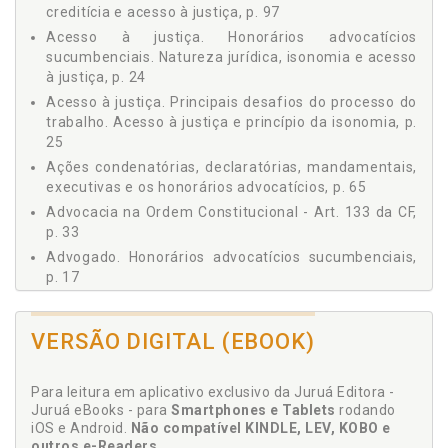
creditícia e acesso à justiça, p. 97
2.7 Sucumbência Recíproca, p. 79
Acesso à justiça. Honorários advocatícios
2.8 Transação, p. 84
sucumbenciais. Natureza jurídica, isonomia e acesso
3 Arbitramento dos Honorários Advocatícios, p. 89
à justiça, p. 24
3.1 Princípio da Razoabilidade e Proporcionalidade, p. 89
Acesso à justiça. Principais desafios do processo do
3.2 Aplicação da Subsidiariedade do Processo Civil ao
trabalho. Acesso à justiça e princípio da isonomia, p.
Processo do Trabalho - Alcance e Limites, p. 93
25
3.3 Honorários Advocatícios Sucumbenciais de Forma
Atípica, Mitigada ou Creditícia e Acesso à Justiça, p. 97
Ações condenatórias, declaratórias, mandamentais,
executivas e os honorários advocatícios, p. 65
3.4 Limite dos Valores dos Honorários, p. 102
Advocacia na Ordem Constitucional - Art. 133 da CF,
3.5 Posicionamento dos Tribunais Regionais do Trabalho
(TRT’S), Tribunal Superior do Trabalho (TST) e Supremo
p. 33
Tribunal Federal (STF) a Partir da Vigência da Lei 13.467
Advogado. Honorários advocatícios sucumbenciais,
de 11.11.2017, p. 104
p. 17
Conclusão, p. 129
Advogado. Honorários advocatícios sucumbenciais
Referências, p. 133
de forma atípica, mitigada ou creditícia e acesso à
VERSÃO DIGITAL (EBOOK)
justiça, p. 97
Aplicação da subsidiariedade do Processo Civil ao
Processo do Trabalho. Alcance e limites, p. 93
Para leitura em aplicativo exclusivo da Juruá Editora -
Juruá eBooks - para
Smartphones e Tablets
rodando
Arbitramento dos honorários advocatícios, p. 89
iOS e Android.
Não compatível KINDLE, LEV, KOBO e
Assistência judiciária gratuita e benefício da justiça
outros e-Readers
.