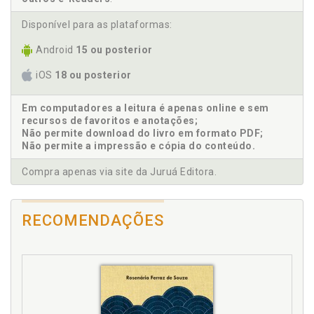
gratuita no Direito do Trabalho, p. 71
Disponível para as plataformas:
C
Android
15 ou posterior
Causalidade. Teoria da causalidade, p. 54
iOS
18 ou posterior
Conclusão, p. 129
Constituição Federal. Advocacia na Ordem
Em computadores a leitura é apenas online e sem
Constitucional - Art. 133 da CF, p. 33
recursos de favoritos e anotações;
Controvérsia. Direito aos honorários advocatícios,
Não permite download do livro em formato PDF;
devedor dos honorários, justiça gratuita e
Não permite a impressão e cópia do conteúdo.
controvérsias, p. 59
Compra apenas via site da Juruá Editora.
Custo do processo, p. 47
D
RECOMENDAÇÕES
Devedor dos honorários. Direito aos honorários
advocatícios, devedor dos honorários, justiça
gratuita e controvérsias, p. 59
Devido processo legal, p. 37
Direito aos honorários advocatícios, devedor dos
honorários, justiça gratuita e controvérsias, p. 59