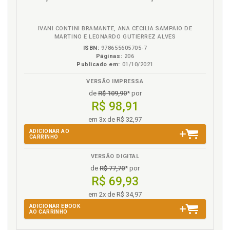
em
na
eBook
B.V.
R
IVANI CONTINI BRAMANTE, ANA CECILIA SAMPAIO DE
MARTINO E LEONARDO GUTIERREZ ALVES
Razoabilidade. Princípio da razoabilidade e
ISBN:
978655605705-7
proporcionalidade, p. 89
Páginas:
206
Referências, p. 133
Publicado em:
01/10/2021
Ressarcimento. Teoria do ressarcimento, p. 53
VERSÃO IMPRESSA
de
R$ 109,90
* por
S
R$ 98,91
STF. Posicionamento dos Tribunais Regionais do
em 3x de R$ 32,97
Trabalho (TRT’S), Tribunal Superior do Trabalho
ADICIONAR AO
(TST) e Supremo Tribunal Federal (STF) a partir da
CARRINHO
vigência da Lei 13.467 de 11.11.2017, p. 104
VERSÃO DIGITAL
Subsidiariedade. Aplicação da subsidiariedade do
de
R$ 77,70
* por
Processo Civil ao Processo do Trabalho. Alcance e
R$ 69,93
limites, p. 93
Sucumbência recíproca, p. 79
em 2x de R$ 34,97
Sucumbência. Honorários advocatícios
ADICIONAR EBOOK
AO CARRINHO
sucumbenciais, p. 17