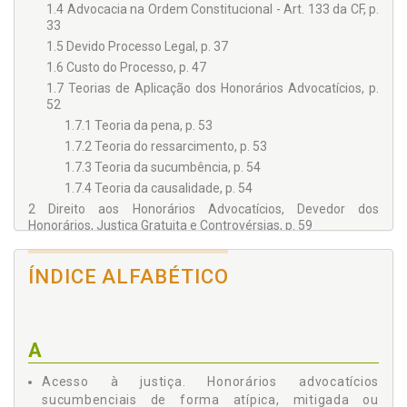
1.4 Advocacia na Ordem Constitucional - Art. 133 da CF, p.
33
1.5 Devido Processo Legal, p. 37
1.6 Custo do Processo, p. 47
1.7 Teorias de Aplicação dos Honorários Advocatícios, p.
52
1.7.1 Teoria da pena, p. 53
1.7.2 Teoria do ressarcimento, p. 53
1.7.3 Teoria da sucumbência, p. 54
1.7.4 Teoria da causalidade, p. 54
2 Direito aos Honorários Advocatícios, Devedor dos
Honorários, Justiça Gratuita e Controvérsias, p. 59
2.1 Aspectos Gerais, p. 59
2.2 Aplicação e Pressupostos, p. 61
ÍNDICE ALFABÉTICO
2.3 Direito Intertemporal e a Lei 13.467 de 11.11.2017, p.
62
2.4 Ações Condenatórias, Declaratórias, Mandamentais,
Executivas e os Honorários Advocatícios, p. 65
A
2.5 Jus Postulandi, p. 67
Acesso à justiça. Honorários advocatícios
2.6 Assistência Judiciária Gratuita e Benefício da Justiça
sucumbenciais de forma atípica, mitigada ou
Gratuita no Direito do Trabalho, p. 71