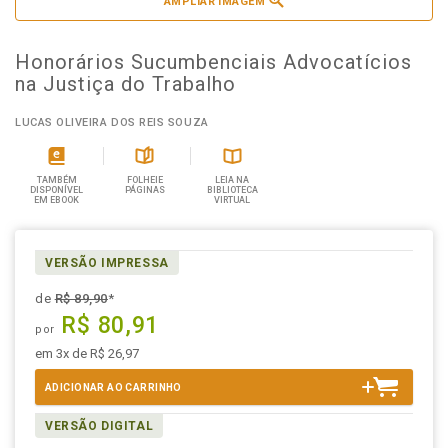
AMPLIAR IMAGEM
Honorários Sucumbenciais Advocatícios
na Justiça do Trabalho
LUCAS OLIVEIRA DOS REIS SOUZA
TAMBÉM
FOLHEIE
LEIA NA
DISPONÍVEL
PÁGINAS
BIBLIOTECA
EM EBOOK
VIRTUAL
VERSÃO IMPRESSA
de
R$ 89,90
*
R$ 80,91
por
em 3x de R$ 26,97
ADICIONAR AO CARRINHO
VERSÃO DIGITAL