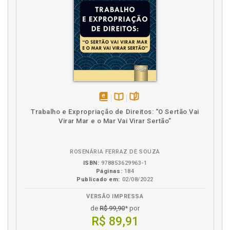
Direito do Trabalho. Assistência judiciária gratuita e
benefício da justiça gratuita no Direito do Trabalho,
p. 71
Direito intertemporal e a Lei 13.467 de 11.11.2017, p.
62
H
Honorários advocatícios sucumbenciais, p. 17
disponível
Disponível
páginas
Honorários advocatícios sucumbenciais de forma
Trabalho e Expropriação de Direitos: “O Sertão Vai
em
na
atípica, mitigada ou creditícia e acesso à justiça, p.
Virar Mar e o Mar Vai Virar Sertão”
eBook
B.V.
97
Honorários advocatícios sucumbenciais. Contexto
histórico e conceito, p. 17
ROSENÁRIA FERRAZ DE SOUZA
ISBN:
978853629963-1
Honorários advocatícios sucumbenciais. Natureza
Páginas:
184
jurídica, isonomia e acesso à justiça, p. 24
Publicado em:
02/08/2022
Honorários advocatícios. Ações condenatórias,
VERSÃO IMPRESSA
declaratórias, mandamentais, executivas e os
de
R$ 99,90
* por
honorários advocatícios, p. 65
R$ 89,91
Honorários advocatícios. Arbitramento, p. 89