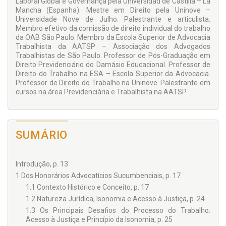
Laboral Global e Governança pela Universidad de Castilla – La
incisos XXXV e LXXIV da Constituição Federal.
Mancha (Espanha). Mestre em Direito pela Uninove –
Universidade Nove de Julho. Palestrante e articulista.
Membro efetivo da comissão de direito individual do trabalho
da OAB São Paulo. Membro da Escola Superior de Advocacia
Trabalhista da AATSP – Associação dos Advogados
Trabalhistas de São Paulo. Professor de Pós-Graduação em
Direito Previ­denciário do Damásio Edu­cacional. Professor de
Direito do Trabalho na ESA – Escola Superior da Advocacia.
Professor de Direito do Trabalho na Uninove. Palestrante em
cursos na área Previdenciária e Trabalhista na AATSP.
SUMÁRIO
Introdução, p. 13
1 Dos Honorários Advocatícios Sucumbenciais, p. 17
1.1 Contexto Histórico e Conceito, p. 17
1.2 Natureza Jurídica, Isonomia e Acesso à Justiça, p. 24
1.3 Os Principais Desafios do Processo do Trabalho.
Acesso à Justiça e Princípio da Isonomia, p. 25