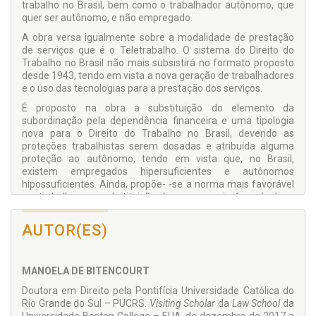
trabalho no Brasil, bem como o trabalhador autônomo, que
quer ser autônomo, e não empregado.
A obra versa igualmente sobre a modalidade de prestação
de serviços que é o Teletrabalho. O sistema do Direito do
Trabalho no Brasil não mais subsistirá no formato proposto
desde 1943, tendo em vista a nova geração de trabalhadores
e o uso das tecnologias para a prestação dos serviços.
É proposto na obra a substituição do elemento da
subordinação pela dependência financeira e uma tipologia
nova para o Direito do Trabalho no Brasil, devendo as
proteções trabalhistas serem dosadas e atribuída alguma
proteção ao autônomo, tendo em vista que, no Brasil,
existem empregados hipersuficientes e autônomos
hipossuficientes. Ainda, propõe- -se a norma mais favorável
ao trabalho em substituição à norma mais favorável ao
trabalhador. Ademais, o intérprete deve analisar cada
especificidade do caso concreto e o impacto (as
AUTOR(ES)
consequências) que a sua decisão trará ao caso concreto.
MANOELA DE BITENCOURT
Doutora em Direito pela Pontifícia Universidade Católica do
Rio Grande do Sul – PUCRS.
Visiting Scholar
da
Law School
da