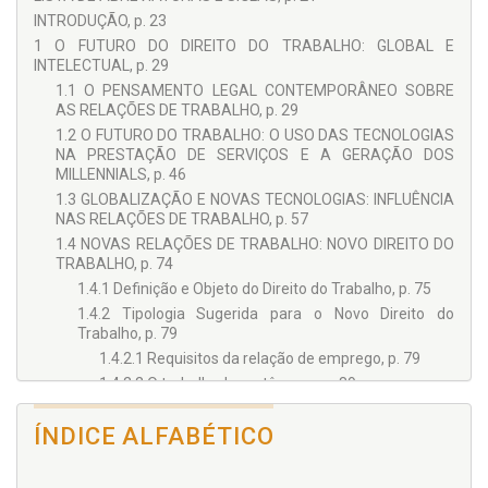
INTRODUÇÃO, p. 23
1 O FUTURO DO DIREITO DO TRABALHO: GLOBAL E
INTELECTUAL, p. 29
1.1 O PENSAMENTO LEGAL CONTEMPORÂNEO SOBRE
AS RELAÇÕES DE TRABALHO, p. 29
1.2 O FUTURO DO TRABALHO: O USO DAS TECNOLOGIAS
NA PRESTAÇÃO DE SERVIÇOS E A GERAÇÃO DOS
MILLENNIALS, p. 46
1.3 GLOBALIZAÇÃO E NOVAS TECNOLOGIAS: INFLUÊNCIA
NAS RELAÇÕES DE TRABALHO, p. 57
1.4 NOVAS RELAÇÕES DE TRABALHO: NOVO DIREITO DO
TRABALHO, p. 74
1.4.1 Definição e Objeto do Direito do Trabalho, p. 75
1.4.2 Tipologia Sugerida para o Novo Direito do
Trabalho, p. 79
1.4.2.1 Requisitos da relação de emprego, p. 79
1.4.2.2 O trabalhador autônomo, p. 89
1.4.2.3 Relações de trabalho observáveis
empiricamente, p. 94
ÍNDICE ALFABÉTICO
2 O TELETRABALHO TRANSNACIONAL COMO UMA NOVA
FORMA DE PRESTAÇÃO DE SERVIÇOS E O CONFLITO DE LEIS