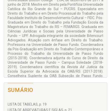
Universidade Boston College – EUA, de dezembro de 2017 a
junho de 2018. Mestre em Direito pela Pontifícia Universidade
Católica do Rio Grande do Sul – PUCRS. Especialista em
Direito do Trabalho e em Direito Processual do Trabalho pela
Faculdade Instituto de Desenvolvimento Cultural – FIDC. Pós-
Graduada em Direito do Trabalho pela Fundação Escola da
Magistratura do Trabalho do RS – FEMARGS. Graduada em
Ciências Jurídicas e Sociais pela Universidade de Passo
Fundo – UPF. Advogada integrante da sociedade Bitencourt
Advogados. Atuação com ênfase em Direito do Trabalho.
Professora na Universidade de Passo Fundo. Coordenadora
da Pós-Graduação em Direito do Trabalho Contemporâneo e
Processo do Trabalho da Universidade de Passo Fundo
(2015-2018). Coordenadora adjunta do Curso de Direito da
Universidade de Passo Fundo – Campus Soledade (2018-
2019). Coordenadora científica da
Revista Ad Judicia
da
Escola Superior da Advocacia da OAB/RS (2017-2018).
Conselheira Suplente da OAB Subseção de Passo Fundo.
Delegada da Escola Superior da Advocacia da OAB/RS na
Subseção de Passo Fundo.
SUMÁRIO
LISTA DE TABELAS, p. 19
LISTA DE ABREVIATURAS E SIGLAS, p. 21