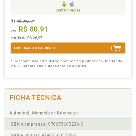
Conferir regras
de
R$ 89,90
*
R$ 80,91
por
em 3x de R$ 26,97
ADICIONAR AO CARRINHO
* Desconto não cumulativo com outras promoções, incluindo
P.A.P.
,
Cliente Fiel
e
desconto de autores
FICHA TÉCNICA
Autor(es):
Manoela de Bitencourt
ISBN v. impressa:
978655605236-6
ISBN v. digital:
978655605200-7