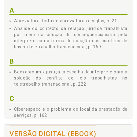
TRABALHISTAS NO ESPAÇO, p. 101
2.1 DO TELETRABALHO: O USO DA TECNOLOGIA PARA A
A
PRESTAÇÃO DE SERVIÇOS, p. 102
Abreviatura. Lista de abreviaturas e siglas, p. 21
2.2 TELETRABALHO TRANSNACIONAL: DIREITO DO
TRABALHO TRANSNACIONAL, p. 136
Análise do contexto da relação jurídica trabalhista
2.2.1 Lei Aplicável ao Teletrabalho Transnacional, p.
por meio da adoção do consequencialismo pelo
144
intérprete como forma de solução dos conflitos de
2.3 TELETRABALHO: O CIBERESPAÇO COMO LOCAL DE
leis no teletrabalho transnacional, p. 169
TRABALHO, p. 154
2.3.1 Ciberespaço e o Problema do Local da Prestação
B
de Serviços, p. 162
3 A ANÁLISE DO CONTEXTO DA RELAÇÃO JURÍDICA
Bem comum x justiça: a escolha do intérprete para a
TRABALHISTA POR MEIO DA ADOÇÃO DO
solução do conflito de leis trabalhistas no
CONSEQUENCIALISMO PELO INTÉRPRETE COMO FORMA DE
teletrabalho transnacional, p. 222
SOLUÇÃO DOS CONFLITOS DE LEIS NO TELETRABALHO
TRANSNACIONAL, p. 169
C
3.1 CONSEQUENCIALISMO: O IMPACTO DA TOMADA DE
DECISÃO NO CONTEXTO LABORAL, p. 171
Ciberespaço e o problema do local da prestação de
3.1.1 O Consequencialismo e a Tomada de Decisão:
serviços, p. 162
um Olhar para o Direito e a Economia (Law and
Ciberespaço. Teletrabalho: o ciberespaço como local
Economics), p. 172
de trabalho, p. 154
3.1.2 Consequencialismo: a Análise do Contexto
VERSÃO DIGITAL (EBOOK)
Laboral para a Tomada de Decisão, p. 189
Conclusão, p. 237