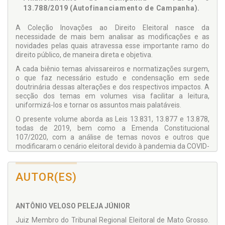
13.788/2019 (Autofinanciamento de Campanha).
A Coleção Inovações ao Direito Eleitoral nasce da
necessidade de mais bem analisar as modificações e as
novidades pelas quais atravessa esse importante ramo do
direito público, de maneira direta e objetiva.
A cada biênio temas alvissareiros e normatizações surgem,
o que faz necessário estudo e condensação em sede
doutrinária dessas alterações e dos respectivos impactos. A
secção dos temas em volumes visa facilitar a leitura,
uniformizá-los e tornar os assuntos mais palatáveis.
O presente volume aborda as Leis 13.831, 13.877 e 13.878,
todas de 2019, bem como a Emenda Constitucional
107/2020, com a análise de temas novos e outros que
modificaram o cenário eleitoral devido à pandemia da COVID-
19, que pegou de surpresa o mundo, afetando diretamente o
cenário eleitoral. A prestação de contas foi um dos escopos
principais das alterações, juntamente com o Fundo
AUTOR(ES)
Partidário, o Fundo Especial de Financiamento de Campanha
(FEFC) e o autofinanciamento de campanha.
A finalidade da obra é manter a atualização do
ANTÔNIO VELOSO PELEJA JÚNIOR
conhecimento e facilitar o diálogo com o leitor, para que
Juiz Membro do Tribunal Regional Eleitoral de Mato Grosso.
tenha um conhecimento balizado e apto à compreensão do