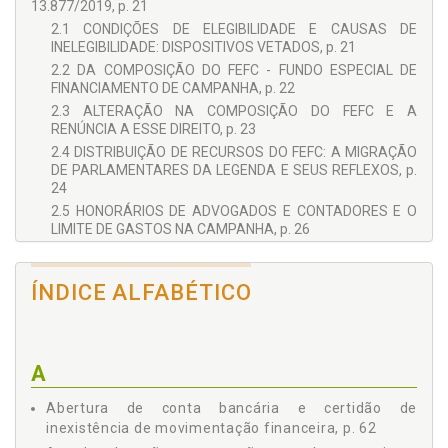
13.877/2019, p. 21
2.1 CONDIÇÕES DE ELEGIBILIDADE E CAUSAS DE
INELEGIBILIDADE: DISPOSITIVOS VETADOS, p. 21
2.2 DA COMPOSIÇÃO DO FEFC - FUNDO ESPECIAL DE
FINANCIAMENTO DE CAMPANHA, p. 22
2.3 ALTERAÇÃO NA COMPOSIÇÃO DO FEFC E A
RENÚNCIA A ESSE DIREITO, p. 23
2.4 DISTRIBUIÇÃO DE RECURSOS DO FEFC: A MIGRAÇÃO
DE PARLAMENTARES DA LEGENDA E SEUS REFLEXOS, p.
24
2.5 HONORÁRIOS DE ADVOGADOS E CONTADORES E O
LIMITE DE GASTOS NA CAMPANHA, p. 26
2.6 PAGAMENTO EFETUADO EM DECORRÊNCIA DE
HONORÁRIOS E A SUA DESCONSIDERAÇÃO PARA
ÍNDICE ALFABÉTICO
AFERIÇÃO DO LIMITE DE GASTOS, p. 28
2.7 HONORÁRIOS E A EXCLUSÃO DO LIMITE DE GASTOS,
p. 28
2.8 DOAÇÕES E HONORÁRIOS, p. 29
A
2.9 O FIM DAS DOAÇÕES OCULTAS, p. 32
2.10 EXCLUSÃO DO ÂMBITO DA CLT DE ATIVIDADES DE
Abertura de conta bancária e certidão de
DIREÇÃO E ASSESSORAMENTO NOS ÓRGÃOS,
inexistência de movimentação financeira, p. 62
INSTITUTOS E FUNDAÇÕES DOS PARTIDOS, p. 32