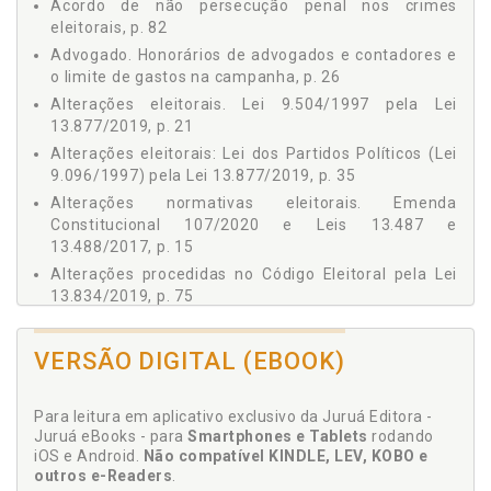
Acordo de não persecução penal nos crimes
2.11 ALTERAÇÃO NA DISTRIBUIÇÃO DOS RECURSOS DO
eleitorais, p. 82
FEFC, p. 33
3 ALTERAÇÕES ELEITORAIS: LEI DOS PARTIDOS POLÍTICOS
Advogado. Honorários de advogados e contadores e
(LEI 9.096/1997) PELA LEI 13.877/2019, p. 35
o limite de gastos na campanha, p. 26
3.1 FACILITAÇÃO DO REGISTRO DOS PARTIDOS
Alterações eleitorais. Lei 9.504/1997 pela Lei
POLÍTICOS, p. 35
13.877/2019, p. 21
3.2 DA DESBUROCRATIZAÇÃO DOS TRÂMITES ACERCA
Alterações eleitorais: Lei dos Partidos Políticos (Lei
DA LISTA DE FILIADOS AO PARTIDO, p. 36
9.096/1997) pela Lei 13.877/2019, p. 35
3.3 DA DESBUROCRATIZAÇÃO EM CASO DE FUSÃO, p. 38
Alterações normativas eleitorais. Emenda
3.4 DA MUDANÇA DE DATA PARA A REMESSA DO
Constitucional 107/2020 e Leis 13.487 e
BALANÇO CONTÁBIL DO EXERCÍCIO FINDO, p. 38
13.488/2017, p. 15
3.5 FACILITAÇÃO DO TRÂMITE DA PRESTAÇÃO DE
Alterações procedidas no Código Eleitoral pela Lei
CONTAS, p. 39
13.834/2019, p. 75
3.6 DESAPROVAÇÃO DE CONTAS E PENALIDADES:
Aplicação do fundo partidário: garantir da maior
MODIFICAÇÕES MALEÁVEIS, p. 40
participação da mulher na política,
3.7 INSTRUMENTOS FACILITADORES DE DOAÇÕES, p. 43
VERSÃO DIGITAL (EBOOK)
aquisição/locação de bens imóveis,
3.8 APLICAÇÃO DO FUNDO PARTIDÁRIO: GARANTIR DA
impulsionamentos e assessoria, p. 45
MAIOR PARTICIPAÇÃO DA MULHER NA POLÍTICA,
AQUISIÇÃO/LOCAÇÃO DE BENS IMÓVEIS,
Para leitura em aplicativo exclusivo da Juruá Editora -
Aplicação imediata das novas regras em sede de
IMPULSIONAMENTOS E ASSESSORIA, p. 45
Juruá eBooks - para
Smartphones e Tablets
rodando
prestação de contas e criação de órgãos partidários,
iOS e Android.
Não compatível KINDLE, LEV, KOBO e
3.9 AS ATIVIDADES DE DIREÇÃO EXERCIDAS NOS
p. 71
outros e-Readers
.
ÓRGÃOS PARTIDÁRIOS E A NÃO-CONFIGURAÇÃO DA
Atividades de direção exercidas nos órgãos