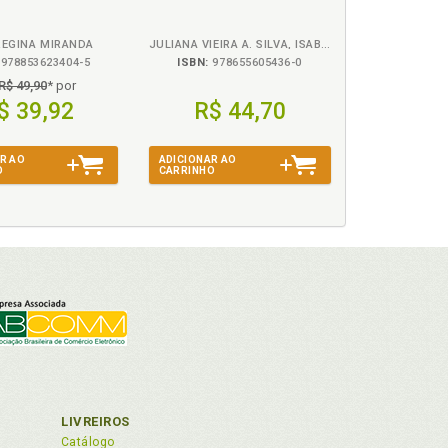
REGINA MIRANDA
JULIANA VIEIRA A. SILVA, ISABELLI LAÍS DOS SANTOS E NATANNA TAYNARA SCHÜTZ - ILUSTRAÇÃO: ARNOLD HENRIQUE TAVARES
978853623404-5
ISBN:
978655605436-0
R$ 49,90
* por
$ 39,92
R$ 44,70
R AO
ADICIONAR AO
O
CARRINHO
LIVREIROS
Catálogo