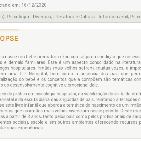
icado em:
16/12/2020
s):
Psicologia - Diversos; Literatura e Cultura - Infantojuvenil; Psico
NOPSE
o nasce um bebê prematuro e/ou com alguma condição que necessite
s e demais familiares. Este é um aspecto consolidado na literatur
logos hospitalares. Irmãos mais velhos sofrem, muitas vezes, a impo
 em uma UTI Neonatal, bem como a ausência dos pais que perm
talização do bebê e os conceitos que a compõem são temáticas co
io do desenvolvimento cognitivo e emocional dele.
eio da prática em psicologia hospitalar, da viabilização da visita de i
eonatal e da escuta diária das angústias de pais, relatando alterações
-se este livro infantil que aborda a temática do nascimento de um irmão 
mentos que os irmãos mais velhos vivenciam nesse período. Deste modo
as a partir de 3 anos, tanto pelos pais como pelos profissionais de saú
tentes sociais), escola e em outros ambientes oferecendo recursos 
ilar suas experiências.