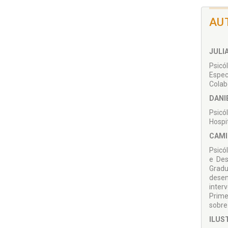
AU
JULI
Psicó
Espec
Colab
DANI
Psicó
Hospi
CAMI
Psicó
e Des
Gradu
desen
inter
Prime
sobre
ILUS