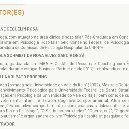
TOR(ES)
ANE GEQUELIN ROSA
loga, com atuação na área clínica e hospitalar. Pós-Graduada em Conc
ialista em Psicologia Hospitalar pelo Conselho Federal de Psicologi
oradora da Comissão de Psicologia Hospitalar do CRP-PR.
ELA SCHMIDT DA NOVA ALVES GARCIA DE SÁ
loga, graduanda em MBA – Gestão de Pessoas e Coaching com Ên
talar durante estágio. Business Partner desde 2017, trabalhando com 
LLA VOLPATO BROERING
loga formada pela Universidade do Vale do Itajaí (2002), Mestre e Dout
envolvimento Psicológico pela Universidade Federal de Santa Cata
ação em Psicologia da Universidade do Vale do Itajaí, bem como de c
volvimento infantil e Terapia Cognitivo-Comportamental. Atua com
venções cognitivo-comportamentais com crianças, adolescentes e ad
iro Dia na Psicóloga”, “O Sol brilha para todos”, “Operar, eu?”, “O ga
 o autismo” e organizadora do livro “Psicologia Hospitalar: pesquisa e f
TRADOR