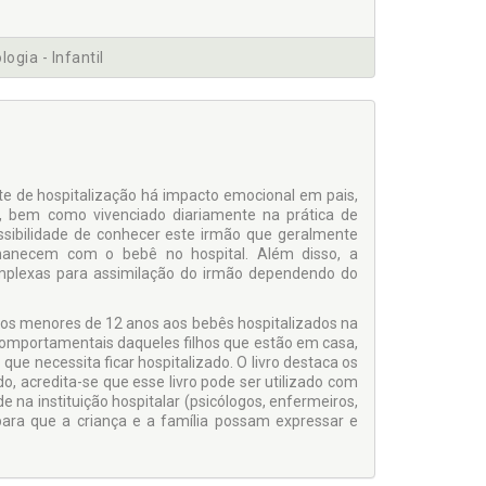
logia - Infantil
 de hospitalização há impacto emocional em pais,
a, bem como vivenciado diariamente na prática de
ssibilidade de conhecer este irmão que geralmente
anecem com o bebê no hospital. Além disso, a
mplexas para assimilação do irmão dependendo do
rmãos menores de 12 anos aos bebês hospitalizados na
 comportamentais daqueles filhos que estão em casa,
que necessita ficar hospitalizado. O livro destaca os
, acredita-se que esse livro pode ser utilizado com
de na instituição hospitalar (psicólogos, enfermeiros,
para que a criança e a família possam expressar e