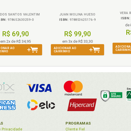
Breve, O
VERA 
 DOS SANTOS VALENTIM
JUAN MOLINA HUESO
ISBN:
SBN:
978652630259-0
ISBN:
978853625176-9
de
R
R$ 69,90
R$ 99,90
em 2x de R$ 34,95
em 3x de R$ 33,30
ADICIONA
IONAR AO
ADICIONAR AO
CARRINH
RINHO
CARRINHO
AS
PROGRAMAS
e Privacidade
Cliente Fiel