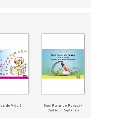
 Experiência como voluntário e bolsista do projeto de
ão à Pessoa com Deficiência”. Psicólogo voluntário
vali; voluntário no projeto social Psicomusicar como
.
ões de Vida 2
Sem Parar de Pensar -
Carlão, o Agitadão