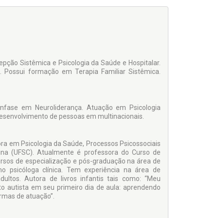
epção Sistêmica e Psicologia da Saúde e Hospitalar.
a. Possui formação em Terapia Familiar Sistêmica.
fase em Neuroliderança. Atuação em Psicologia
desenvolvimento de pessoas em multinacionais.
ora em Psicologia da Saúde, Processos Psicossociais
rina (UFSC). Atualmente é professora do Curso de
ursos de especialização e pós-graduação na área de
o psicóloga clínica. Tem experiência na área de
ultos. Autora de livros infantis tais como: “Meu
roto autista em seu primeiro dia de aula: aprendendo
ormas de atuação”.