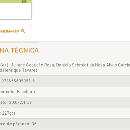
IAR IMAGEM
CHA TÉCNICA
(es):
Juliane Gequelin Rosa, Daniela Schmidt da Nova Alves Garcia 
d Henrique Tavares
:
978655605351-6
amento:
Brochura
ato:
30,0x2,1 cm
:
227grs.
ro de páginas:
36