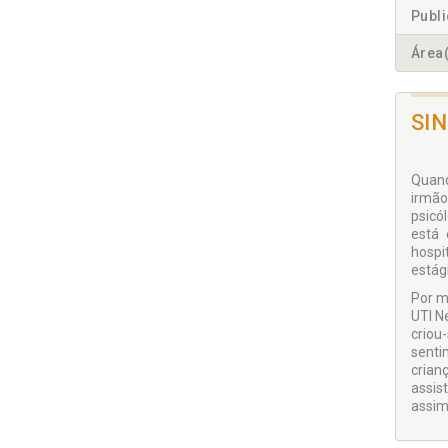
Publ
Área(
SI
Quand
irmão
psicó
está
hospi
estág
Por m
UTI N
criou
senti
crianç
assis
assim