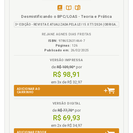
G
disponível
Disponível
páginas
Desmistificando o BPC/LOAS - Teoria e Prática
em
na
Guarda. Menor sob guarda, p. 80
3ª EDIÇÃO - REVISTA E ATUALIZADA PELA LEI 15.077/2024 (OBRIGATORIEDADE DO CADASTRO BIOMÉTRICO)
eBook
B.V.
Guerra. Morte presumida em casos de acidente,
catástrofe e guerra, p. 37
REJANE AGNES DIAS FREITAS
ISBN:
978652631464-7
Páginas:
126
H
Publicado em:
26/02/2025
Habilitação provisória ao benefício de pensão por
VERSÃO IMPRESSA
morte, p. 116
de
R$ 109,90
* por
Hermenêutica jurídica, p. 41
R$ 98,91
Hierarquia das normas, p. 43
em 3x de R$ 32,97
ADICIONAR AO
I
CARRINHO
VERSÃO DIGITAL
Incapacidade. Perda da qualidade de segurado e a
concessão do benefício por incapacidade para
de
R$ 77,70
* por
posterior concessão da pensão por morte, p. 103
R$ 69,93
Interpretação conforme a Constituição, p. 44
em 2x de R$ 34,97
Introdução, p. 17
ADICIONAR EBOOK