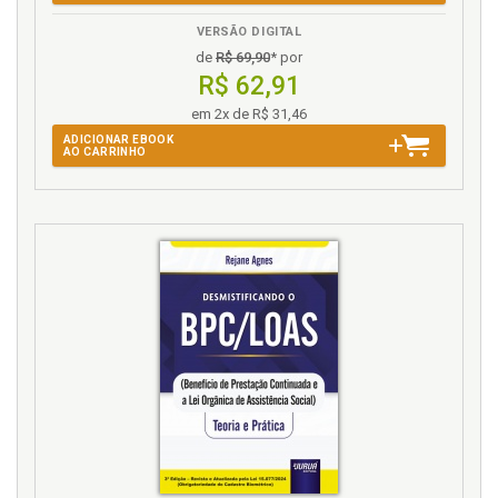
benefício de pensão por morte após a Emenda
Constitucional 103/2019. Da cota de dependente, p.
VERSÃO DIGITAL
123
de
R$ 69,90
* por
Emenda Constitucional 103/2019. Cálculo do
R$ 62,91
benefício de pensão por morte após a Emenda
em 2x de R$ 31,46
Constitucional 103/2019. Do salário de benefício, p.
124
ADICIONAR EBOOK
AO CARRINHO
Emenda Constitucional 103/2019. Cálculo do
benefício de pensão por morte trazida pela EC
103/2019. Da desigualdade de gênero, p. 127
Enteado. Equiparados a filho: enteado e menor
tutelado, p. 79
Equiparados a filho: enteado e menor tutelado, p. 79
F
Filho socioafetivo, p. 82
Filho. Equiparados a filho: enteado e menor tutelado,
p. 79
Filhos, p. 74
Função da seguridade social, p. 19