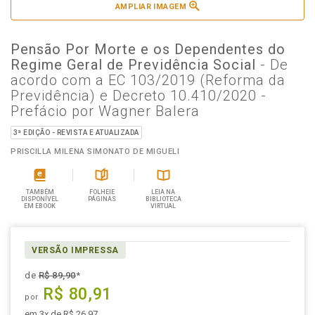
AMPLIAR IMAGEM
Pensão Por Morte e os Dependentes do
Regime Geral de Previdência Social
- De
acordo com a EC 103/2019 (Reforma da
Previdência) e Decreto 10.410/2020 -
Prefácio por Wagner Balera
3ª EDIÇÃO - REVISTA E ATUALIZADA
PRISCILLA MILENA SIMONATO DE MIGUELI
TAMBÉM
FOLHEIE
LEIA NA
DISPONÍVEL
PÁGINAS
BIBLIOTECA
EM EBOOK
VIRTUAL
VERSÃO IMPRESSA
de
R$ 89,90
*
R$ 80,91
por
em 3x de R$ 26,97