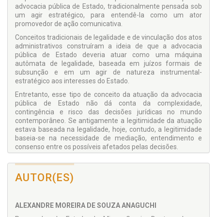
advocacia pública de Estado, tradicionalmente pensada sob
um agir estratégico, para entendê-la como um ator
promovedor de ação comunicativa.
Conceitos tradicionais de legalidade e de vinculação dos atos
administrativos construíram a ideia de que a advocacia
pública de Estado deveria atuar como uma máquina
autômata de legalidade, baseada em juízos formais de
subsunção e em um agir de natureza instrumental-
estratégico aos interesses do Estado.
Entretanto, esse tipo de conceito da atuação da advocacia
pública de Estado não dá conta da complexidade,
contingência e risco das decisões jurídicas no mundo
contemporâneo. Se antigamente a legitimidade da atuação
estava baseada na legalidade, hoje, contudo, a legitimidade
baseia-se na necessidade de mediação, entendimento e
consenso entre os possíveis afetados pelas decisões.
Assim, pretende-se reconstruir o sentido da advocacia de
Estado como uma forma de promover a mediação entre os
AUTOR(ES)
poderes, a esfera pública e o cidadão (afetado) com maiores
graus de legitimidade e redução dos prejuízos, riscos e
perigos.
ALEXANDRE MOREIRA DE SOUZA ANAGUCHI
O presente livro não teve a pretensão de esgotar o tema, e