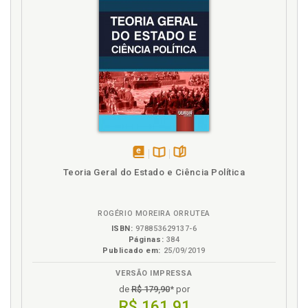
América do Sul. Advocacias públicas no âmbito da
América do Sul, p. 48
Atuação prévia, sistêmica e proativa da advocacia
de Estado: classificação conforme Binenbojm (2012)
e Oliveira (2014), p. 68
B
Binenbojm. Atuação prévia, sistêmica e proativa da
advocacia de Estado: classificação conforme
Binenbojm (2012) e Oliveira (2014), p. 68
disponível
Disponível
páginas
Teoria Geral do Estado e Ciência Política
C
em
na
eBook
B.V.
Canadá. Advocacias públicas no direito comparado
ROGÉRIO MOREIRA ORRUTEA
dos Estados Unidos, Canadá e Europa, p. 53
ISBN:
978853629137-6
Conclusão, p. 101
Páginas:
384
Publicado em:
25/09/2019
D
VERSÃO IMPRESSA
Decisão jurídica. Advocacia de Estado como
de
R$ 179,90
* por
organização social, decisão jurídica, a consideração
R$ 161,91