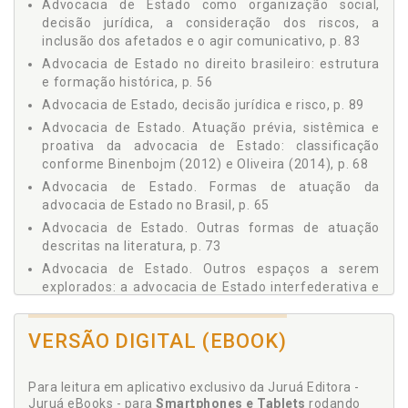
Advocacia de Estado como organização social,
A DECISÃO JURÍDICA, A CONSIDERAÇÃO DOS RISCOS, A
decisão jurídica, a consideração dos riscos, a
INCLUSÃO DOS AFETADOS E O AGIR COMUNICATIVO, p. 83
inclusão dos afetados e o agir comunicativo, p. 83
4.1 ADVOCACIA DE ESTADO, DECISÃO JURÍDICA E RISCO,
Advocacia de Estado no direito brasileiro: estrutura
p. 89
e formação histórica, p. 56
4.2 A NECESSÁRIA INCLUSÃO DOS AFETADOS, p. 95
Advocacia de Estado, decisão jurídica e risco, p. 89
4.3 A ADVOCACIA PÚBLICA DE ESTADO E O AGIR
COMUNICATIVO, p. 98
Advocacia de Estado. Atuação prévia, sistêmica e
CONCLUSÃO, p. 101
proativa da advocacia de Estado: classificação
conforme Binenbojm (2012) e Oliveira (2014), p. 68
REFERÊNCIAS, p. 105
Advocacia de Estado. Formas de atuação da
advocacia de Estado no Brasil, p. 65
Advocacia de Estado. Outras formas de atuação
descritas na literatura, p. 73
Advocacia de Estado. Outros espaços a serem
explorados: a advocacia de Estado interfederativa e
atuações relevantes, p. 78
Advocacia pública de Estado e o agir comunicativo,
VERSÃO DIGITAL (EBOOK)
p. 98
Advocacia pública na defesa da sociedade, p. 33
Para leitura em aplicativo exclusivo da Juruá Editora -
Advocacia pública na defesa do Estado, p. 41
Juruá eBooks - para
Smartphones e Tablets
rodando