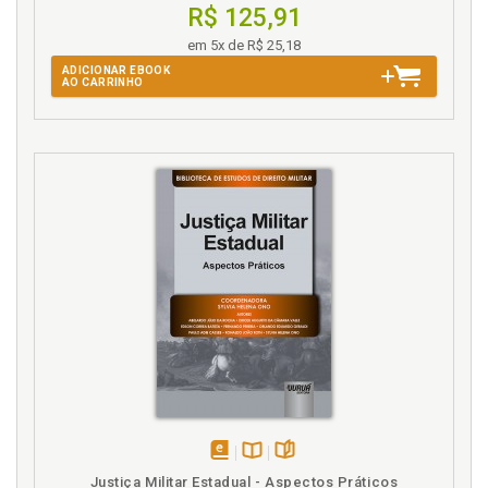
Formas de atuação da advocacia de Estado no
R$ 125,91
Brasil, p. 65
em 5x de R$ 25,18
ADICIONAR EBOOK
H
AO CARRINHO
Hipossuficiência. Advocacia pública na defesa dos
hipossuficientes, p. 36
Histórico. Advocacia de Estado no direito brasileiro:
estrutura e formação histórica, p. 56
Histórico. Advocacias públicas no direito comparado
e a formação histórica da advocacia pública de
Estado no Brasil, p. 47
I
Interfederativo. Outros espaços a serem explorados:
a advocacia de Estado interfederativa e atuações
relevantes, p. 78
Introdução, p. 21
O
disponível
Disponível
páginas
Justiça Militar Estadual - Aspectos Práticos