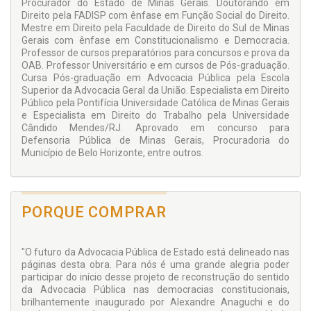
sim causar inquietação no mundo jurídico e nos profissionais
Procurador do Estado de Minas Gerais. Doutorando em
que exercem a função de advogados públicos de Estado.
Direito pela FADISP com ênfase em Função Social do Direito.
Mestre em Direito pela Faculdade de Direito do Sul de Minas
Gerais com ênfase em Constitucionalismo e Democracia.
Professor de cursos preparatórios para concursos e prova da
OAB. Professor Universitário e em cursos de Pós-graduação.
Cursa Pós-graduação em Advocacia Pública pela Escola
Superior da Advocacia Geral da União. Especialista em Direito
Público pela Pontifícia Universidade Católica de Minas Gerais
e Especialista em Direito do Trabalho pela Universidade
Cândido Mendes/RJ. Aprovado em concurso para
Defensoria Pública de Minas Gerais, Procuradoria do
Município de Belo Horizonte, entre outros.
PORQUE COMPRAR
"O futuro da Advocacia Pública de Estado está delineado nas
páginas desta obra. Para nós é uma grande alegria poder
participar do início desse projeto de reconstrução do sentido
da Advocacia Pública nas democracias constitucionais,
brilhantemente inaugurado por Alexandre Anaguchi e do