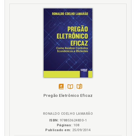
inclusão dos afetados e o agir comunicativo, p. 83
S
Sociedade. Advocacia pública na defesa da
sociedade, p. 33
disponível
Disponível
páginas
Pregão Eletrônico Eficaz
em
na
eBook
B.V.
RONALDO COELHO LAMARÃO
ISBN:
978853624830-1
Páginas:
108
Publicado em:
25/09/2014