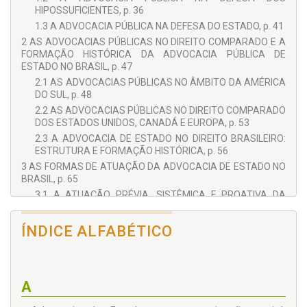
HIPOSSUFICIENTES, p. 36
1.3 A ADVOCACIA PÚBLICA NA DEFESA DO ESTADO, p. 41
2 AS ADVOCACIAS PÚBLICAS NO DIREITO COMPARADO E A
FORMAÇÃO HISTÓRICA DA ADVOCACIA PÚBLICA DE
ESTADO NO BRASIL, p. 47
2.1 AS ADVOCACIAS PÚBLICAS NO ÂMBITO DA AMÉRICA
DO SUL, p. 48
2.2 AS ADVOCACIAS PÚBLICAS NO DIREITO COMPARADO
DOS ESTADOS UNIDOS, CANADÁ E EUROPA, p. 53
2.3 A ADVOCACIA DE ESTADO NO DIREITO BRASILEIRO:
ESTRUTURA E FORMAÇÃO HISTÓRICA, p. 56
3 AS FORMAS DE ATUAÇÃO DA ADVOCACIA DE ESTADO NO
BRASIL, p. 65
3.1 A ATUAÇÃO PRÉVIA, SISTÊMICA E PROATIVA DA
ADVOCACIA DE ESTADO: CLASSIFICAÇÃO CONFORME
BINENBOJM (2012) E OLIVEIRA (2014), p. 68
ÍNDICE ALFABÉTICO
3.2 OUTRAS FORMAS DE ATUAÇÃO DESCRITAS NA
LITERATURA, p. 73
3.3 OUTROS ESPAÇOS A SEREM EXPLORADOS: A
ADVOCACIA DE ESTADO INTERFEDERATIVA E ATUAÇÕES
A
RELEVANTES, p. 78
4 A ADVOCACIA DE ESTADO COMO ORGANIZAÇÃO SOCIAL,