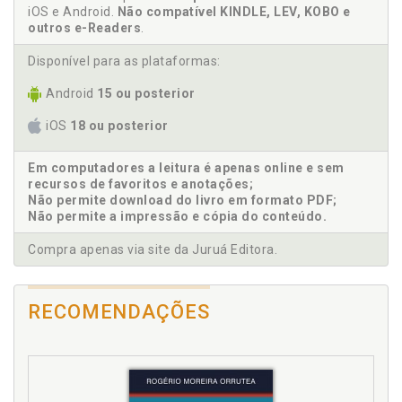
Advocacia pública na defesa dos hipossuficientes, p.
iOS e Android.
Não compatível KINDLE, LEV, KOBO e
36
outros e-Readers
.
Advocacias públicas, p. 29
Disponível para as plataformas:
Advocacias públicas no âmbito da América do Sul, p.
48
Android
15 ou posterior
Advocacias públicas no direito comparado dos
iOS
18 ou posterior
Estados Unidos, Canadá e Europa, p. 53
Advocacias públicas no direito comparado e a
Em computadores a leitura é apenas online e sem
formação histórica da advocacia pública de Estado
recursos de favoritos e anotações;
no Brasil, p. 47
Não permite download do livro em formato PDF;
Afetados. Advocacia de Estado como organização
Não permite a impressão e cópia do conteúdo.
social, decisão jurídica, a consideração dos riscos, a
inclusão dos afetados e o agir comunicativo, p. 83
Compra apenas via site da Juruá Editora.
Afetados. Necessária inclusão dos afetados, p. 95
Agir comunicativo. Advocacia de Estado como
organização social, decisão jurídica, a consideração
RECOMENDAÇÕES
dos riscos, a inclusão dos afetados e o agir
comunicativo, p. 83
Agir comunicativo. Advocacia pública de Estado e o
agir comunicativo, p. 98