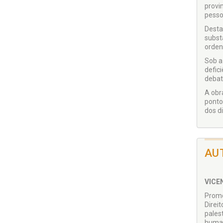
provi
pesso
Desta
subst
ordena
Sob a
defic
debate
A obr
ponto
dos di
AU
VICEN
Promo
Direi
palest
human