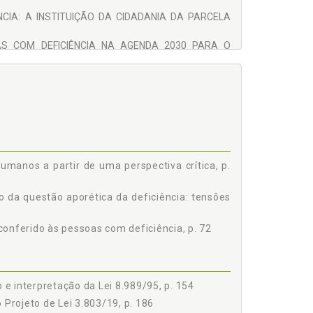
CIA: A INSTITUIÇÃO DA CIDADANIA DA PARCELA
AS COM DEFICIÊNCIA NA AGENDA 2030 PARA O
ÃO DOS DIREITOS HUMANOS A PARTIR DE UMA
CO NACIONAL CONTEMPORÂNEO, p. 109
 DE 1988, p. 113
 DA DEFICIÊNCIA: A DEFINIÇÃO NORMATIVA E O
. 119
MA APROXIMAÇÃO ENTRE DIREITO CIVIL, DIREITO
umanos a partir de uma perspectiva crítica, p.
SSOCIAL DA DEFICIÊNCIA NA PRÁXIS JUDICIAL, p.
 da questão aporética da deficiência: tensões
S BIOMÉDICA E BIOPSICOSSOCIAL DA DEFICIÊNCIA
 conferido às pessoas com deficiência, p. 72
 E DIPLOMAS NORMATIVOS NO BRASIL, p. 147
CONFLITO ANTINÔMICO ENTRE AS CONCEPÇÕES
RPRETAÇÃO DA LEI 8.989/95, p. 154
e interpretação da Lei 8.989/95, p. 154
 SÚMULAS 377 E 552, p. 158
 Projeto de Lei 3.803/19, p. 186
CONGÊNITA NO PROJETO DE LEI 478/07 (ESTATUTO