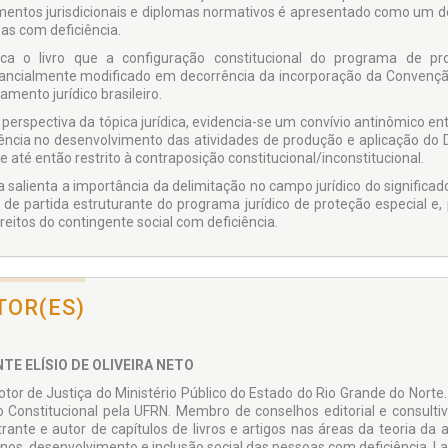
mentos jurisdicionais e diplomas normativos é apresentado como um do
as com deficiência.
ca o livro que a configuração constitucional do programa de pr
ancialmente modificado em decorrência da incorporação da Convenção
mento jurídico brasileiro.
 perspectiva da tópica jurídica, evidencia-se um convívio antinômico en
iência no desenvolvimento das atividades de produção e aplicação do Dir
 até então restrito à contraposição constitucional/inconstitucional.
a salienta a importância da delimitação no campo jurídico do significa
 de partida estruturante do programa jurídico de proteção especial e, p
reitos do contingente social com deficiência.
TOR(ES)
TE ELÍSIO DE OLIVEIRA NETO
tor de Justiça do Ministério Público do Estado do Rio Grande do Norte
to Constitucional pela UFRN. Membro de conselhos editorial e consultiv
rante e autor de capítulos de livros e artigos nas áreas da teoria da a
os, desenvolvimento e inclusão social das pessoas com deficiência. La