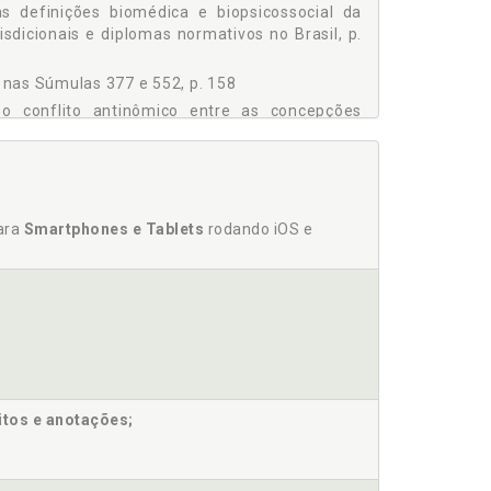
s definições biomédica e biopsicossocial da
isdicionais e diplomas normativos no Brasil, p.
68
ado pela Bionormatividade Internacional e Local, p.
s nas Súmulas 377 e 552, p. 158
 o conflito antinômico entre as concepções
ição Constitucional das "Pessoas com Deficiência", p.
TO DE LEI 3.803/19, p. 186
m o emprego do contraste disponibilizado pela
para
Smartphones e Tablets
rodando iOS e
 as definições biomédica e biopsicossocial da
isdicionais e diplomas normativos no Brasil, p.
ar o conflito antinômico entre as concepções
tiva biopsicossocial da deficiência na práxis
itos e anotações;
ência: a instituição da cidadania da parcela