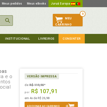
Meus pedidos
Meus eBooks
Juruá Europa
0
MEU
CARRINHO
INSTITUCIONAL
LIVREIROS
CONSINTER
oas
ca e o
VERSÃO IMPRESSA
ontos
de
R$ 119,90
*
ocial
R$ 107,91
por
em 4x de R$ 26,98
ADICIONAR AO CARRINHO