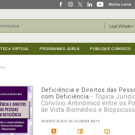
Minha conta
r
Loja Virtual
OTECA VIRTUAL
PROGRAMAS JURUÁ
PUBLIQUE CONOSCO
cia
Deficiência e Direitos das Pess
com Deficiência
- Tópica Jurídi
Convívio Antinômico entre os P
de Vista Biomédico e Biopsicoss
VICENTE ELÍSIO DE OLIVEIRA NETO