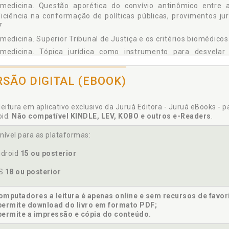
omedicina. Questão aporética do convívio antinômico entre a
 NASCITURO), p. 165
iciência na conformação de políticas públicas, provimentos jur
4.4.1 A Proposição Legiferante e a Concepção de Novas Criaturas, p. 1
7
4.4.2 Um Exame do PL 478/07 com o Emprego do Contraste Disponibiliz
medicina. Superior Tribunal de Justiça e os critérios biomédico
172
omedicina. Tópica jurídica como instrumento para desvelar
4.4.3 A Inviabilidade Jurídica do "Nascituro Deficiente" à Luz da Defin
181
médica e biopsicossocial da deficiência, p. 148
5 A INSPIRAÇÃO DA PERSPECTIVA BIOMÉDICA DA DEFICIÊNCIA NO PROJE
normatividade internacional e local. Um exame do PL 478/07 co
RSÃO DIGITAL (EBOOK)
USÕES, p. 201
normatividade internacional e local, p. 172
ÊNCIAS, p. 207
psicossocial. Modelo biopsicossocial da deficiência, p. 60
leitura em aplicativo exclusivo da Juruá Editora - Juruá eBooks - 
psicossocial. Questão aporética do convívio antinômico entre
oid.
Não compatível KINDLE, LEV, KOBO e outros e-Readers
.
iciência na conformação de políticas públicas, provimentos jur
7
nível para as plataformas:
opsicossocial. Tópica jurídica como instrumento para desvel
droid
15 ou posterior
médica e biopsicossocial da deficiência, p. 148
psicossocial. Um caso paradigmático de aplicação da perspec
OS
18 ou posterior
icial, p. 139
mputadores a leitura é apenas online e sem recursos de favor
permite download do livro em formato PDF;
permite a impressão e cópia do conteúdo.
dadania. Convenção Sobre os Direitos das Pessoas com Defici