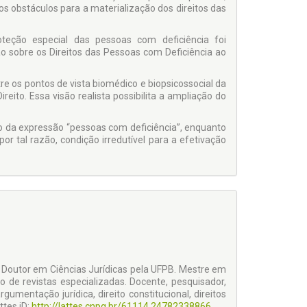
s obstáculos para a materialização dos direitos das
oteção especial das pessoas com deficiência foi
 sobre os Direitos das Pessoas com Deficiência ao
tre os pontos de vista biomédico e biopsicossocial da
eito. Essa visão realista possibilita a ampliação do
do da expressão “pessoas com deficiência”, enquanto
or tal razão, condição irredutível para a efetivação
. Doutor em Ciências Jurídicas pela UFPB. Mestre em
o de revistas especializadas. Docente, pesquisador,
rgumentação jurídica, direito constitucional, direitos
ttes iD:
http://lattes.cnpq.br/61114 24782338866