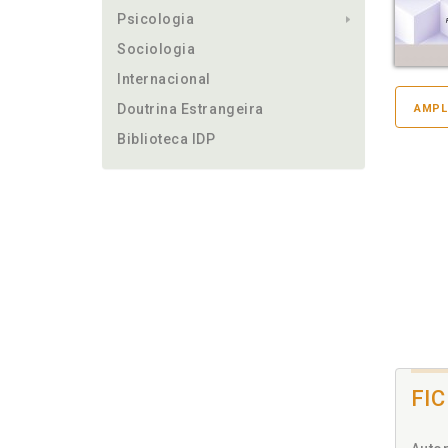
Psicologia
Sociologia
Internacional
Doutrina Estrangeira
AMPL
Biblioteca IDP
FI