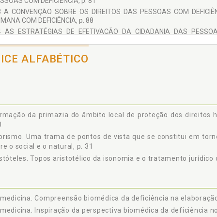
SSOAS COM DEFICIÊNCIA, p. 81
3 A CONVENÇÃO SOBRE OS DIREITOS DAS PESSOAS COM DEFICIÊN
MANA COM DEFICIÊNCIA, p. 88
4 AS ESTRATÉGIAS DE EFETIVAÇÃO DA CIDADANIA DAS PESSO
SENVOLVIMENTO SUSTENTÁVEL, p. 94
5 A AFIRMAÇÃO DA PRIMAZIA DO ÂMBITO LOCAL DE PROTEÇ
DICE ALFABÉTICO
RSPECTIVA CRÍTICA, p. 100
 DIREITOS DAS PESSOAS COM DEFICIÊNCIA NO ORDENAMENTO JURÍDI
1 AS PESSOAS COM DEFICIÊNCIA NO TEXTO ORIGINAL DA CONSTITUIÇÃO
2 A CONSTITUCIONALIZAÇÃO DA PERSPECTIVA BIOPSICOSSOCIAL
OGRAMA DE PROTEÇÃO ESPECIAL DAS PESSOAS COM DEFICIÊNCIA, p
3 OS DIREITOS DAS PESSOAS COM DEFICIÊNCIA NO CONTEXTO DE U
rmação da primazia do âmbito local de proteção dos direitos h
NSTITUCIONAL E DIREITOS HUMANOS, p. 132
0
4 UM CASO PARADIGMÁTICO DE APLICAÇÃO DA PERSPECTIVA BIOPSICO
rismo. Uma trama de pontos de vista que se constitui em torno
9
re o social e o natural, p. 31
QUESTÃO APORÉTICA DO CONVÍVIO ANTINÔMICO ENTRE AS DEFINIÇÕE
stóteles. Topos aristotélico da isonomia e o tratamento jurídico
ONFORMAÇÃO DE POLÍTICAS PÚBLICAS, PROVIMENTOS JURISDICIONAIS
1 A TÓPICA JURÍDICA COMO INSTRUMENTO PARA DESVELAR O 
OMÉDICA E BIOPSICOSSOCIAL DA DEFICIÊNCIA, p. 148
2 A COMPREENSÃO BIOMÉDICA DA DEFICIÊNCIA NA ELABORAÇÃO E INTE
medicina. Compreensão biomédica da deficiência na elaboração 
3 O SUPERIOR TRIBUNAL DE JUSTIÇA E OS CRITÉRIOS BIOMÉDICOS NAS
medicina. Inspiração da perspectiva biomédica da deficiência no
4 O "NASCITURO DEFICIENTE" E A DEFICIÊNCIA COMO ENFERMIDADE 