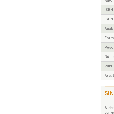
Autor
ISBN 
ISBN 
Acab
Form
Peso
Núme
Publ
Área(
SI
A obr
conví