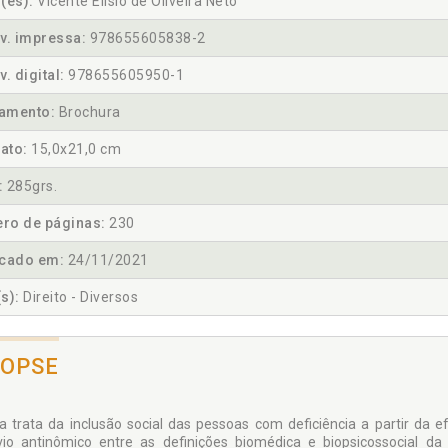
(es):
Vicente Elísio de Oliveira Neto
v. impressa:
978655605838-2
v. digital:
978655605950-1
amento:
Brochura
ato:
15,0x21,0 cm
:
285grs.
ro de páginas:
230
icado em:
24/11/2021
s):
Direito - Diversos
NOPSE
a trata da inclusão social das pessoas com deficiência a partir da e
vio antinômico entre as definições biomédica e biopsicossocial da 