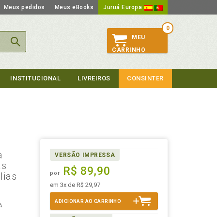
Meus pedidos
Meus eBooks
Juruá Europa
0
MEU
CARRINHO
INSTITUCIONAL
LIVREIROS
CONSINTER
a
VERSÃO IMPRESSA
as
R$ 89,90
por
lias
em 3x de R$ 29,97
ADICIONAR AO CARRINHO
A