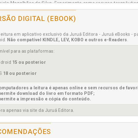
iela Magalhães da Silva. Experimento como recurso terapêutico 
niela Magalhães da Silva. Poder e submissão nos sistemas ín
spectiva gestáltica, p. 93
RSÃO DIGITAL (EBOOK)
iela Magalhães da Silva. Reconfigurações familiares na clínica g
leitura em aplicativo exclusivo da Juruá Editora - Juruá eBooks - 
oid.
Não compatível KINDLE, LEV, KOBO e outros e-Readers
.
istemologia. Gestalt-terapia de casal e família: um pouco d
nível para as plataformas:
stemológicos. Teresinha Mello da Silveira, p. 25
droid
15 ou posterior
erimento como recurso terapêutico no trabalho com casais e fam
OS
18 ou posterior
mputadores a leitura é apenas online e sem recursos de favor
ília. Experimento como recurso terapêutico no trabalho com cas
permite download do livro em formato PDF;
9
permite a impressão e cópia do conteúdo.
mília. Genograma numa concepção de campo fenomenológica: 
iliar. Teresinha Mello da Silveira, p. 139
a apenas via site da Juruá Editora.
mília. Gestalt-terapia de casal e família: um pouco da h
stemológicos. Teresinha Mello da Silveira, p. 25
COMENDAÇÕES
ília. Idoso, corpo e sexualidade: histórias não contadas na famíli