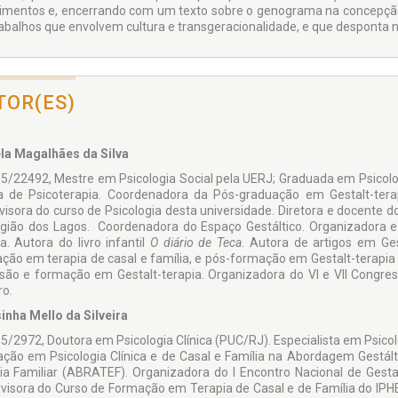
imentos e, encerrando com um texto sobre o genograma na concepção
abalhos que envolvem cultura e transgeracionalidade, e que desponta 
TOR(ES)
la Magalhães da Silva
5/22492, Mestre em Psicologia Social pela UERJ; Graduada em Psicolog
ca de Psicoterapia. Coordenadora da Pós-graduação em Gestalt-ter
visora do curso de Psicologia desta universidade. Diretora e docente do
gião dos Lagos. Coordenadora do Espaço Gestáltico. Organizadora e 
ia. Autora do livro infantil
O diário de Teca
. Autora de artigos em Ges
ção em terapia de casal e família, e pós-formação em Gestalt-terapia
são e formação em Gestalt-terapia. Organizadora do VI e VII Congres
ro.
inha Mello da Silveira
5/2972, Doutora em Psicologia Clínica (PUC/RJ). Especialista em Psicol
ção em Psicologia Clínica e de Casal e Família na Abordagem Gestált
ia Familiar (ABRATEF). Organizadora do I Encontro Nacional de Gest
visora do Curso de Formação em Terapia de Casal e de Família do I