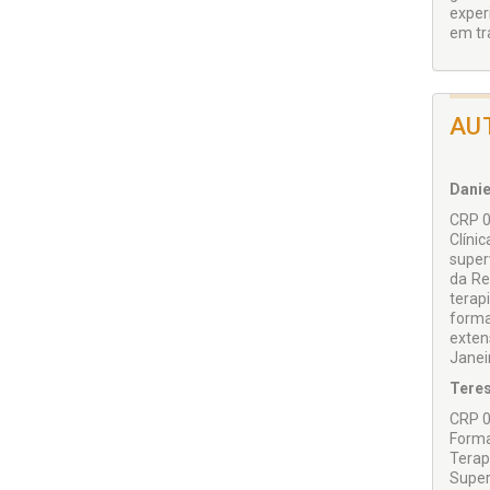
exper
em tr
AU
Danie
CRP 0
Clíni
super
da Re
terap
forma
exten
Janei
Teres
CRP 0
Forma
Terap
Super