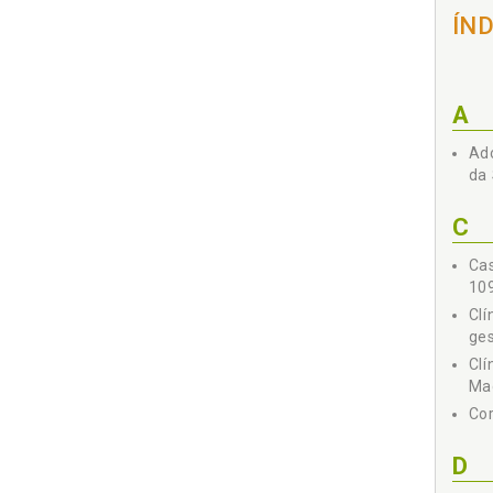
ÍN
A
Ado
da 
C
Cas
10
Clí
ges
Clí
Mag
Cor
D