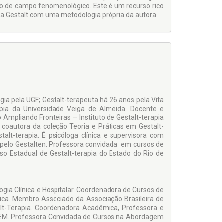
 de campo fenomenológico. Este é um recurso rico
na Gestalt com uma metodologia própria da autora.
ia pela UGF; Gestalt-terapeuta há 26 anos pela Vita
apia da Universidade Veiga de Almeida. Docente e
 Ampliando Fronteiras – Instituto de Gestalt-terapia
coautora da coleção Teoria e Práticas em Gestalt-
talt-terapia. É psicóloga clínica e supervisora com
 pelo Gestalten. Professora convidada em cursos de
so Estadual de Gestalt-terapia do Estado do Rio de
ogia Clínica e Hospitalar. Coordenadora de Cursos de
ica. Membro Associado da Associação Brasileira de
alt-Terapia. Coordenadora Acadêmica, Professora e
PHEM. Professora Convidada de Cursos na Abordagem