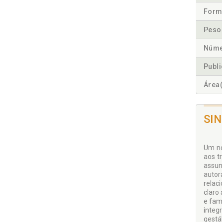
Form
Peso
Núme
Publ
Área(
SI
Um no
aos t
assun
autor
relac
claro
e fam
integ
gestá