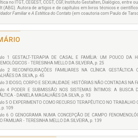
ltica no ITGT, CEGEST, CCGT, CGF, Instituto Gestalten, Dialógico, entre
t (ABG). Autora de artigos e de capítulos em livros técnicos e científico
idador Familiar
e
A Estética do Contato
(em coautoria com Paulo de Tarso
MÁRIO
tulo 1 GESTALT-TERAPIA DE CASAL E FAMÍLIA: UM POUCO DA H
EMOLÓGICOS - TERESINHA MELLO DA SILVEIRA, p. 25
tulo 2 RECONFIGURAÇÕES FAMILIARES NA CLÍNICA GESTÁLTICA
HÃES DA SILVA, p. 45
ulo 3 IDOSO, CORPO E SEXUALIDADE: HISTÓRIAS NÃO CONTADAS NA FAM
tulo 4 PODER E SUBMISSÃO NOS SISTEMAS ÍNTIMOS: A BUSCA
LTICA - DANIELA MAGALHÃES DA SILVA, p. 93
tulo 5 O EXPERIMENTO COMO RECURSO TERAPÊUTICO NO TRABALHO C
 p. 109
tulo 6 O GENOGRAMA NUMA CONCEPÇÃO DE CAMPO FENOMENOLÓG
 FAMILIAR - TERESINHA MELLO DA SILVEIRA, p. 139