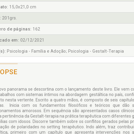
ato:
15,0x21,0 cm
:
201grs.
ro de páginas:
162
icado em:
02/12/2021
s):
Psicologia - Família e Adoção; Psicologia - Gestalt-Terapia
NOPSE
vo panorama se descortina com o lançamento deste livro. Ele vem co
rabalhos com sistemas íntimos na abordagem gestáltica no país, confi
to nesta vertente. Escrito a quatro mãos, é composto de seis capítul
as. Inicia com os fundamentos filosóficos e teóricos que dão 
ionamentos amorosos. Em sequência são apresentados casos clínico
 a pertinência da Gestalt-terapia na prática terapêutica com diferentes
ílias com idosos. Discorre também sobre os conflitos gerados pelas pr
ração de polaridades no setting terapêutico. Indo além, traz cont
ltica, primeiro com um capítulo que apresenta intervenções nos 