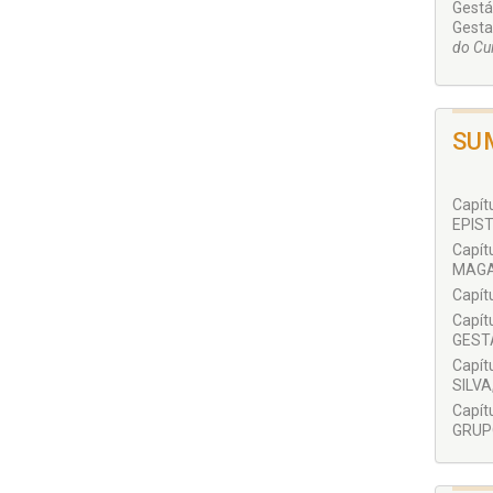
Gestá
Gestal
do Cu
SU
Capí
EPIST
Capí
MAGAL
Capít
Capí
GESTÁ
Capí
SILVA,
Capí
GRUPO