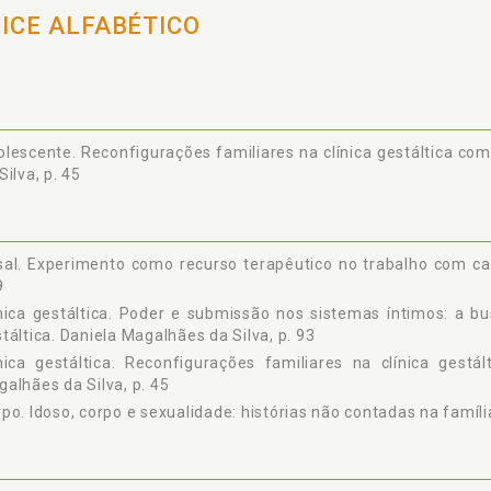
DICE ALFABÉTICO
lescente. Reconfigurações familiares na clínica gestáltica com
Silva, p. 45
al. Experimento como recurso terapêutico no trabalho com casa
9
nica gestáltica. Poder e submissão nos sistemas íntimos: a b
táltica. Daniela Magalhães da Silva, p. 93
nica gestáltica. Reconfigurações familiares na clínica gestá
alhães da Silva, p. 45
po. Idoso, corpo e sexualidade: histórias não contadas na família