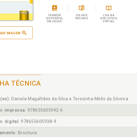
TAMBÉM
FOLHEIE
LEIA NA
DISPONÍVEL
PÁGINAS
BIBLIOTECA
EM EBOOK
VIRTUAL
IAR IMAGEM
CHA TÉCNICA
(es):
Daniela Magalhães da Silva e Teresinha Mello da Silveira
v. impressa:
978655605942-6
v. digital:
978655605938-9
amento:
Brochura