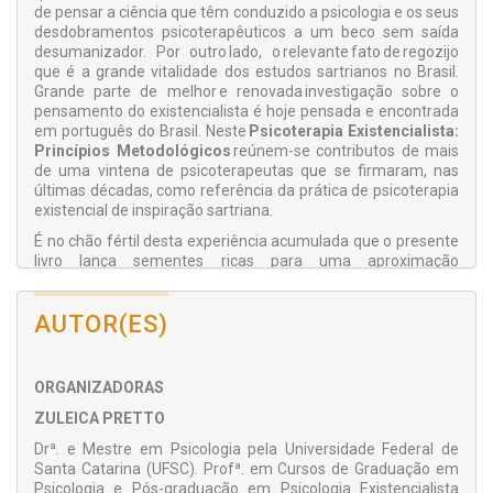
de pensar a ciência que têm conduzido a psicologia e os seus
desdobramentos psicoterapêuticos a um beco sem saída
desumanizador. Por outro lado, o relevante fato de regozijo
que é a grande vitalidade dos estudos sartrianos no Brasil.
Grande parte de melhor e renovada investigação sobre o
pensamento do existencialista é hoje pensada e encontrada
em português do Brasil. Neste
Psicoterapia Existencialista:
Princípios Metodológicos
reúnem-se contributos de mais
de uma vintena de psicoterapeutas que se firmaram, nas
últimas décadas, como referência da prática de psicoterapia
existencial de inspiração sartriana.
É no chão fértil desta experiência acumulada que o presente
livro lança sementes ricas para uma aproximação
metodológica, questão teórica que não se deixa encerrar,
com uma pluralidade de aspectos que são como ângulos de
AUTOR(ES)
luz que ajudam a fazer o caminho da prática. Há métodos
cujo propósito é dispensar hesitações a quem os aplica,
desde que seguidos rigorosamente. O método existencial,
pelo contrário, é uma presença diante da própria questão em
ORGANIZADORAS
que cada situação singular se revela no encontro terapêutico,
ZULEICA PRETTO
marcando a situação que o envolve. As duas partes que
compõem esta obra coletiva refletem esta dialética entre
Drª. e Mestre em Psicologia pela Universidade Federal de
aspetos metodológicos para os quais a filosofia existencial
Santa Catarina (UFSC). Profª. em Cursos de Graduação em
aponta e os desdobramentos clínicos que fazem passagem
Psicologia e Pós-graduação em Psicologia Existencialista