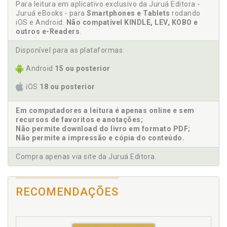
Marisa de São Thiago Rosa
Para leitura em aplicativo exclusivo da Juruá Editora -
Santos/Fabíola Langaro, p. 47
Juruá eBooks - para
Smartphones e Tablets
rodando
Angústia. Vivências de angústia nas tentativas de
Marivania Cristina Bocca
iOS e Android.
Não compatível KINDLE, LEV, KOBO e
suicídio: considerações clínicas à luz da
outros e-Readers
.
Milene Strelow
fenomenologia existencial de Jean-Paul Sartre.
Miriam Haertel
Georges Daniel Janja Bloc Boris/Carlos Ming-Wau, p.
Disponível para as plataformas:
187
Paulo Roberto Francisco
Android
15 ou posterior
Aspectos metodológicos da psicoterapia
Sérgio Roberto Monteiro Dias
existencialista, p. 25
iOS
18 ou posterior
Sylvia Mara Pires de Freitas
Atitude empática: a abertura necessária para a
compreensão da constituição do sujeito. Beatriz
Zuleica Pretto
Em computadores a leitura é apenas online e sem
Dutra Rosa/Sylvia Mara Pires de Freitas, p. 133
recursos de favoritos e anotações;
Não permite download do livro em formato PDF;
B
Não permite a impressão e cópia do conteúdo.
Beatriz Dutra Rosa. Atitude empática: a abertura
Compra apenas via site da Juruá Editora.
necessária para a compreensão da constituição do
sujeito. Beatriz Dutra Rosa/Sylvia Mara Pires de
Freitas, p. 133
RECOMENDAÇÕES
C
Carlos Ming-Wau. Vivências de angústia nas