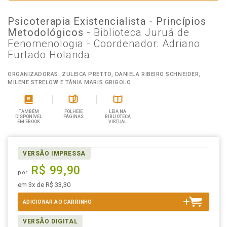
Psicoterapia Existencialista - Princípios
Metodológicos
- Biblioteca Juruá de
Fenomenologia - Coordenador: Adriano
Furtado Holanda
ORGANIZADORAS: ZULEICA PRETTO, DANIELA RIBEIRO SCHNEIDER,
MILENE STRELOW E TÂNIA MARIS GRIGOLO
TAMBÉM
FOLHEIE
LEIA NA
DISPONÍVEL
PÁGINAS
BIBLIOTECA
EM EBOOK
VIRTUAL
VERSÃO IMPRESSA
R$ 99,90
por
em 3x de R$ 33,30
ADICIONAR AO CARRINHO
VERSÃO DIGITAL