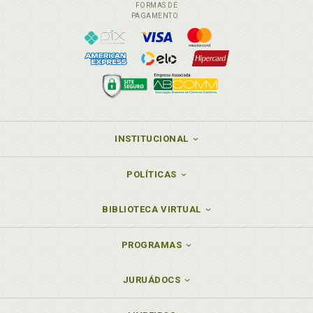
FORMAS DE
M
PAGAMENTO
Marisa de São Thiago Rosa. Delineamento
metodológico para uma terapêutica existencialista.
Marisa de São Thiago Rosa/Milene Strelow/Miriam
Haertel/Paulo Roberto Francisco, p. 27
Marivania Cristina Bocca. Psicoterapia on-line:
enquadramento situacional-relacional e temporal
como metodologia de telessaúde na clínica
INSTITUCIONAL
existencialista contemporânea. Daniel Marcio
Pereira Melo/Marivania Cristina Bocca, p. 117
Método clínico. Uma proposta de método clínico
POLÍTICAS
baseado em Jean-Paul Sartre. Eliane Regina Ternes
Torres/Andrea Hellena dos Santos/Fabíola Langaro,
BIBLIOTECA VIRTUAL
p. 47
Método. Sartre e a clínica psicológica: uma questão
PROGRAMAS
de método? Carolina Freire de Araújo Dhein, p. 87
Metodologia. Aspectos metodológicos da
psicoterapia existencialista, p. 25
JURUÁDOCS
Metodologia. Delineamento metodológico para uma
terapêutica existencialista. Marisa de São Thiago