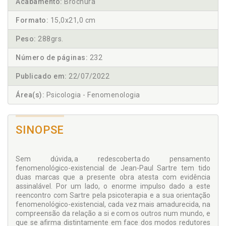
Acabamento:
Brochura
Formato:
15,0x21,0 cm
Peso:
288grs.
Número de páginas:
232
Publicado em:
22/07/2022
Área(s):
Psicologia - Fenomenologia
SINOPSE
Sem dúvida, a redescoberta do pensamento
fenomenológico-existencial de Jean-Paul Sartre tem tido
duas marcas que a presente obra atesta com evidência
assinalável. Por um lado, o enorme impulso dado a este
reencontro com Sartre pela psicoterapia e a sua orientação
fenomenológico-existencial, cada vez mais amadurecida, na
compreensão da relação a si e com os outros num mundo, e
que se afirma distintamente em face dos modos redutores