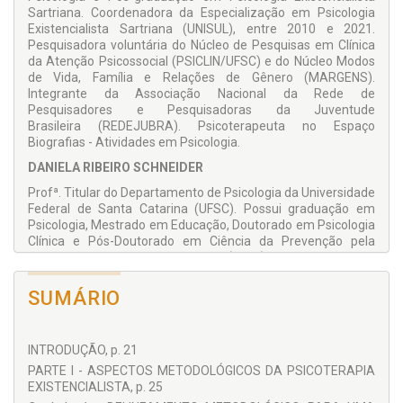
para a prática de um mundo humano de relações concretas
Sartriana. Coordenadora da Especialização em Psicologia
e sentido existencial.
Existencialista Sartriana (UNISUL), entre 2010 e 2021.
Pesquisadora voluntária do Núcleo de Pesquisas em Clínica
Esta é uma obra que assinala uma comunidade de
da Atenção Psicossocial (PSICLIN/UFSC) e do Núcleo Modos
psicoterapeutas existencialistas, de prática clínica
de Vida, Família e Relações de Gênero (MARGENS).
cientificamente sólida, e que deve tornar-se referência
Integrante da Associação Nacional da Rede de
convidativa para profissionais e público em geral.
Pesquisadores e Pesquisadoras da Juventude
Profº André Barata
Brasileira (REDEJUBRA). Psicoterapeuta no Espaço
Biografias - Atividades em Psicologia.
Universidade Beira Rio, Portugal
DANIELA RIBEIRO SCHNEIDER
Profª. Titular do Departamento de Psicologia da Universidade
Federal de Santa Catarina (UFSC). Possui graduação em
Psicologia, Mestrado em Educação, Doutorado em Psicologia
Clínica e Pós-Doutorado em Ciência da Prevenção pela
Universitat de València – España (2012) e na University of
Miami – USA (2019). Seus trabalhos se desenvolvem
principalmente com ênfase em Tratamento e Prevenção
SUMÁRIO
Psicológica, voltando-se para estudos dos problemas
relacionados ao uso de álcool e outras drogas, avaliação de
sistemas e programas de prevenção e
INTRODUÇÃO, p. 21
promoção da saúde, e Rede de Atenção Psicossocial. É
PARTE I - ASPECTOS METODOLÓGICOS DA PSICOTERAPIA
especialista na obra do filósofo Jean-Paul Sartre, com várias
EXISTENCIALISTA, p. 25
publicações sobre psicologia e clínica existencialista.