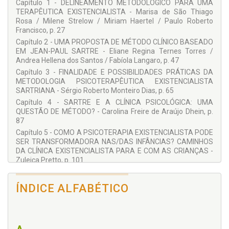
Capítulo 1 - DELINEAMENTO METODOLÓGICO PARA UMA
Coordenadora do Grupo de Pesquisa do CNPQ “Clínica da
TERAPÊUTICA EXISTENCIALISTA - Marisa de São Thiago
Atenção Psicossocial e Uso de Álcool e Outras Drogas”.
Rosa / Milene Strelow / Miriam Haertel / Paulo Roberto
Coordenadora do PSICLIN/UFSC.
Francisco, p. 27
MILENE STRELOW
Capítulo 2 - UMA PROPOSTA DE MÉTODO CLÍNICO BASEADO
EM JEAN-PAUL SARTRE - Eliane Regina Ternes Torres /
Professora do Curso de Psicologia da Faculdade UniSociesc
Andrea Hellena dos Santos / Fabíola Langaro, p. 47
de Jaraguá do Sul - SC. Psicoterapeuta clínica existencialista.
Orientadora em Metodologia da Psicoterapia NEXIS
Capítulo 3 - FINALIDADE E POSSIBILIDADES PRÁTICAS DA
Blumenau-SC. Psicóloga formada pela Universidade
METODOLOGIA PSICOTERAPÊUTICA EXISTENCIALISTA
Regional de Blumenau (2001), formação em Psicologia
SARTRIANA - Sérgio Roberto Monteiro Dias, p. 65
Clínica Existencialista junto ao Núcleo Castor – NUCA (2000-
Capítulo 4 - SARTRE E A CLÍNICA PSICOLÓGICA: UMA
2004), Mestre em Psicologia pela Universidade Federal de
QUESTÃO DE MÉTODO? - Carolina Freire de Araújo Dhein, p.
Santa Catarina (2016), Doutoranda em Psicologia na UFSC.
87
Integrante do Núcleo de Pesquisas em Clínica da Atenção
Capítulo 5 - COMO A PSICOTERAPIA EXISTENCIALISTA PODE
Psicossocial (PSICLIN/UFSC).
SER TRANSFORMADORA NAS/DAS INFÂNCIAS? CAMINHOS
TÂNIA MARIS GRIGOLO
DA CLÍNICA EXISTENCIALISTA PARA E COM AS CRIANÇAS -
Zuleica Pretto, p. 101
Doutora em Psicologia Clínica e Cultura pela Universidade de
Capítulo 6 - PSICOTERAPIA ON-LINE: ENQUADRAMENTO
Brasília (UnB), Mestre em Sociologia Política (UFSC) na área
SITUACIONAL-RELACIONAL E TEMPORAL COMO
Saúde e Sociedade, e Especialista em Saúde Mental Coletiva
ÍNDICE ALFABÉTICO
METODOLOGIA DE TELESSAÚDE NA CLÍNICA
(UFSM). Atua como Psicóloga Clínica em saúde mental e
EXISTENCIALISTA CONTEMPORÂNEA - Daniel Marcio Pereira
junto às equipes multiprofissionais de apoio à Saúde da
Melo / Marivania Cristina Bocca, p. 117
Família da Secretaria Municipal de Saúde de Florianópolis
(SC).
Capítulo 7 - ATITUDE EMPÁTICA: A ABERTURA NECESSÁRIA