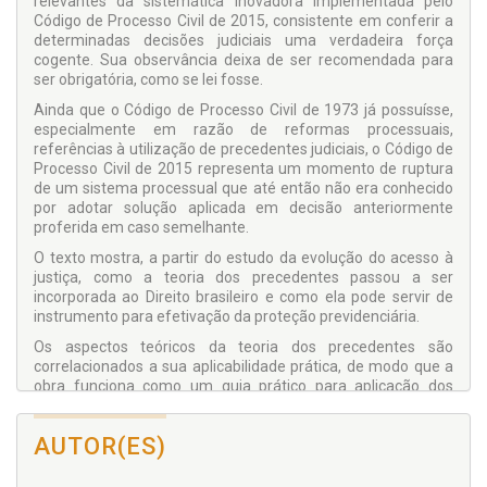
relevantes da sistemática inovadora implementada pelo
Código de Processo Civil de 2015, consistente em conferir a
determinadas decisões judiciais uma verdadeira força
cogente. Sua observância deixa de ser recomendada para
ser obrigatória, como se lei fosse.
Ainda que o Código de Processo Civil de 1973 já possuísse,
especialmente em razão de reformas processuais,
referências à utilização de precedentes judiciais, o Código de
Processo Civil de 2015 representa um momento de ruptura
de um sistema processual que até então não era conhecido
por adotar solução aplicada em decisão anteriormente
proferida em caso semelhante.
O texto mostra, a partir do estudo da evolução do acesso à
justiça, como a teoria dos precedentes passou a ser
incorporada ao Direito brasileiro e como ela pode servir de
instrumento para efetivação da proteção previdenciária.
Os aspectos teóricos da teoria dos precedentes são
correlacionados a sua aplicabilidade prática, de modo que a
obra funciona como um guia prático para aplicação dos
precedentes, notadamente em âmbito previdenciário.
A obra convida os profissionais do Direito Previdenciário a
AUTOR(ES)
refletir sobre a necessidade de conhecer e dominar as
técnicas de aplicação de precedentes não só para utilizá-las