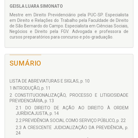
nos processos judiciais em que atuam, mas também para
GEISLA LUARA SIMONATO
contribuir para o aprimoramento da proteção social
previdenciária.
Mestre em Direito Previdenciário pela PUC-SP. Especialista
em Direito e Relações do Trabalho pela Faculdade de Direito
de São Bernardo do Campo. Especialista em Ciências Sociais,
Negócios e Direito pela FGV. Advogada e professora de
cursos preparatórios para concurso e pós-graduação.
SUMÁRIO
LISTA DE ABREVIATURAS E SIGLAS, p. 10
1 INTRODUÇÃO, p. 11
2 CONSTITUCIONALIZAÇÃO, PROCESSO E LITIGIOSIDADE
PREVIDENCIÁRIA, p. 13
2.1 DO DIREITO DE AÇÃO AO DIREITO À ORDEM
JURÍDICAJUSTA, p. 14
2.2 PREVIDÊNCIA SOCIAL COMO SERVIÇO PÚBLICO, p. 22
2.3 A CRESCENTE JUDICIALIZAÇÃO DA PREVIDÊNCIA, p.
24