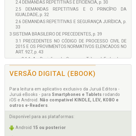
2.4 DEMANDAS REPETITIVAS E EFICIÊNCIA, p. 30
2.5 DEMANDAS REPETITIVAS E O PRINCÍPIO DA
IGUALDADE, p. 32
2.6 DEMANDAS REPETITIVAS E SEGURANÇA JURÍDICA, p.
33
3 SISTEMA BRASILEIRO DE PRECEDENTES, p. 39
3.1 PRECEDENTES NO CÓDIGO DE PROCESSO CIVIL DE
2015 E OS PROVIMENTOS NORMATIVOS ELENCADOS NO
ART. 927, p. 43
3.1.1 As Decisões do Supremo Tribunal Federal em
Controle Concentrado de Constitucionalidade, p. 46
3.1.1.1 Ação direta de inconstitucionalidade, p. 47
VERSÃO DIGITAL (EBOOK)
3.1.1.2 Ação declaratória de constitucionalidade, p.
48
Para leitura em aplicativo exclusivo da Juruá Editora -
3.1.1.3 Arguição de descumprimento de preceito
Juruá eBooks - para
Smartphones e Tablets
rodando
fundamental, p. 48
iOS e Android.
Não compatível KINDLE, LEV, KOBO e
3.1.1.4 Ação direta de inconstitucionalidade por
outros e-Readers
.
omissão, p. 49
3.1.2 Os Enunciados de Súmula Vinculante, p. 49
Disponível para as plataformas:
3.1.3 Acórdãos em Incidente de Assunção de
Android
15 ou posterior
Competência, p. 50
3.1.4 Enunciados das Súmulas do Supremo Tribunal