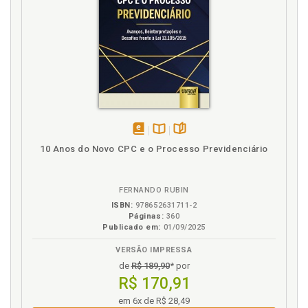
disponível
Disponível
páginas
10 Anos do Novo CPC e o Processo Previdenciário
em
na
eBook
B.V.
FERNANDO RUBIN
ISBN:
978652631711-2
Páginas:
360
Publicado em:
01/09/2025
VERSÃO IMPRESSA
de
R$ 189,90
* por
R$ 170,91
em 6x de R$ 28,49