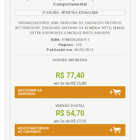
em
na
Luto. Pais enlutados, p. 69
Comportamental
eBook
B.V.
Luto. Trabalho de luto, p. 43
2ª EDIÇÃO - REVISTA E ATUALIZADA
ORGANIZADORES: ANA CAROLINA DE CARVALHO PACHECO
M
BITTENCOURT, ESEQUIAS CAETANO DE ALMEIDA NETO, MARIA
ESTER RODRIGUES E NATALIE BRITO ARARIPE
Mães enlutadas, p. 11
ISBN:
978853625039-7
Metapsicologia. Construindo uma metapsicologia do
Páginas:
120
Publicado em:
06/03/2015
luto, p. 37
Morte. Os tabus da morte, p. 15
VERSÃO IMPRESSA
O
R$ 77,40
em 3x de R$ 25,80
O caso Dora, p. 49
ADICIONAR AO
O homem dos lobos, p. 61
CARRINHO
O homem dos ratos, p. 57
VERSÃO DIGITAL
O pequeno Hans, p. 52
R$ 54,70
O que o sofrimento dos pais nos ensina?, p. 112
em 2x de R$ 27,35
Os tabus da morte, p. 15
ADICIONAR EBOOK
AO CARRINHO
P