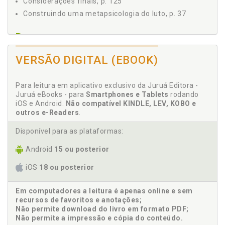
Considerações finais, p. 125
Construindo uma metapsicologia do luto, p. 37
D
De que sofrem os pais enlutados?, p. 101
VERSÃO DIGITAL (EBOOK)
Dom Pedro, p. 93
Dora. O caso Dora, p. 49
Para leitura em aplicativo exclusivo da Juruá Editora -
Juruá eBooks - para
Smartphones e Tablets
rodando
E
iOS e Android.
Não compatível KINDLE, LEV, KOBO e
outros e-Readers
.
Ésquilo, p. 75
Disponível para as plataformas:
F
Android
15 ou posterior
Freud. Investigando os pais em Freud, p. 49
iOS
18 ou posterior
G
Em computadores a leitura é apenas online e sem
recursos de favoritos e anotações;
Germano, p. 69
Não permite download do livro em formato PDF;
Não permite a impressão e cópia do conteúdo.