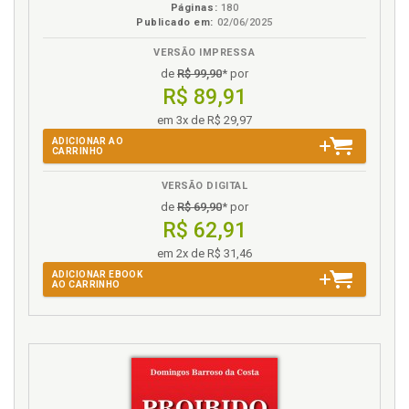
101
Páginas:
180
Publicado em:
02/06/2025
Sofrimento. O que o sofrimento dos pais nos
ensina?, p. 112
VERSÃO IMPRESSA
de
R$ 99,90
* por
T
R$ 89,91
em 3x de R$ 29,97
Tabus da morte, p. 15
ADICIONAR AO
Trabalho de luto, p. 43
CARRINHO
U
VERSÃO DIGITAL
de
R$ 69,90
* por
Uma pesquisa possível, p. 28
R$ 62,91
em 2x de R$ 31,46
V
ADICIONAR EBOOK
AO CARRINHO
Vicissitudes do luto paterno, p. 101