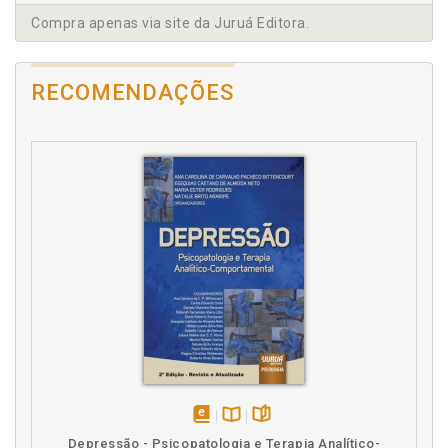
H
Compra apenas via site da Juruá Editora.
Hans. O pequeno Hans, p. 52
Homem dos lobos, p. 61
RECOMENDAÇÕES
Homem dos ratos, p. 57
I
Introdução, p. 11
Investigando os pais em Freud, p. 49
J
Jovem. A jovem, p. 65
L
Luto paterno. As vicissitudes do luto paterno, p. 101
Luto. Construindo uma metapsicologia do luto, p. 37
Luto. De que sofrem os pais enlutados?, p. 101
disponível
Disponível
páginas
Luto. Mães enlutadas, p. 11
Depressão - Psicopatologia e Terapia Analítico-