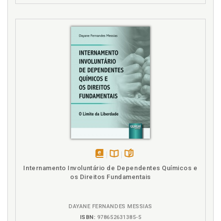
Pais enlutados, p. 69
Pais enlutados. De que sofrem os pais enlutados?, p.
101
Pais. O que o sofrimento dos pais nos ensina?, p.
112
Paternidade em formação, p. 23
Paternidade. Investigando os pais em Freud, p. 49
Pequeno Hans, p. 52
Perda. A psicodinâmica da perda, p. 37
Pesquisa. Uma pesquisa possível, p. 28
Psicodinâmica da perda, p. 37
R
disponível
Disponível
páginas
Internamento Involuntário de Dependentes Químicos e
em
na
Referências, p. 133
os Direitos Fundamentais
eBook
B.V.
S
DAYANE FERNANDES MESSIAS
Sofrimento. De que sofrem os pais enlutados?, p.
ISBN:
978652631385-5