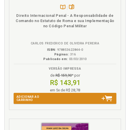
Listas de siglas, p. 17
Disponível
páginas
M
Direito Internacional Penal - A Responsabilidade de
na
Comando no Estatuto de Roma e sua Implementação
Ministério Público. Compliance e o Estado do Paraná
B.V.
no Código Penal Militar
e Ministério Público da União e Militar, p. 73
N
CARLOS FREDERICO DE OLIVEIRA PEREIRA
ISBN:
978853622844-0
Norma. Exército brasileiro: submissão às normas e
Páginas:
316
Publicado em:
03/03/2010
legislações vigentes, p. 92
VERSÃO IMPRESSA
O
de
R$ 159,90
* por
R$ 143,91
OEA. Certificação OEA, p. 55
em 5x de R$ 28,78
OMC. Organização mundial do comércio, p. 50
ADICIONAR AO
Organização mundial do comércio, p. 50
CARRINHO
P
PNDH. Programa Nacional de Direitos Humanos -
PNDH e Diretrizes Nacionais sobre Empresas e