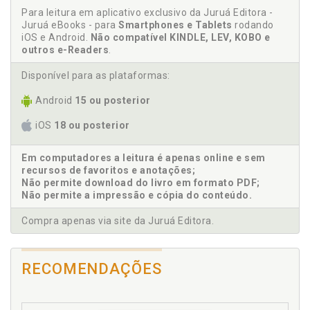
Presentes no Exército Brasileiro, p. 95
corporativa no contexto internacional, p. 59
Para leitura em aplicativo exclusivo da Juruá Editora -
6 CONSIDERAÇÕES FINAIS, p. 99
Juruá eBooks - para
Smartphones e Tablets
rodando
REFERÊNCIAS, p. 101
iOS e Android.
Não compatível KINDLE, LEV, KOBO e
C
outros e-Readers
.
Certificação OEA, p. 55
Disponível para as plataformas:
Comércio internacional, p. 48
Android
15 ou posterior
Comércio internacional. Compliance na regulação do
comércio internacional, p. 52
iOS
18 ou posterior
Compliance como mecanismo de prevenção na
administração pública, p. 70
Em computadores a leitura é apenas online e sem
Compliance e o Estado do Paraná e Ministério
recursos de favoritos e anotações;
Público da União e Militar, p. 73
Não permite download do livro em formato PDF;
Não permite a impressão e cópia do conteúdo.
Compliance e o exército brasileiro, p. 81
Compliance na administração pública, p. 71
Compra apenas via site da Juruá Editora.
Compliance na administração pública brasileira, p.
63
Compliance na regulação do comércio internacional,
RECOMENDAÇÕES
p. 52
Compliance no setor empresarial, p. 21
Compliance. Aplicabilidade e vantagens do