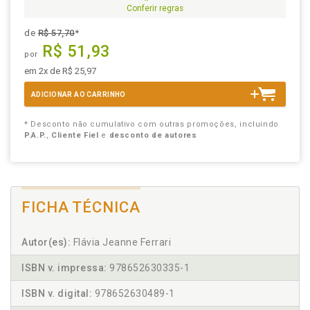
Conferir regras
de
R$ 57,70
*
R$ 51,93
por
em 2x de R$ 25,97
ADICIONAR AO CARRINHO
* Desconto não cumulativo com outras promoções, incluindo
P.A.P.
,
Cliente Fiel
e
desconto de autores
FICHA TÉCNICA
Autor(es):
Flávia Jeanne Ferrari
ISBN v. impressa:
978652630335-1
ISBN v. digital:
978652630489-1