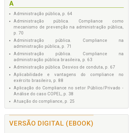
A
4 O COMPLIANCE NA ADMINISTRAÇÃO PÚBLICA
BRASILEIRA, p. 63
Administração pública, p. 64
4.1 A ADMINISTRAÇÃO PÚBLICA, p. 64
Administração pública. Compliance como
4.2 DESVIOS DE CONDUTA NA ADMINISTRAÇÃO PÚBLICA,
mecanismo de prevenção na administração pública,
p. 67
p. 70
4.3 LEGISLAÇÃO E MECANISMOS ANTICORRUPÇÃO, p. 68
Administração pública. Compliance na
4.4 O COMPLIANCE COMO MECANISMO DE PREVENÇÃO
administração pública, p. 71
NA ADMINISTRAÇÃO PÚBLICA, p. 70
4.4.1 Compliance na Administração Pública, p. 71
Administração pública. Compliance na
administração pública brasileira, p. 63
4.4.2 O Compliance e o Estado do Paraná e Ministério
Público da União e Militar, p. 73
Administração pública. Desvios de conduta, p. 67
5 COMPLIANCE E O EXÉRCITO BRASILEIRO, p. 81
Aplicabilidade e vantagens do compliance no
5.1 O EXÉRCITO BRASILEIRO: PRINCÍPIOS DE ÉTICA E
exército brasileiro, p. 88
CONDUTA, p. 81
Aplicação do Compliance no setor Público/Privado -
5.2 PRÁTICAS DE COMPLIANCE NO EXÉRCITO
Análise do caso COPEL, p. 38
BRASILEIRO, p. 85
Atuação do compliance, p. 25
5.3 APLICABILIDADE E VANTAGENS DO COMPLIANCE NO
EXÉRCITO BRASILEIRO, p. 88
B
5.3.1 O Exército Brasileiro: Submissão às Normas e
Legislações Vigentes, p. 92
VERSÃO DIGITAL (EBOOK)
Boas práticas. Importância dos programas de
5.3.2 Práticas de Controle Interno e Gestão de Riscos já
compliance e boas práticas de governança