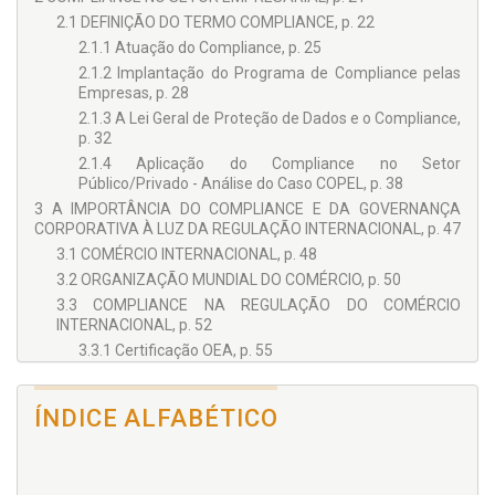
2.1 DEFINIÇÃO DO TERMO COMPLIANCE, p. 22
2.1.1 Atuação do Compliance, p. 25
2.1.2 Implantação do Programa de Compliance pelas
Empresas, p. 28
2.1.3 A Lei Geral de Proteção de Dados e o Compliance,
p. 32
2.1.4 Aplicação do Compliance no Setor
Público/Privado - Análise do Caso COPEL, p. 38
3 A IMPORTÂNCIA DO COMPLIANCE E DA GOVERNANÇA
CORPORATIVA À LUZ DA REGULAÇÃO INTERNACIONAL, p. 47
3.1 COMÉRCIO INTERNACIONAL, p. 48
3.2 ORGANIZAÇÃO MUNDIAL DO COMÉRCIO, p. 50
3.3 COMPLIANCE NA REGULAÇÃO DO COMÉRCIO
INTERNACIONAL, p. 52
3.3.1 Certificação OEA, p. 55
3.3.2 Programa Nacional de Direitos Humanos - PNDH e
Diretrizes Nacionais sobre Empresas e Direitos
ÍNDICE ALFABÉTICO
Humanos - DNEDH, p. 57
3.3.3 A Importância dos Programas de Compliance e
Boas Práticas de Governança Corporativa no Contexto
Internacional, p. 59