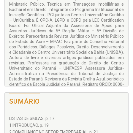
Ministério Público. Técnica em Transações Imobiliárias e
Bacharel em Direito. Integrante do Programa Institucional de
Iniciação Científica - PCI junto ao Centro Universitário Curitiba
– UniCuritiba. É CPC-A, LGPD e CCPD pela LEC Certification
Board. Foi Oficial Adjunta da Assessoria de Apoio para
Assuntos Jurídicos da 5ª Região Militar – 5ª Divisão de
Exército. Parecerista da Revista Jurídica do Ministério Público
do Estado do Acre – MPAC. Faz parte do Conselho Editorial
dos Periódicos: Diálogos Possíveis; Direito, Desenvolvimento
e Cidadania do Centro Universitário Social da Bahia (UNISBA).
Autora de livro e diversos artigos jurídicos publicados em
revistas. Professora na graduação de Direito do Centro
Universitário do Paraná – UNIFAESP. Assessora Jurídica-
Administrativa na Presidência do Tribunal de Justiça do
Estado do Paraná. Revisora da Revista Gralha Azul, periódico
científico da Escola Judicial do Paraná. Registro ORCID: 0000-
0002-3990-7633.
http://lattes.cnpq.br/1064406440921045
SUMÁRIO
LISTAS DE SIGLAS, p. 17
1 INTRODUÇÃO, p. 19
2 COMPLIANCE NO SETOR EMPRESARIAL, p. 21