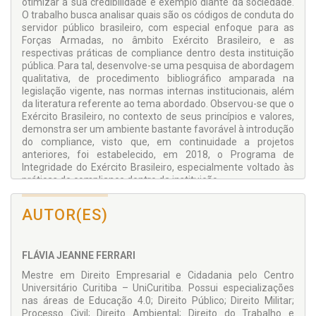
otimizar a sua credibilidade e exemplo diante da sociedade.
O trabalho busca analisar quais são os códigos de conduta do
servidor público brasileiro, com especial enfoque para as
Forças Armadas, no âmbito Exército Brasileiro, e as
respectivas práticas de compliance dentro desta instituição
pública. Para tal, desenvolve-se uma pesquisa de abordagem
qualitativa, de procedimento bibliográfico amparada na
legislação vigente, nas normas internas institucionais, além
da literatura referente ao tema abordado. Observou-se que o
Exército Brasileiro, no contexto de seus princípios e valores,
demonstra ser um ambiente bastante favorável à introdução
do compliance, visto que, em continuidade a projetos
anteriores, foi estabelecido, em 2018, o Programa de
Integridade do Exército Brasileiro, especialmente voltado às
práticas de compliance dentro da instituição.
AUTOR(ES)
FLÁVIA JEANNE FERRARI
Mestre em Direito Empresarial e Cidadania pelo Centro
Universitário Curitiba – UniCuritiba. Possui especializações
nas áreas de Educação 4.0; Direito Público; Direito Militar;
Processo Civil; Direito Ambiental; Direito do Trabalho e