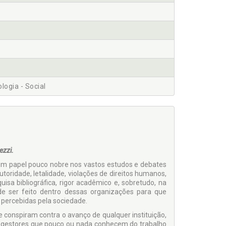
logia - Social
ezzi.
 um papel pouco nobre nos vastos estudos e debates
oridade, letalidade, violações de direitos humanos,
isa bibliográfica, rigor acadêmico e, sobretudo, na
ode ser feito dentro dessas organizações para que
percebidas pela sociedade.
ue conspiram contra o avanço de qualquer instituição,
, gestores que pouco ou nada conhecem do trabalho