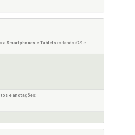
 POLICIAL, p. 85
para
Smartphones e Tablets
rodando iOS e
97
itos e anotações;