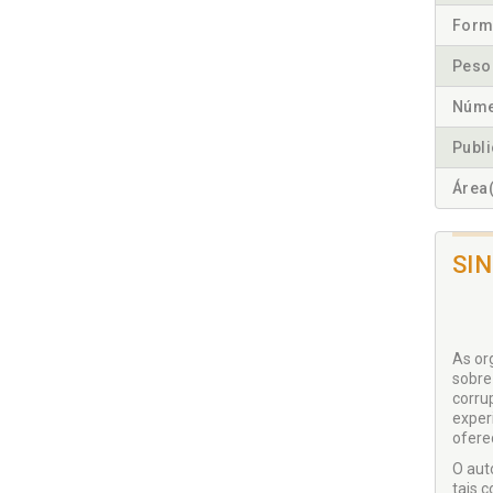
Form
Peso
Núme
Publ
Área(
SI
As or
sobre
corru
exper
ofere
O aut
tais 