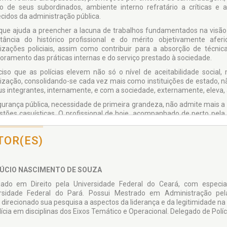
co de seus subordinados, ambiente interno refratário a críticas e 
cidos da administração pública.
que ajuda a preencher a lacuna de trabalhos fundamentados na visão do 
tância do histórico profissional e do mérito objetivamente af
izações policiais, assim como contribuir para a absorção de técni
oramento das práticas internas e do serviço prestado à sociedade.
ciso que as polícias elevem não só o nível de aceitabilidade social,
ização, consolidando-se cada vez mais como instituições de estado, n
us integrantes, internamente, e com a sociedade, externamente, eleva, 
gurança pública, necessidade de primeira grandeza, não admite mais 
stões casuísticas. O profissional de hoje, acompanhado de perto pel
egitimidade e por adequadas condições de trabalho.”
TOR(ES)
LÚCIO NASCIMENTO DE SOUZA
ado em Direito pela Universidade Federal do Ceará, com especi
rsidade Federal do Pará. Possui Mestrado em Administração pela
 direcionado sua pesquisa a aspectos da liderança e da legitimidade na 
lícia em disciplinas dos Eixos Temático e Operacional. Delegado de Polí