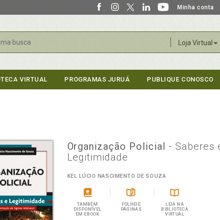
Minha conta
r
Loja Virtual
OTECA VIRTUAL
PROGRAMAS JURUÁ
PUBLIQUE CONOSCO
Organização Policial
- Saberes 
Legitimidade
KEL LÚCIO NASCIMENTO DE SOUZA
TAMBÉM
FOLHEIE
LEIA NA
DISPONÍVEL
PÁGINAS
BIBLIOTECA
EM EBOOK
VIRTUAL