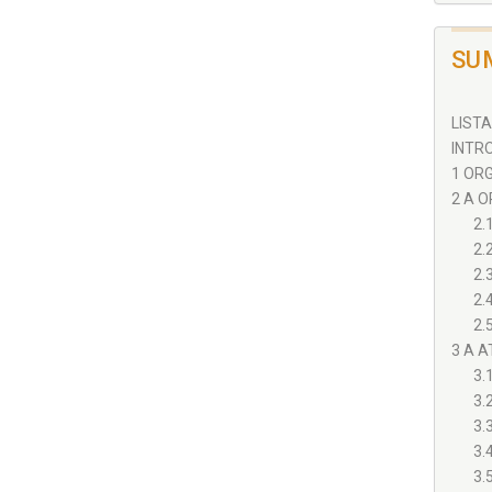
SU
LISTA
INTRO
1 ORG
2 A O
2.
2.
2.
2.
2.
3 A A
3.
3.
3.
3.
3.