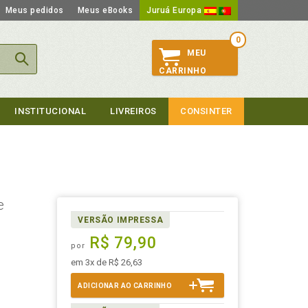
Meus pedidos
Meus eBooks
Juruá Europa
0
MEU
CARRINHO
INSTITUCIONAL
LIVREIROS
CONSINTER
e
VERSÃO IMPRESSA
R$ 79,90
por
em 3x de R$ 26,63
ADICIONAR AO CARRINHO