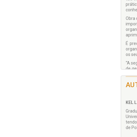
práti
conhe
Obra 
impor
organ
aprim
É pre
organ
os se
“A se
de ge
por l
AU
KEL 
Gradu
Unive
tendo
de Po