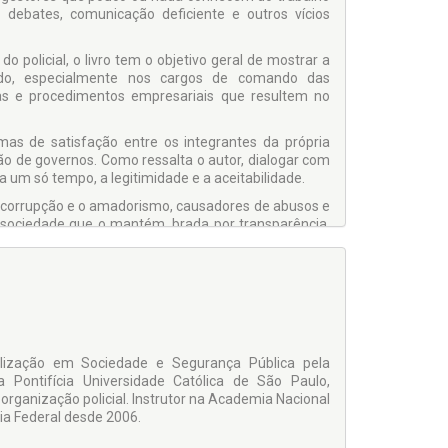
a debates, comunicação deficiente e outros vícios
policial, o livro tem o objetivo geral de mostrar a
erido, especialmente nos cargos de comando das
cas e procedimentos empresariais que resultem no
 mas de satisfação entre os integrantes da própria
ão de governos. Como ressalta o autor, dialogar com
a um só tempo, a legitimidade e a aceitabilidade.
a corrupção e o amadorismo, causadores de abusos e
a sociedade que o mantém, brada por transparência,
alização em Sociedade e Segurança Pública pela
 Pontifícia Universidade Católica de São Paulo,
organização policial. Instrutor na Academia Nacional
cia Federal desde 2006.