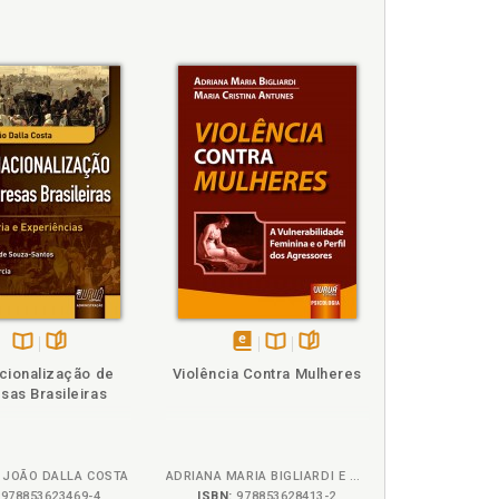
Disponível
páginas
disponível
Disponível
páginas
acionalização de
Violência Contra Mulheres
na
em
na
sas Brasileiras
B.V.
eBook
B.V.
JOÃO DALLA COSTA
ADRIANA MARIA BIGLIARDI E MARIA CRISTINA ANTUNES
978853623469-4
ISBN:
978853628413-2