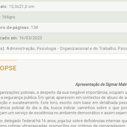
ato:
15,0x21,0 cm
:
166grs.
ro de páginas:
134
icado em:
16/03/2023
s):
Administração; Psicologia - Organizacional e do Trabalho; Psico
NOPSE
Apresentação de Sigmar Malv
ganizações policiais, a despeito da sua inegável importância, ocupam
 a segurança pública. Em geral, aparecem em contextos de abuso de aut
pção e sucateamento. Este livro, escrito com base em detalhada pesqu
iência policial do dia a dia, busca indicar caminhos sobre o que p
çam um serviço de excelência no ambiente democrático e assim sejam 
or, delegado federal há 16 anos, joga luz sobre deficiências internas q
como rotinas ultrapassadas, promoções por critérios de camaradagem