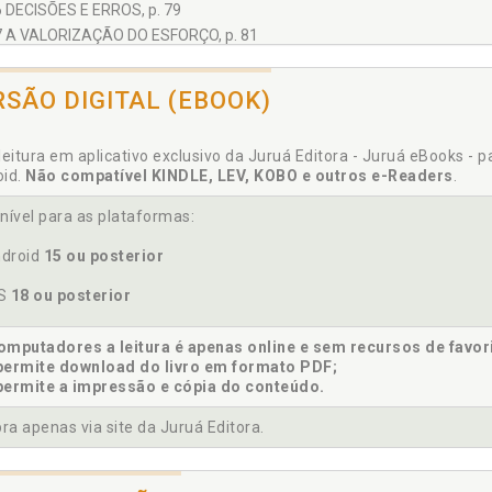
6 DECISÕES E ERROS, p. 79
7 A VALORIZAÇÃO DO ESFORÇO, p. 81
UNICAÇÃO E CONFLITOS NAS ORGANIZAÇÕES POLICIAIS, p. 85
1 DISCUSSÃO PRELIMINAR: A COMUNICAÇÃO E A OPÇÃO PELA ATIVIDADE
RSÃO DIGITAL (EBOOK)
2 APONTAMENTOS SOBRE COMUNICAÇÃO ORGANIZACIONAL, p. 87
3 COMUNICAÇÃO E CULTURA ORGANIZACIONAL, p. 91
leitura em aplicativo exclusivo da Juruá Editora - Juruá eBooks - 
4 COMUNICAÇÃO, TENSÕES E CONFLITOS ORGANIZACIONAIS, p. 93
oid.
Não compatível KINDLE, LEV, KOBO e outros e-Readers
.
5 PERSPECTIVAS À COMUNICAÇÃO NAS ORGANIZAÇÕES POLICIAIS, p. 
INÂMICA DAS RELAÇÕES NAS ORGANIZAÇÕES POLICIAIS, p. 101
nível para as plataformas:
1 CONHECENDO AS ESTRUTURAS, p. 101
droid
15 ou posterior
2 CONHECENDO OS INDIVÍDUOS, p. 103
3 CONHECENDO OS CONFLITOS, p. 107
OS
18 ou posterior
4 CONHECENDO ALGUMAS SOLUÇÕES, p. 109
5.4.1 A Otimização dos Meios Disponíveis, p. 109
mputadores a leitura é apenas online e sem recursos de favor
5.4.2 O Trabalho em Equipe, p. 110
permite download do livro em formato PDF;
permite a impressão e cópia do conteúdo.
5.4.3 A Liderança Compartilhada, p. 111
5.4.4 A Capacitação e Avaliação Contínuas, p. 111
a apenas via site da Juruá Editora.
5.4.5 Atribuições e Níveis de Responsabilidade, p. 112
5.4.6 A Tomada de Decisão em Cenários Complexos, p. 113
5.4.7 A Carreira Única, p. 114