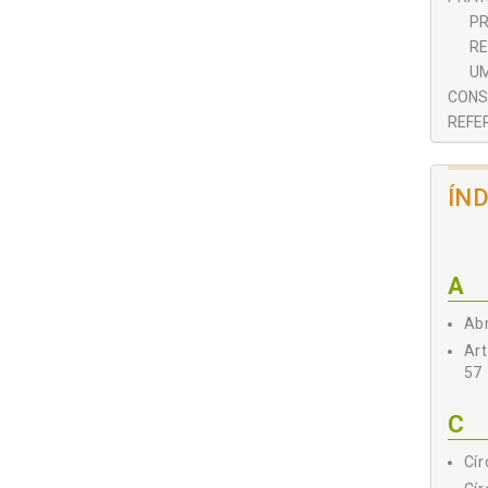
PR
RE
UM
CONS
REFER
ÍN
A
Abr
Art
57
C
Cír