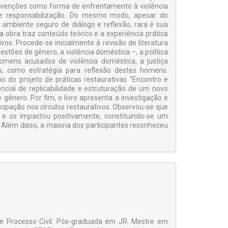
tervenções como forma de enfrentamento à violência
 e responsabilização. Do mesmo modo, apesar do
 ambiente seguro de diálogo e reflexão, rara é sua
 obra traz conteúdo teórico e a experiência prática
os. Procede-se inicialmente à revisão de literatura
estões de gênero, a violência doméstica –, a política
mens acusados de violência doméstica, a justiça
os, como estratégia para reflexão destes homens.
 do projeto de práticas restaurativas “Encontro e
cial de replicabilidade e estruturação de um novo
gênero. Por fim, o livro apresenta a investigação e
cipação nos círculos restaurativos. Observou-se que
o e os impactou positivamente, constituindo-se um
 Além disso, a maioria dos participantes reconheceu
l e Processo Civil. Pós-graduada em JR. Mestre em