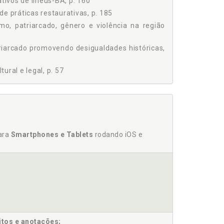
tivos de Ilhéus-BA, p. 160
e práticas restaurativas, p. 185
mo, patriarcado, gênero e violência na região
atriarcado promovendo desigualdades históricas,
ural e legal, p. 57
promovendo desigualdades históricas, p. 41
para
Smartphones e Tablets
rodando iOS e
ões, regulações, serviços e políticas de
itos e anotações;