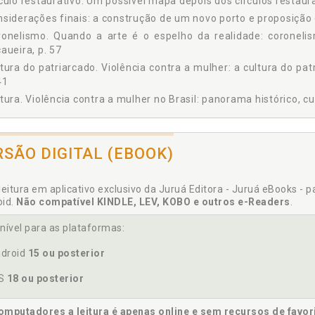
culo restaurativo. Um possível mapa depois dos círculos restaura
siderações finais: a construção de um novo porto e proposição d
onelismo. Quando a arte é o espelho da realidade: coronelis
aueira, p. 57
tura do patriarcado. Violência contra a mulher: a cultura do p
41
tura. Violência contra a mulher no Brasil: panorama histórico, cult
RSÃO DIGITAL (EBOOK)
igualdade. Violência contra a mulher: a cultura do patriarcado 
logo. Projeto Encontro e Diálogos, p. 121
leitura em aplicativo exclusivo da Juruá Editora - Juruá eBooks - 
oid.
Não compatível KINDLE, LEV, KOBO e outros e-Readers
.
nível para as plataformas:
ontro. Projeto Encontro e Diálogos, p. 121
frentamento. Violência doméstica: panorama das legislaç
droid
15 ou posterior
rentamento, p. 70
OS
18 ou posterior
mputadores a leitura é apenas online e sem recursos de favor