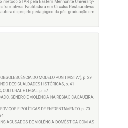
no método STAR pela Eastern Mennonite University-
ansformativos. Facilitadora em Círculos Restaurativos
 Coautora do projeto pedagógico da pós-graduação em
OBSOLESCÊNCIA DO MODELO PUNITIVISTA"), p. 29
DO DESIGUALDADES HISTÓRICAS, p. 41
 CULTURAL E LEGAL, p. 57
ADO, GÊNERO E VIOLÊNCIA NA REGIÃO CACAUEIRA,
RVIÇOS E POLÍTICAS DE ENFRENTAMENTO, p. 70
94
MENS ACUSADOS DE VIOLÊNCIA DOMÉSTICA COM AS