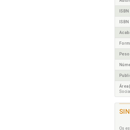
Autor
ISBN 
ISBN 
Acab
Form
Peso
Núme
Publ
Área(
Socia
SI
Os es