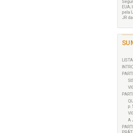
Segur
EUA; 
pela 
JR da
SU
LISTA
INTR
PARTE
SI
VI
PARTE
QU
p.
VI
A 
PART
PRÁTI