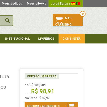
Meus pedidos
Meus eBooks
Juruá Europa
0
MEU
CARRINHO
INSTITUCIONAL
LIVREIROS
CONSINTER
tura
VERSÃO IMPRESSA
de
R$ 109,90
*
dos
R$ 98,91
por
em 3x de R$ 32,97
ADICIONAR AO CARRINHO