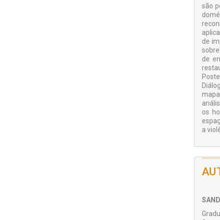
são p
domés
recon
aplic
de im
sobre
de en
resta
Poste
Diálo
mapa 
análi
os ho
espaç
a vio
AU
SAND
Gradu