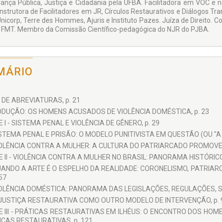
ança Pública, Justiça e Cidadania pela UFBA. Facilitadora em VOC e 
Instrutora de Facilitadores em JR, Círculos Restaurativos e Diálogos Tr
Unicorp, Terre des Hommes, Ajuris e Instituto Pazes. Juíza de Direito.
 FMT. Membro da Comissão Científico-pedagógica do NJR do PJBA.
MÁRIO
 DE ABREVIATURAS, p. 21
ODUÇÃO: OS HOMENS ACUSADOS DE VIOLÊNCIA DOMÉSTICA, p. 23
 I - SISTEMA PENAL E VIOLÊNCIA DE GÊNERO, p. 29
STEMA PENAL E PRISÃO: O MODELO PUNITIVISTA EM QUESTÃO (OU "A 
OLÊNCIA CONTRA A MULHER: A CULTURA DO PATRIARCADO PROMOVEN
 II - VIOLÊNCIA CONTRA A MULHER NO BRASIL: PANORAMA HISTÓRICO,
ANDO A ARTE É O ESPELHO DA REALIDADE: CORONELISMO, PATRIARC
 57
OLÊNCIA DOMÉSTICA: PANORAMA DAS LEGISLAÇÕES, REGULAÇÕES, SE
JUSTIÇA RESTAURATIVA COMO OUTRO MODELO DE INTERVENÇÃO, p. 
E III - PRÁTICAS RESTAURATIVAS EM ILHÉUS: O ENCONTRO DOS HO
CAS RESTAURATIVAS, p. 121