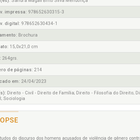
(es):
Sandra Magali Brito Silva Mendonça
v. impressa:
978652630315-3
v. digital:
978652630434-1
amento:
Brochura
ato:
15,0x21,0 cm
:
264grs.
ro de páginas:
214
icado em:
24/04/2023
s):
Direito - Civil - Direito de Família; Direito - Filosofia do Direito; D
l; Sociologia
NOPSE
tudos do discurso dos homens acusados de violência de gênero contra