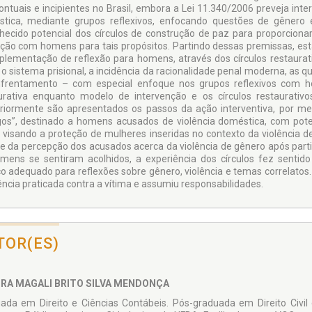
ontuais e incipientes no Brasil, embora a Lei 11.340/2006 preveja in
tica, mediante grupos reflexivos, enfocando questões de gênero
hecido potencial dos círculos de construção de paz para proporcionar
ação com homens para tais propósitos. Partindo dessas premissas, esta
plementação de reflexão para homens, através dos círculos restaurativ
 o sistema prisional, a incidência da racionalidade penal moderna, as qu
frentamento – com especial enfoque nos grupos reflexivos com ho
urativa enquanto modelo de intervenção e os círculos restaurativ
riormente são apresentados os passos da ação interventiva, por meio
gos”, destinado a homens acusados de violência doméstica, com poten
visando a proteção de mulheres inseridas no contexto da violência de 
se da percepção dos acusados acerca da violência de gênero após parti
mens se sentiram acolhidos, a experiência dos círculos fez sentid
o adequado para reflexões sobre gênero, violência e temas correlatos.
lência praticada contra a vítima e assumiu responsabilidades.
TOR(ES)
RA MAGALI BRITO SILVA MENDONÇA
ada em Direito e Ciências Contábeis. Pós-graduada em Direito Civi