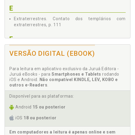
E
Extraterrestres. Contato dos templários com
extraterrestres, p. 111
F
Fascínio de um mito, p. 43
VERSÃO DIGITAL (EBOOK)
Franco-maçonaria. Há alguma relação entre os
princípios fundamentais dos templários e a franco-
Para leitura em aplicativo exclusivo da Juruá Editora -
maçonaria?, p. 125
Juruá eBooks - para
Smartphones e Tablets
rodando
Fundação. Por que foi fundada a ordem dos
iOS e Android.
Não compatível KINDLE, LEV, KOBO e
templários?, p. 103
outros e-Readers
.
H
Disponível para as plataformas:
Android
15 ou posterior
Há alguma relação entre os princípios fundamentais
dos templários e a franco-maçonaria?, p. 125
iOS
18 ou posterior
I
Em computadores a leitura é apenas online e sem