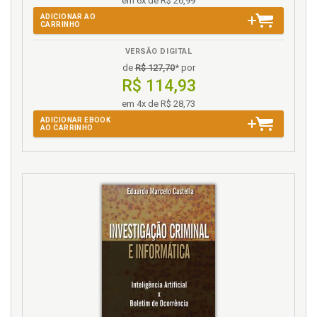
em 6x de R$ 26,99
V
ADICIONAR AO
CARRINHO
Vestes dos templários e seu significado, p. 59
VERSÃO DIGITAL
de
R$ 127,70
* por
R$ 114,93
em 4x de R$ 28,73
ADICIONAR EBOOK
AO CARRINHO