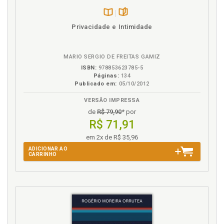
dos templários?, p. 103
Disponível
páginas
Privacidade e Intimidade
P
na
B.V.
Pensamento dos templários. Instituições que se
MARIO SERGIO DE FREITAS GAMIZ
alinharam com o pensamento dos templários, p. 75
ISBN:
978853623785-5
Por que foi fundada a ordem dos templários?, p. 103
Páginas:
134
Princípios fundamentais. Há alguma relação entre
Publicado em:
05/10/2012
os princípios fundamentais dos templários e a
VERSÃO IMPRESSA
franco-maçonaria?, p. 125
de
R$ 79,90
* por
R$ 71,91
R
em 2x de R$ 35,96
Razões do ocultismo utilizadas pelos templários, p.
ADICIONAR AO
83
CARRINHO
Referências, p. 137
S
Século XVIII. Influência das atividades dos
templários no século XVIII, p. 121