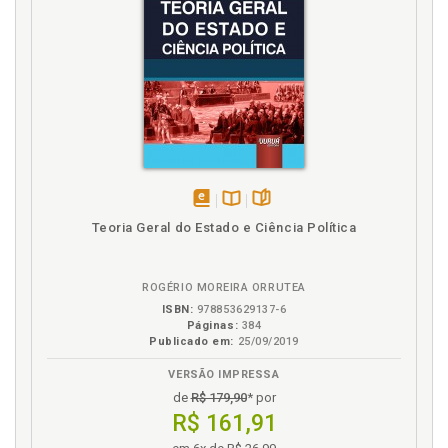
Simbolismo presente nas iniciações dos cavaleiros
templários, p. 91
T
Templário. Razões do ocultismo utilizadas pelos
templários, p. 83
Templário. Tesouros dos templários, p. 67
Templário. Vestes dos templários e seu significado,
p. 59
disponível
Disponível
páginas
Teoria Geral do Estado e Ciência Política
Templários. Contato dos templários com
em
na
extraterrestres, p. 111
eBook
B.V.
Templários. Há alguma relação entre os princípios
ROGÉRIO MOREIRA ORRUTEA
fundamentais dos templários e a franco-
ISBN:
978853629137-6
maçonaria?, p. 125
Páginas:
384
Templários. Instituições que se alinharam com o
Publicado em:
25/09/2019
pensamento dos templários, p. 75
VERSÃO IMPRESSA
Templários. Objetivos fundamentais, p. 51
de
R$ 179,90
* por
Tesouros dos templários, p. 67
R$ 161,91