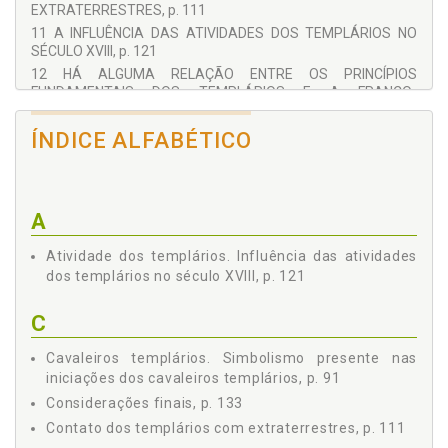
EXTRATERRESTRES, p. 111
11 A INFLUÊNCIA DAS ATIVIDADES DOS TEMPLÁRIOS NO
SÉCULO XVIII, p. 121
12 HÁ ALGUMA RELAÇÃO ENTRE OS PRINCÍPIOS
FUNDAMENTAIS DOS TEMPLÁRIOS E A FRANCO-
MAÇONARIA?, p. 125
13 CONSIDERAÇÕES FINAIS, p. 133
ÍNDICE ALFABÉTICO
REFERÊNCIAS, p. 137
A
Atividade dos templários. Influência das atividades
dos templários no século XVIII, p. 121
C
Cavaleiros templários. Simbolismo presente nas
iniciações dos cavaleiros templários, p. 91
Considerações finais, p. 133
Contato dos templários com extraterrestres, p. 111