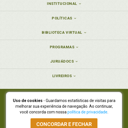
INSTITUCIONAL
POLÍTICAS
BIBLIOTECA VIRTUAL
PROGRAMAS
JURUÁDOCS
LIVREIROS
Uso de cookies
- Guardamos estatísticas de visitas para
Juruá Editora Ltda., CNPJ 77.535.508/0001-19
melhorar sua experiência de navegação. Ao continuar,
Juruá Informática Ltda., CNPJ 01.701.561/0001-80
você concorda com nossa
política de privacidade
.
NOVO ENDEREÇO:
R. Flávio Dallegrave, 7665, São Lourenço |
Curitiba - Paraná - CEP 82210-310
CONCORDAR E FECHAR
Atendimento: (41) 4009-3900
|
Vendas Atacado: (41) 4009-3939
|