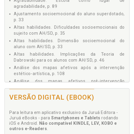
Agradabilidade. Escola como lugar de
4.4.1 Dabrowski e a Teoria da Desintegração Positiva,
agradabilidade, p. 89
p. 42
Ajustamento socioemocional do aluno superdotado,
4.4.2 Os Multiníveis de Desenvolvimento da
p. 33
Personalidade em Dabrowski, p. 45
Altas habilidades. Dificuldades socioemocionais do
4.4.3 As Implicações da Teoria de Dabrowski para os
sujeito com AH/SD, p. 35
Alunos com AH/SD, p. 46
Altas habilidades. Dimensão socioemocional do
5 A EXPERIÊNCIA ESTÉTICA: UMA EXPERIÊNCIA SENSÍVEL, p.
49
aluno com AH/SD, p. 33
5.1 CONCEPÇÕES SOBRE ESTÉTICA E AS RELAÇÕES
Altas habilidades. Implicações da Teoria de
ENTRE A EXPERIÊNCIA ESTÉTICA E A ARTE, p. 49
Dabrowski para os alunos com AH/SD, p. 46
5.2 O SER HUMANO E O MUNDO: UMA RELAÇÃO
Análise dos mapas afetivos após a intervenção
DIALÉTICA ENTRE O PENSAR E O SENTIR, p. 51
estético-artística, p. 108
5.3 POR QUE PENSAR EM EXPERIÊNCIA ESTÉTICA NA
Análise dos mapas afetivos pré-intervenção
EDUCAÇÃO?, p. 54
estético-artística, p. 87
6 O OLHAR DE VIGOTSKI SOBRE A EXPERIÊNCIA ESTÉTICA, p.
Análise quantitativa dos mapas afetivos após a
57
VERSÃO DIGITAL (EBOOK)
intervenção estético-artística, p. 113
6.1 PARA INÍCIO DE CONVERSA: VIGOTSKI, SEU
Análise quantitativa dos mapas afetivos pré-
CONTEXTO ACADÊMICO E PRINCIPAIS CONCEITOS DE
Para leitura em aplicativo exclusivo da Juruá Editora -
SUA TEORIA HISTÓRICO-CULTURAL, p. 57
intervenção estético-artística, p. 92
Juruá eBooks - para
Smartphones e Tablets
rodando
6.2 VIGOTSKI E O ESTUDO DA PSICOLOGIA DA ARTE, p. 60
Arte. Concepções sobre estética e as relações entre
iOS e Android.
Não compatível KINDLE, LEV, KOBO e
7 MÉTODO, p. 65
a experiência estética e a arte, p. 49
outros e-Readers
.