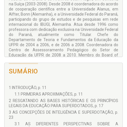
na Suíça (2003-2008). Desde 2008 é coordenadora do acordo
de cooperação científica entre a Universidade Alanus, em
Alfter, Bonn (Alemanha), e a Universidade Federal do Paraná,
participando do grupo de estudos e de pesquisas em rede
internacional do IBUGI, Alemanha. Atua desde 1996 como
professora com dedicação exclusiva na Universidade Federal
do Paraná, atualmente como Titular. Chefe do
Departamento de Teoria e Fundamentos da Educação da
UFPR de 2004 a 2006, e de 2006 a 2008. Coordenadora do
Centro de Assessoramento Pedagógico do Setor de
Educação da UFPR de 2008 a 2010. Membro do Board of
Directors da Jean Piaget Society, EUA, gestão 2016-2019.
Líder do Grupo de Pesquisa do CNPq: Cognição,
SUMÁRIO
Aprendizagem e Desenvolvimento Humano. Tem
experiência na área da Educação, com ênfase em Psicologia
da Educação, atuando como orientadora de dissertações e
teses voltadas às discussões em torno dos pensamentos de
1 INTRODUÇÃO, p. 11
Jean Piaget, Rudolf Steiner e Lev Vigotski. Bolsista
1.1 PRIMEIRAS APROXIMAÇÕES, p. 11
produtividade do CNPq.
2 RESGATANDO AS BASES HISTÓRICAS E OS PRINCÍPIOS
CRISTIANA LOPES
LEGAIS DA EDUCAÇÃO PARA SUPERDOTADOS, p. 17
Mestre em Educação pelo Programa de Pós-Graduação em
3 AS CONCEPÇÕES DE INTELIGÊNCIA E SUPERDOTAÇÃO, p.
Educação (PPGE) da Universidade Federal do Paraná – UFPR,
23
na linha de pesquisa: cognição, aprendizagem e
3.1 AS DIFERENTES PERSPECTIVAS SOBRE A