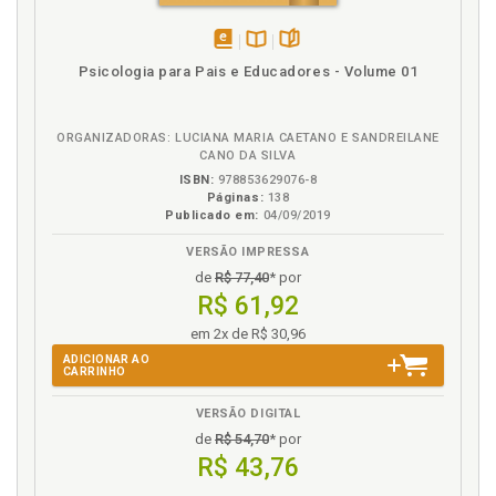
Estética. Por que pensar em experiência estética na
educação?, p. 54
Experiência estética: uma experiência sensível, p. 49
disponível
Disponível
páginas
Psicologia para Pais e Educadores - Volume 01
em
na
H
eBook
B.V.
ORGANIZADORAS: LUCIANA MARIA CAETANO E SANDREILANE
Histórico. Resgatando as bases históricas e os
CANO DA SILVA
princípios legais da educação para superdotados, p.
ISBN:
978853629076-8
17
Páginas:
138
Publicado em:
04/09/2019
Howard Gardner e a teoria das inteligências
múltiplas, p. 26
VERSÃO IMPRESSA
de
R$ 77,40
* por
I
R$ 61,92
Implicações da Teoria de Dabrowski para os alunos
em 2x de R$ 30,96
com AH/SD, p. 46
ADICIONAR AO
CARRINHO
Insegurança. Escola geradora de insegurança, p. 90
Insegurança. Escola geradora de insegurança, p. 111
VERSÃO DIGITAL
Inteligência. Concepções de inteligência e
de
R$ 54,70
* por
superdotação, p. 23
R$ 43,76
Inteligência. Diferentes perspectivas sobre a