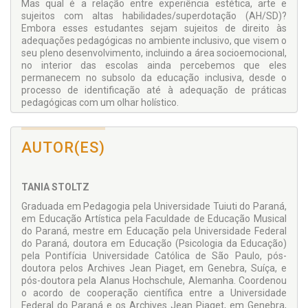
Mas qual é a relação entre experiência estética, arte e
sujeitos com altas habilidades/superdotação (AH/SD)?
Embora esses estudantes sejam sujeitos de direito às
adequações pedagógicas no ambiente inclusivo, que visem o
seu pleno desenvolvimento, incluindo a área socioemocional,
no interior das escolas ainda percebemos que eles
permanecem no subsolo da educação inclusiva, desde o
processo de identificação até à adequação de práticas
pedagógicas com um olhar holístico.
Nesse sentido, o presente estudo intentou investigar as
implicações do elemento estético, a partir da arte, na relação
AUTOR(ES)
afetiva de alunos superdotados com a escola do ensino
regular. Os resultados obtidos são discutidos à luz da teoria
Histórico-Cultural de Vigotski.
TANIA STOLTZ
Graduada em Pedagogia pela Universidade Tuiuti do Paraná,
em Educação Artística pela Faculdade de Educação Musical
do Paraná, mestre em Educação pela Universidade Federal
do Paraná, doutora em Educação (Psicologia da Educação)
pela Pontifícia Universidade Católica de São Paulo, pós-
doutora pelos Archives Jean Piaget, em Genebra, Suíça, e
pós-doutora pela Alanus Hochschule, Alemanha. Coordenou
o acordo de cooperação científica entre a Universidade
Federal do Paraná e os Archives Jean Piaget, em Genebra,