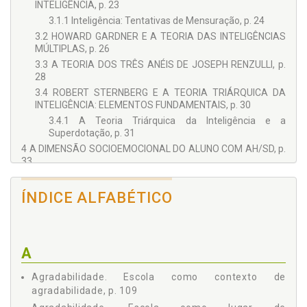
desenvolvimento humano. Possui licenciatura em Pedagogia
INTELIGÊNCIA, p. 23
pela Universidade Federal do Paraná. Desenvolve pesquisas
3.1.1 Inteligência: Tentativas de Mensuração, p. 24
no campo da Educação Estética, arte no contexto escolar e
3.2 HOWARD GARDNER E A TEORIA DAS INTELIGÊNCIAS
desenvolvimento humano; pedagogia Waldorf e Educação
MÚLTIPLAS, p. 26
Especial e Inclusiva, com ênfase na área das altas
habilidades/superdotação (AH/SD), gênero e inclusão social.
3.3 A TEORIA DOS TRÊS ANÉIS DE JOSEPH RENZULLI, p.
28
3.4 ROBERT STERNBERG E A TEORIA TRIÁRQUICA DA
INTELIGÊNCIA: ELEMENTOS FUNDAMENTAIS, p. 30
3.4.1 A Teoria Triárquica da Inteligência e a
Superdotação, p. 31
4 A DIMENSÃO SOCIOEMOCIONAL DO ALUNO COM AH/SD, p.
33
4.1 O AJUSTAMENTO SOCIOEMOCIONAL DO ALUNO
SUPERDOTADO, p. 33
ÍNDICE ALFABÉTICO
4.2 AS DIFICULDADES SOCIOEMOCIONAIS DO SUJEITO
COM AH/SD, p. 35
4.2.1 As Relações entre Superdotação e
Perfeccionismo, p. 35
A
4.3 O ASSINCRONISMO NO DESENVOLVIMENTO DE
ALUNOS SUPERDOTADOS, p. 38
Agradabilidade. Escola como contexto de
4.4 A INTENSIDADE EMOCIONAL DO ALUNO
agradabilidade, p. 109
SUPERDOTADO, p. 41