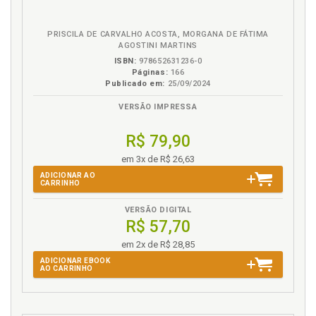
Método, p. 65
Método. A intervenção estético-artística, p. 71
PRISCILA DE CARVALHO ACOSTA, MORGANA DE FÁTIMA
Método. Caracterização da pesquisa, p. 65
AGOSTINI MARTINS
Método. Instrumentos de coleta de dados, p. 68
ISBN:
978652631236-0
Método. O contexto do estudo, p. 66
Páginas:
166
Publicado em:
25/09/2024
Método. Os participantes do estudo, p. 68
Método. Procedimentos de análise dos dados, p. 73
VERSÃO IMPRESSA
Multiníveis de desenvolvimento da personalidade
R$ 79,90
em Dabrowski, p. 45
em 3x de R$ 26,63
N
ADICIONAR AO
CARRINHO
Núcleos de significação após a intervenção estético-
artística. Construção, p. 94
VERSÃO DIGITAL
R$ 57,70
Núcleos de significação após a intervenção estético-
artística. Desvelando, p. 96
em 2x de R$ 28,85
Núcleos de significação pré-intervenção estético-
ADICIONAR EBOOK
AO CARRINHO
artística. Desvelando, p. 78
O