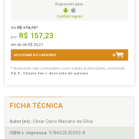
Disponível para:
Conferir regras
de
R$ 174,70
*
R$ 157,23
por
em 6x de R$ 26,21
ADICIONAR AO CARRINHO
* Desconto não cumulativo com outras promoções, incluindo
P.A.P.
,
Cliente Fiel
e
desconto de autores
FICHA TÉCNICA
Autor(es):
César Dario Mariano da Silva
ISBN v. impressa:
978652630592-8