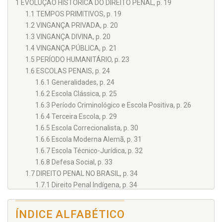
1 EVOLUÇÃO HISTÓRICA DO DIREITO PENAL, p. 19
1.1 TEMPOS PRIMITIVOS, p. 19
1.2 VINGANÇA PRIVADA, p. 20
1.3 VINGANÇA DIVINA, p. 20
1.4 VINGANÇA PÚBLICA, p. 21
1.5 PERÍODO HUMANITÁRIO, p. 23
1.6 ESCOLAS PENAIS, p. 24
1.6.1 Generalidades, p. 24
1.6.2 Escola Clássica, p. 25
1.6.3 Período Criminológico e Escola Positiva, p. 26
1.6.4 Terceira Escola, p. 29
1.6.5 Escola Correcionalista, p. 30
1.6.6 Escola Moderna Alemã, p. 31
1.6.7 Escola Técnico-Jurídica, p. 32
1.6.8 Defesa Social, p. 33
1.7 DIREITO PENAL NO BRASIL, p. 34
1.7.1 Direito Penal Indígena, p. 34
1.7.2 Ordenações do Reino, p. 35
1.7.3 Código Criminal do Império de 1830, p. 35
ÍNDICE ALFABÉTICO
1.7.4 Código Penal Republicano de 1890, p. 36