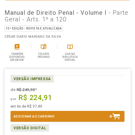
Manual de Direito Penal - Volume I
- Parte
Geral - Arts. 1º a 120
15ª EDIÇÃO - REVISTA E ATUALIZADA
CÉSAR DARIO MARIANO DA SILVA
TAMBÉM
FOLHEIE
LEIA NA
DISPONÍVEL
PÁGINAS
BIBLIOTECA
EM EBOOK
VIRTUAL
VERSÃO IMPRESSA
de
R$ 249,90
*
R$ 224,91
por
em 6x de R$ 37,49
ADICIONAR AO CARRINHO
VERSÃO DIGITAL