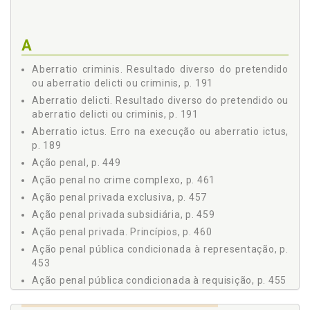
1.7.5 Consolidação das Leis Penais de 1932, p. 37
1.7.6 Código Penal de 1940, p. 37
A
1.7.7 Reforma da Parte Geral (Lei 7.209/1984), p. 37
Perguntas e respostas, p. 38
Aberratio criminis. Resultado diverso do pretendido
2 RELAÇÕES DO DIREITO PENAL, p. 41
ou aberratio delicti ou criminis, p. 191
2.1 GENERALIDADES, p. 41
Aberratio delicti. Resultado diverso do pretendido ou
2.2 CIÊNCIAS JURÍDICAS FUNDAMENTAIS, p. 41
aberratio delicti ou criminis, p. 191
2.3 CIÊNCIAS JURÍDICAS, p. 41
Aberratio ictus. Erro na execução ou aberratio ictus,
2.4 RELAÇÃO COM AS DISCIPLINAS AUXILIARES, p. 42
p. 189
Perguntas e respostas, p. 43
Ação penal, p. 449
3 INTRODUÇÃO AO DIREITO PENAL, p. 45
Ação penal no crime complexo, p. 461
3.1 FUNDAMENTOS DO DIREITO PENAL, p. 45
Ação penal privada exclusiva, p. 457
3.1.1 Conceito de Direito Penal, p. 45
Ação penal privada subsidiária, p. 459
3.1.2 Caracteres do Direito Penal, p. 47
Ação penal privada. Princípios, p. 460
3.1.3 Princípios Fundamentais do Direito Penal, p. 48
Ação penal pública condicionada à representação, p.
3.2 FONTES DO DIREITO PENAL, p. 62
453
3.2.1 Fonte Formal Imediata, p. 62
Ação penal pública condicionada à requisição, p. 455
3.2.2 Fonte Formal Mediata, p. 63
Ação penal pública incondicionada, p. 452
3.3 CLASSIFICAÇÃO DAS NORMAS PENAIS, p. 63