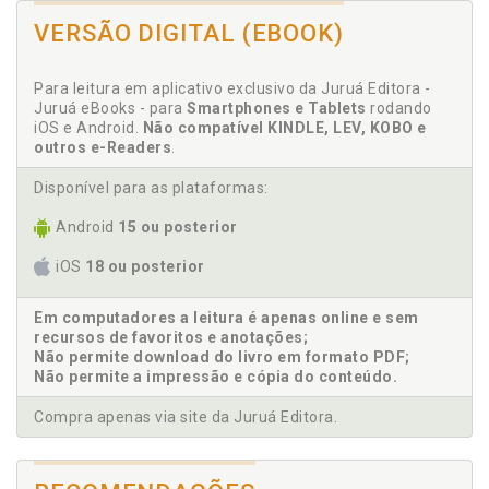
d) Mercado Común del Sur - MERCOSUR, p. 67
VERSÃO DIGITAL (EBOOK)
e) Acuerdo UE-MERCOSUR, p. 75
4 ESTRUCTURA ORGÁNICA DE LA UNIÓN EUROPEA Y DEL
Para leitura em aplicativo exclusivo da Juruá Editora -
MERCOSUR, p. 81
Juruá eBooks - para
Smartphones e Tablets
rodando
4.1 PARLAMENTO EUROPEO Y PARLAMENTO DEL
iOS e Android.
Não compatível KINDLE, LEV, KOBO e
MERCOSUR (PARLASUR), p. 82
outros e-Readers
.
a) Parlamento Europeo, p. 82
b) Parlamento del MERCOSUR - PARLASUR, p. 84
Disponível para as plataformas:
4.2 CONSEJO EUROPEO Y CUMBRE DEL MERCOSUR, p. 88
Android
15 ou posterior
a) Consejo Europeo, p. 88
b) Cumbre del MERCOSUR, p. 90
iOS
18 ou posterior
4.3 CONSEJO DE LA UNIÓN EUROPEA Y CONSEJO DEL
MERCADO COMÚN, p. 91
Em computadores a leitura é apenas online e sem
a) Consejo de la Unión Europea, p. 91
recursos de favoritos e anotações;
Não permite download do livro em formato PDF;
b) Consejo del Mercado Común, p. 95
Não permite a impressão e cópia do conteúdo.
4.4 COMISIÓN EUROPEA Y GRUPO MERCADO COMÚN, p.
96
Compra apenas via site da Juruá Editora.
a) Comisión Europea, p. 96
b) Grupo Mercado Común, p. 99
4.5 COMITÉ ECONÓMICO Y SOCIAL EUROPEO Y FORO