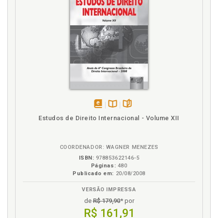
disponível
Disponível
páginas
Estudos de Direito Internacional - Volume XII
em
na
eBook
B.V.
COORDENADOR: WAGNER MENEZES
ISBN:
978853622146-5
Páginas:
480
Publicado em:
20/08/2008
VERSÃO IMPRESSA
de
R$ 179,90
* por
R$ 161,91