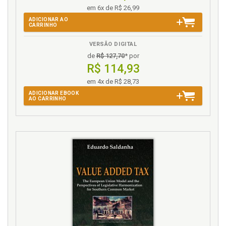
em 6x de R$ 26,99
ADICIONAR AO
CARRINHO
VERSÃO DIGITAL
de
R$ 127,70
* por
R$ 114,93
em 4x de R$ 28,73
ADICIONAR EBOOK
AO CARRINHO