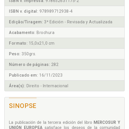
ISBN v. impressa:
978652631175-2
ISBN v. digital:
978989712938-4
Edição/Tiragem:
3ª Edición - Revisada y Actualizada
Acabamento:
Brochura
Formato:
15,0x21,0 cm
Peso:
350grs.
Número de páginas:
282
Publicado em:
16/11/2023
Área(s):
Direito - Internacional
SINOPSE
La publicación de la tercera edición del libro
MERCOSUR Y
UNIÓN EUROPEA
satisface los deseos de la comunidad