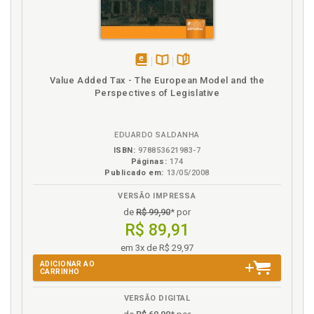
disponível
Disponível
páginas
Value Added Tax - The European Model and the
em
na
Perspectives of Legislative
eBook
B.V.
EDUARDO SALDANHA
ISBN:
978853621983-7
Páginas:
174
Publicado em:
13/05/2008
VERSÃO IMPRESSA
de
R$ 99,90
* por
R$ 89,91
em 3x de R$ 29,97
ADICIONAR AO
CARRINHO
VERSÃO DIGITAL