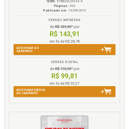
ISBN:
978853625324-4
ANEXO II, p. 211
Páginas:
360
ANEXO III, p. 217
Publicado em:
19/08/2015
ANEXO IV, p. 229
VERSÃO IMPRESSA
ANEXO V, p. 245
de
R$ 159,90
* por
ANEXO VI, p. 249
R$ 143,91
BIBLIOGRAFÍA, p. 269
em 5x de R$ 28,78
ADICIONAR AO
CARRINHO
VERSÃO DIGITAL
de
R$ 110,90
* por
R$ 99,81
em 3x de R$ 33,27
ADICIONAR EBOOK
AO CARRINHO