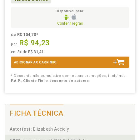
Disponível para:
Conferir regras
de
R$ 104,70
*
R$ 94,23
por
em 3x de R$ 31,41
ADICIONAR AO CARRINHO
* Desconto não cumulativo com outras promoções, incluindo
P.A.P.
,
Cliente Fiel
e
desconto de autores
FICHA TÉCNICA
Autor(es):
Elizabeth Accioly