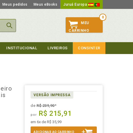
Meus pedidos
Meus eBooks
Juruá Europa
0
MEU
CARRINHO
INSTITUCIONAL
LIVREIROS
CONSINTER
eiro
is
VERSÃO IMPRESSA
de
R$ 239,90
*
R$ 215,91
por
em 6x de R$ 35,99
ADICIONAR AO CARRINHO