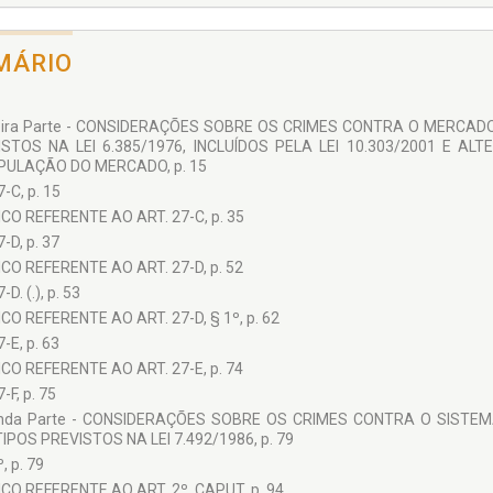
MÁRIO
eira Parte - CONSIDERAÇÕES SOBRE OS CRIMES CONTRA O MERCADO
STOS NA LEI 6.385/1976, INCLUÍDOS PELA LEI 10.303/2001 E ALT
PULAÇÃO DO MERCADO, p. 15
7-C, p. 15
CO REFERENTE AO ART. 27-C, p. 35
7-D, p. 37
CO REFERENTE AO ART. 27-D, p. 52
-D. (.), p. 53
CO REFERENTE AO ART. 27-D, § 1º, p. 62
7-E, p. 63
CO REFERENTE AO ART. 27-E, p. 74
7-F, p. 75
nda Parte - CONSIDERAÇÕES SOBRE OS CRIMES CONTRA O SISTEM
IPOS PREVISTOS NA LEI 7.492/1986, p. 79
º, p. 79
CO REFERENTE AO ART. 2º, CAPUT, p. 94