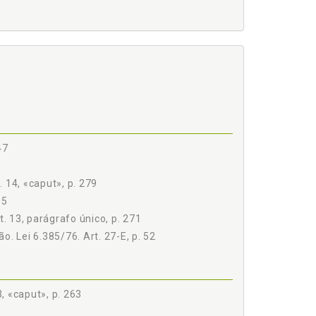
47
 14, «caput», p. 279
55
. 13, parágrafo único, p. 271
o. Lei 6.385/76. Art. 27-E, p. 52
3, «caput», p. 263