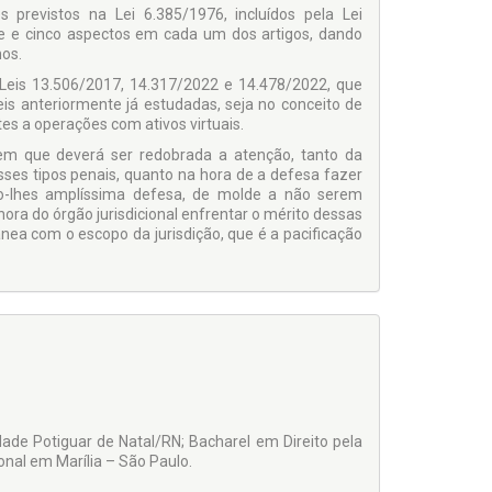
previstos na Lei 6.385/1976, incluídos pela Lei
te e cinco aspectos em cada um dos artigos, dando
os.
 Leis 13.506/2017, 14.317/2022 e 14.478/2022, que
eis anteriormente já estudadas, seja no conceito de
tes a operações com ativos virtuais.
 em que deverá ser redobrada a atenção, tanto da
sses tipos penais, quanto na hora de a defesa fazer
ndo-lhes amplíssima defesa, de molde a não serem
a do órgão jurisdicional enfrentar o mérito dessas
nea com o escopo da jurisdição, que é a pacificação
dade Potiguar de Natal/RN; Bacharel em Direito pela
onal em Marília – São Paulo.