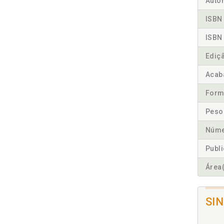
Autor
ISBN 
ISBN 
Ediç
Acab
Form
Peso
Núme
Publ
Área(
SI