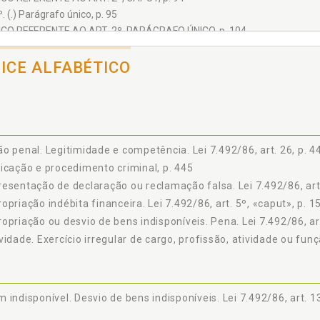
º. (.) Parágrafo único, p. 95
CO REFERENTE AO ART. 2º, PARÁGRAFO ÚNICO, p. 104
º, p. 105
CO REFERENTE AO ART. 3º, p. 116
DICE ALFABÉTICO
º, p. 117
CO REFERENTE AO ART. 4º, CAPUT, p. 136
º. (.) Parágrafo único, p. 137
CO REFERENTE AO ART. 4º, PARÁGRAFO ÚNICO, p. 154
º, p. 155
o penal. Legitimidade e competência. Lei 7.492/86, art. 26, p. 4
CO REFERENTE AO ART. 5º, CAPUT, p. 167
icação e procedimento criminal, p. 445
º. (.) Parágrafo único, p. 169
esentação de declaração ou reclamação falsa. Lei 7.492/86, art.
CO REFERENTE AO ART. 5°, PARÁGRAFO ÚNICO, p. 178
opriação indébita financeira. Lei 7.492/86, art. 5º, «caput», p. 1
º, p. 179
opriação ou desvio de bens indisponíveis. Pena. Lei 7.492/86, art
CO REFERENTE AO ART. 6°, p. 192
vidade. Exercício irregular de cargo, profissão, atividade ou funçã
º, p. 193
CO REFERENTE AO ART. 7º, p. 211
º, p. 213
CO REFERENTE AO ART. 8º, p. 223
 indisponível. Desvio de bens indisponíveis. Lei 7.492/86, art. 1
º, p. 225