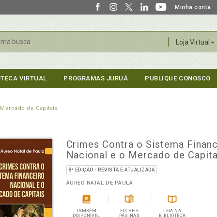
Minha conta
r
Loja Virtual
OTECA VIRTUAL
PROGRAMAS JURUÁ
PUBLIQUE CONOSCO
 Mercado de Capitais
Crimes Contra o Sistema Financ
Nacional e o Mercado de Capita
8ª EDIÇÃO - REVISTA E ATUALIZADA
ÁUREO NATAL DE PAULA
TAMBÉM
FOLHEIE
LEIA NA
DISPONÍVEL
PÁGINAS
BIBLIOTECA