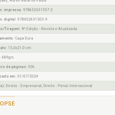
(es):
Áureo Natal de Paula
v. impressa:
978652631357-2
v. digital:
978652631303-9
ão/Tiragem:
8ª Edição - Revista e Atualizada
amento:
Capa Dura
ato:
15,0x21,0 cm
:
689grs.
ro de páginas:
506
icado em:
01/07/2024
s):
Direito - Empresarial; Direito - Penal; Internacional
NOPSE