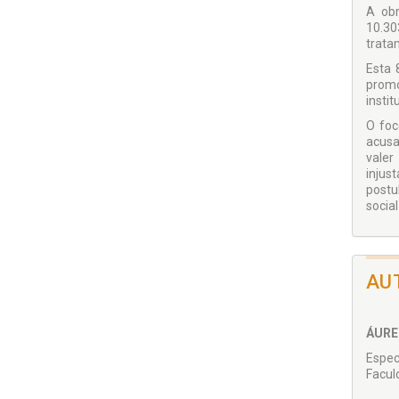
A obr
10.30
trata
Esta 
promo
instit
O foc
acusa
valer
injus
postu
social
AU
ÁURE
Espec
Facul