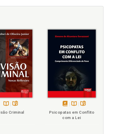
 7.492/86, art. 12, p. 255
entes. Lei 7.492/86, art. 17, «caput», p. 319
ei 7.492/86, art. 17, parágrafo único, incs. I e
Lei 7.492/86, art. 14, «caput», p. 279
 7.492/86, art. 12, p. 255
6, art. 10, p. 233
Disponível
páginas
disponível
Disponível
páginas
isão Criminal
Psicopatas em Conflito
na
em
na
com a Lei
eiras. Lei 7.492/86, art. 17, «caput», p. 319
B.V.
eBook
B.V.
2/86, art. 22, «caput», p. 403