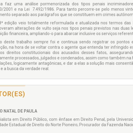
a faz uma análise pormenorizada dos tipos penais incriminadores 
3/2001 e na Lei 7.492/1986. Para tanto percorre-se pelo menos vin
mento separado aos parágrafos que se constituem em crimes autônom
8ª edição veio totalmente reformulada e atualizada nos termos das
veram alterações de vulto seja nos tipos penais previstos nas duas l
uição financeira, ampliando-o para abarcar inclusive os serviços referen
o deste trabalho sempre foi e continua sendo registrar os pontos
ção, na hora de se voltar contra o agente que entenda ter infringido e
 os direitos constitucionais dos acusados desses fatos, assegura
tamente processados, julgados e condenados, assim como também na hor
lações, logicamente antagônicas, e dar a elas a solução mais consentâ
 e a busca da verdade real.
TOR(ES)
O NATAL DE PAULA
ialista em Direito Público, com ênfase em Direito Penal, pela Universi
dade Estadual de Direito do Norte Pioneiro; Procurador da Fazenda Naci