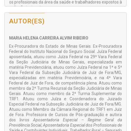
os profissionais da área da saúde e trabalhadores expostos à
radiação ionizante.
A ampla pesquisa realizada e a experiência da autora como
AUTOR(ES)
magistrada em varas especializadas em matéria
previdenciária, permitiram a elaboração de uma obra em
linguagem acessível e didática, mesmo quando trata sobre
aspectos complexos do benefício desde a edição da Lei
MARIA HELENA CARREIRA ALVIM RIBEIRO
3.807/1960, que instituiu o benefício.
Ex-Procuradora do Estado de Minas Gerais. Ex-Procuradora
Federal do Instituto Nacional do Seguro Social. Juíza Federal
aposentada, atuou como Juíza Federal na 29ª Vara Federal
da Seção Judiciária de Minas Gerais, especializada em
matéria Previdenciária, atuou como Juíza Federal na 1ª e 5ª
Vara Federal da Subseção Judiciária de Juiz de Fora/MG,
especializadas em matéria Previdenciária, e na 4ª Vara
Federal de Juiz de Fora, de competência plena. Atuou como
membro da 2ª Turma Recursal da Seção Judiciária de Minas
Gerais. Atuou como membro da 2ª Turma Suplementar do
TRF1. Atuou como Juíza e Coordenadora do Juizado
Especial Federal na Subseção Judiciária de Juiz de Fora/MG.
Atuou como Membro da Câmara Regional do TRF1 em Juiz
de Fora. Professora de Cursos de Pós-graduação e autora
dos livros
Aposentadoria Especial – Regime Geral da
Previdência Social
,
Aposentadoria Especial dos Profissionais de
Saúde e Contribuintes Individuais
,
Trabalhador Rural – Segurado