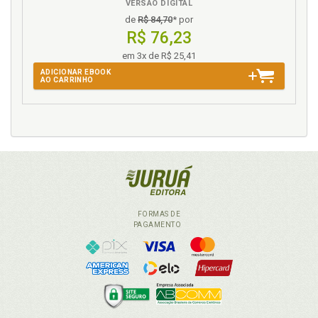
VERSÃO DIGITAL
J
de
R$ 84,70
* por
R$ 76,23
Julgamento do Tema 709 pelo STF, p. 185
em 3x de R$ 25,41
ADICIONAR EBOOK
L
AO CARRINHO
Laudo técnico de condições ambientais do trabalho
e PPP, p. 207
Legislação em vigor - Lei 8.213/91, p. 47
Legislação. Histórico resumido da legislação, p. 25
Lei 10.403/2002. Histórico resumido da legislação, p.
40
Lei 10.666/2003. Histórico resumido da legislação, p.
FORMAS DE
41
PAGAMENTO
Lei 5.890/1973 - Altera a Lei 3.807/1960. Histórico
resumido da legislação, p. 29
Lei 6.643/1979. Histórico resumido da legislação, p.
29
Lei 6.887/1980. Histórico resumido da legislação, p.
31