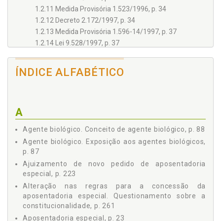
1.2.11 Medida Provisória 1.523/1996, p. 34
1.2.12 Decreto 2.172/1997, p. 34
1.2.13 Medida Provisória 1.596-14/1997, p. 37
1.2.14 Lei 9.528/1997, p. 37
1.2.15 Medida Provisória 1.729/1998, p. 37
1.2.16 Lei 9.732/1998, p. 38
ÍNDICE ALFABÉTICO
1.2.17 Decreto 3.048/1999, p. 38
1.2.18 Decreto 3.265/1999, p. 39
1.2.19 Decreto 3.668/2000, p. 39
A
1.2.20 Decreto 4.032/2001, p. 40
1.2.21 Lei 10.403/2002, p. 40
Agente biológico. Conceito de agente biológico, p. 88
1.2.22 Decreto 4.079/2002, p. 41
Agente biológico. Exposição aos agentes biológicos,
1.2.23 Lei 10.666/2003, p. 41
p. 87
1.2.24 Decreto 4.827/2003, p. 42
Ajuizamento de novo pedido de aposentadoria
1.2.25 Decreto 4.882/2003, p. 42
especial, p. 223
1.2.26 Decreto 8.123/2013, p. 43
Alteração nas regras para a concessão da
1.3 LEGISLAÇÃO EM VIGOR - LEI 8.213/1991, p. 47
aposentadoria especial. Questionamento sobre a
1.4 ALTERAÇÕES DA LEGISLAÇÃO DE APOSENTADORIA
constitucionalidade, p. 261
ESPECIAL APÓS A EMENDA CONSTITUCIONAL 103 DE
Aposentadoria especial, p. 23
2019, p. 49