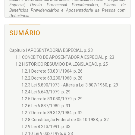
Especial
,
Direito Processual Previdenciário
,
Planos de
Benefícios Previdenciários
e
Aposentadoria da Pessoa com
Deficiência
.
SUMÁRIO
Capítulo I APOSENTADORIA ESPECIAL, p. 23
1.1 CONCEITO DE APOSENTADORIA ESPECIAL, p. 23
1.2 HISTÓRICO RESUMIDO DA LEGISLAÇÃO, p. 25
1.2.1 Decreto 53.831/1964, p. 26
1.2.2 Decreto 63.230/1968, p. 28
1.2.3 Lei 5.890/1973 - Altera a Lei 3.807/1960, p. 29
1.2.4 Lei 6.643/1979, p. 29
1.2.5 Decreto 83.080/1979, p. 29
1.2.6 Lei 6.887/1980, p. 31
1.2.7 Decreto 89.312/1984, p. 32
1.2.8 Constituição Federal de 05.10.1988, p. 32
1.2.9 Lei 8.213/1991, p. 33
1.2.10 Lei 9.032/1995, p. 33