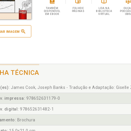
TAMBÉM
FOLHEIE
LEIA NA
OUÇA
DISPONÍVEL
PÁGINAS
BIBLIOTECA
PODCAS
EM EBOOK
VIRTUAL
OBR
IAR IMAGEM
CHA TÉCNICA
(es):
James Cook, Joseph Banks - Tradução e Adaptação: Giselle
v. impressa:
978652631179-0
v. digital:
978652631482-1
amento:
Brochura
ato:
15,0x21,0 cm