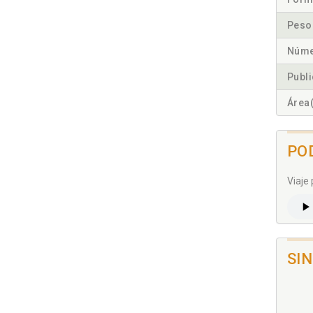
Peso
Núme
Publ
Área(
PO
Viaje
SI