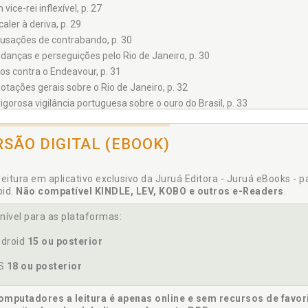
vice-rei inflexível, p. 27
caler à deriva, p. 29
usações de contrabando, p. 30
danças e perseguições pelo Rio de Janeiro, p. 30
ros contra o Endeavour, p. 31
otações gerais sobre o Rio de Janeiro, p. 32
rigorosa vigilância portuguesa sobre o ouro do Brasil, p. 33
 mulheres do Rio de Janeiro, p. 34
tureza carioca, p. 35
RSÃO DIGITAL (EBOOK)
sangrenta exploração do ouro, p. 37
ografia litorânea do Rio, p. 38
leitura em aplicativo exclusivo da Juruá Editora - Juruá eBooks - 
una marítima, clima e alimentação, p. 39
oid.
Não compatível KINDLE, LEV, KOBO e outros e-Readers
.
ERRA DO FOGO, p. 41
contro com o frio em alto-mar, p. 41
nível para as plataformas:
hostilidade do mar na Terra do Fogo, p. 43
droid
15 ou posterior
imeiras descobertas em terra, p. 44
imeiro contato com os nativos, p. 45
OS
18 ou posterior
PEDIÇÃO LETAL, p. 47
sca desastrosa por plantas desconhecidas, p. 47
mputadores a leitura é apenas online e sem recursos de favor