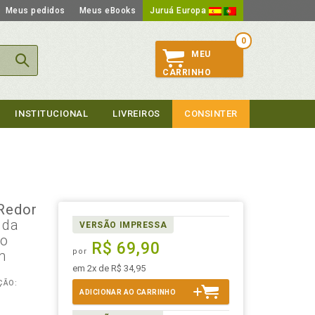
Meus pedidos
Meus eBooks
Juruá Europa
0
MEU
CARRINHO
INSTITUCIONAL
LIVREIROS
CONSINTER
Redor
 da
VERSÃO IMPRESSA
ao
R$ 69,90
por
m
em 2x de R$ 34,95
ÇÃO:
ADICIONAR AO CARRINHO