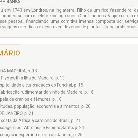
PH BANKS
u em 1743 em Londres, na Inglaterra. Filho de um rico fazendeiro, de
spondeu-se com o célebre biólogo sueco Carl Linnaeus. Viajou com a e
esse pessoal, financiando uma comitiva imensa composta por serviçai
s viagens científicas e descreveu dezenas de plantas. Tinha problema
MÁRIO
A DA MADEIRA, p. 13
 Plymouth à Ilha da Madeira, p. 13
spitalidade e curiosidades do Funchal, p. 15
fabricação rudimentar do vinho da Madeira, p. 16
pela de crânios e fêmures, p. 18
titudes, população, economia e alimentos, p. 20
 DE JANEIRO, p. 21
 costa da África a caminho do Brasil, p. 21
ssagem por Abrolhos e Espírito Santo, p. 24
cepção inesperada no Rio de Janeiro, p. 26