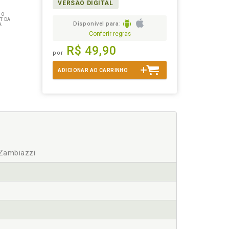
VERSÃO DIGITAL
 O
T DA
Disponível para:
A
Conferir regras
R$ 49,90
por
ADICIONAR AO CARRINHO
 Zambiazzi