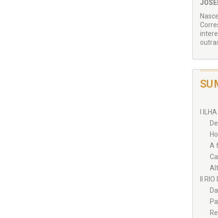
JOSE
Nasce
Corre
inter
outra
SU
I ILH
De
Ho
A 
Ca
Al
II RIO
Da
Pa
Re