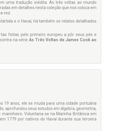
em uma tradução inédita. As três voltas ao mundo
stradas em detalhes nesta coleção que nos coloca em
a vez.
ntártida e o Havaí, há também os relatos detalhados
tas feitas pelo primeiro europeu a pôr seus pés e
contra na série
As Três Voltas de James Cook ao
Aos 19 anos, ele se muda para uma cidade portuária
do, aprofundou seus estudos em álgebra, geometria,
 marinheiro. Voluntaria-se na Marinha Britânica em
 1779 por nativos do Havaí durante sua terceira