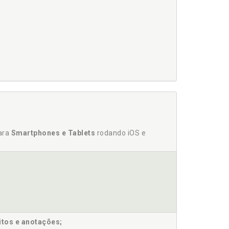
para
Smartphones e Tablets
rodando iOS e
itos e anotações;