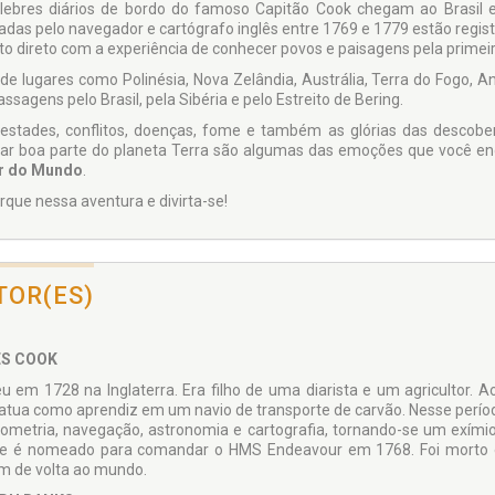
lebres diários de bordo do famoso Capitão Cook chegam ao Brasil 
zadas pelo navegador e cartógrafo inglês entre 1769 e 1779 estão regi
to direto com a experiência de conhecer povos e paisagens pela primeir
de lugares como Polinésia, Nova Zelândia, Austrália, Terra do Fogo, A
ssagens pelo Brasil, pela Sibéria e pelo Estreito de Bering.
stades, conflitos, doenças, fome e também as glórias das descober
r boa parte do planeta Terra são algumas das emoções que você en
r do Mundo
.
que nessa aventura e divirta-se!
TOR(ES)
S COOK
u em 1728 na Inglaterra. Era filho de uma diarista e um agricultor. 
atua como aprendiz em um navio de transporte de carvão. Nesse perío
nometria, navegação, astronomia e cartografia, tornando-se um exímio
e é nomeado para comandar o HMS Endeavour em 1768. Foi morto em
m de volta ao mundo.