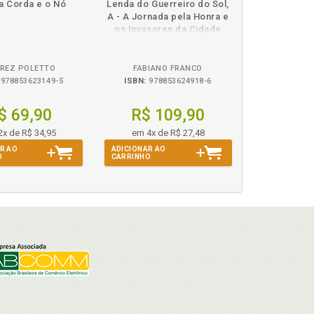
 a Corda e o Nó
Lenda do Guerreiro do Sol,
na
da
em
na
A - A Jornada pela Honra e
B.V.
obra
eBook
B.V.
os Invasores da Cidade
Sagrada
REZ POLETTO
FABIANO FRANCO
978853623149-5
ISBN:
978853624918-6
$ 69,90
R$ 109,90
2x de R$ 34,95
em 4x de R$ 27,48
R AO
ADICIONAR AO
O
CARRINHO