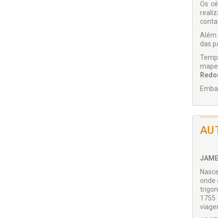
Os cé
reali
conta
Além 
das pa
Tempe
mapea
Redo
Embar
AU
JAME
Nasce
onde 
trigo
1755 
viage