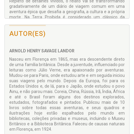
Repleto de detalhes vívidos, o relato vai se transformando
gradativamente de um diário de viagem comum em uma
aventura épica que desafia a geografia, a cultura e a própria
morte. Na Terra Proibida é considerado um clássico da
literatura de exploração e aventura ao mesmo tempo em
que é um precioso documento de uma época em que
AUTOR(ES)
grandes partes do mundo ainda eram desconhecidas para o
Ocidente.
ARNOLD HENRY SAVAGE LANDOR
Nasceu em Florença em 1865, mas era descendente direto
de uma família britânica. Desde a juventude, influenciado por
leituras como Júlio Verne, era apaixonado por aventuras.
Mudou-se para Paris, onde estudou arte e em seguida iniciou
suas viagens pelo mundo. Depois da Europa, foi para os
Estados Unidos e, de lá, para o Japão, onde estudou o povo
Ainu, e não parou mais. Coreia, China, Rússia, Irã, Índia, África
e até o Brasil foram alguns dos destinos explorados,
estudados, fotografados e pintados. Publicou mais de 10
livros sobre todas essas aventuras, e seus quadros e
ilustrações hoje estão espalhados pelo mundo em
bibliotecas, coleções privadas e museus, incluindo o Museu
Britânico e a Biblioteca Britânica. Faleceu de causas naturais
em Florença, em 1924.