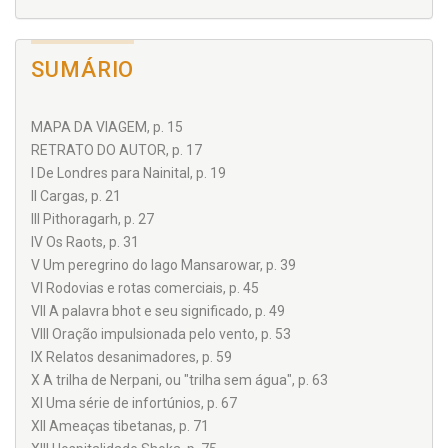
SUMÁRIO
MAPA DA VIAGEM, p. 15
RETRATO DO AUTOR, p. 17
I De Londres para Nainital, p. 19
II Cargas, p. 21
III Pithoragarh, p. 27
IV Os Raots, p. 31
V Um peregrino do lago Mansarowar, p. 39
VI Rodovias e rotas comerciais, p. 45
VII A palavra bhot e seu significado, p. 49
VIII Oração impulsionada pelo vento, p. 53
IX Relatos desanimadores, p. 59
X A trilha de Nerpani, ou "trilha sem água", p. 63
XI Uma série de infortúnios, p. 67
XII Ameaças tibetanas, p. 71