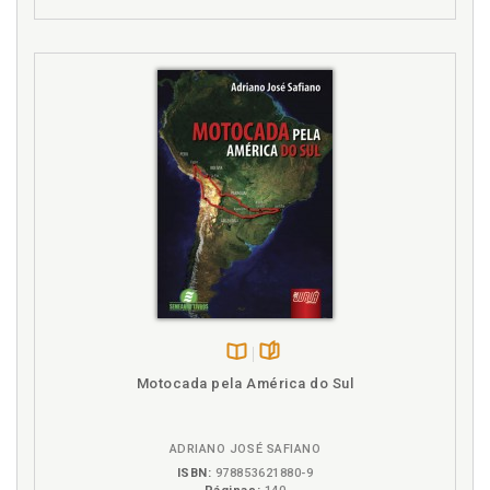
Disponível
páginas
Motocada pela América do Sul
na
B.V.
ADRIANO JOSÉ SAFIANO
ISBN:
978853621880-9