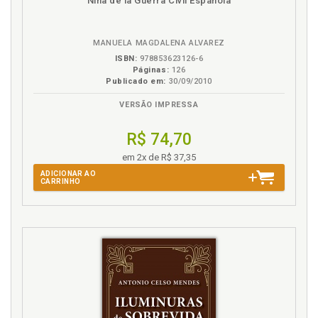
Niña de la Guerra Civil Española
B.V.
MANUELA MAGDALENA ALVAREZ
ISBN:
978853623126-6
Páginas:
126
Publicado em:
30/09/2010
VERSÃO IMPRESSA
R$ 74,70
em 2x de R$ 37,35
ADICIONAR AO
CARRINHO