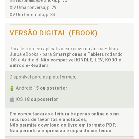
XIII Hospitalidade Shoka, p. 75
XIV Uma conversa, p. 79
XV Um terremoto, p. 83
XVI O Rambang, p. 89
XVII Ritos funerários, p. 93
VERSÃO DIGITAL (EBOOK)
XVIII Comovente despedida Shoka, p. 99
XIX Uma trilha perigosa, p. 103
Para leitura em aplicativo exclusivo da Juruá Editora -
XX Dr. Wilson se junta à minha expedição por algumas
Juruá eBooks - para
Smartphones e Tablets
rodando
marchas, p. 107
iOS e Android.
Não compatível KINDLE, LEV, KOBO e
XXI O castelo de Kuti, p. 109
outros e-Readers
.
XXII Falta de combustível, p. 115
Disponível para as plataformas:
XXIII O retorno dos batedores, p. 119
XXIV Neve e detritos problemáticos, p. 123
Android
15 ou posterior
XXV As fontes do rio Kuti, p. 129
XXVI Pegadas misteriosas, p. 133
iOS
18 ou posterior
XXVII Lama Chokden, p. 137
XXVIII Um vale extenso, p. 141
Em computadores a leitura é apenas online e sem
recursos de favoritos e anotações;
XXIX Chegada de um alto oficial, p. 147
Não permite download do livro em formato PDF;
XXX Observando nossos movimentos, p. 153
Não permite a impressão e cópia do conteúdo.
XXXI Uma tentativa frustrada, p. 157