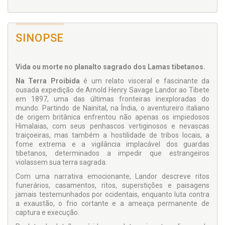
SINOPSE
Vida ou morte no planalto sagrado dos Lamas tibetanos.
Na Terra Proibida
é um relato visceral e fascinante da
ousada expedição de Arnold Henry Savage Landor ao Tibete
em 1897, uma das últimas fronteiras inexploradas do
mundo. Partindo de Nainital, na Índia, o aventureiro italiano
de origem britânica enfrentou não apenas os impiedosos
Himalaias, com seus penhascos vertiginosos e nevascas
traiçoeiras, mas também a hostilidade de tribos locais, a
fome extrema e a vigilância implacável dos guardas
tibetanos, determinados a impedir que estrangeiros
violassem sua terra sagrada.
Com uma narrativa emocionante, Landor descreve ritos
funerários, casamentos, ritos, superstições e paisagens
jamais testemunhados por ocidentais, enquanto luta contra
a exaustão, o frio cortante e a ameaça permanente de
captura e execução.