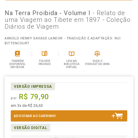
Na Terra Proibida - Volume I
- Relato de
uma Viagem ao Tibete em 1897 - Coleção
Diários de Viagem
ARNOLD HENRY SAVAGE LANDOR - TRADUÇÃO E ADAPTAÇÃO: RUI
BITTENCOURT
TAMBÉM
FOLHEIE
LEIA NA
OUÇA O
DISPONÍVEL
PÁGINAS
BIBLIOTECA
PODCAST DA OBRA
EM EBOOK
VIRTUAL
VERSÃO IMPRESSA
R$ 79,90
por
em 3x de R$ 26,63
ADICIONAR AO CARRINHO
VERSÃO DIGITAL