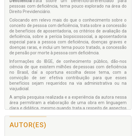
Deficiência
trata sobre um benefício diferenciado para
pessoas com deficiência, tema pouco explorado na área do
Direito Previdenciário.
Colocando em relevo mais do que o conhecimento sobre o
conceito de pessoa com deficiência, trata sobre a concessão
de benefícios de aposentadoria, os critérios de avaliação da
deficiência, sobre a perícia biopsicossocial, a aposentadoria
especial para a pessoa com deficiência, doenças graves e
doenças raras, e inclui um tema pouco tratado, a concessão
de pensão por morte à pessoa com deficiência.
Informações do IBGE, de conhecimento público, dão-nos
ciência de que existem milhões de pessoas com deficiência
no Brasil, daí a oportuna escolha desse tema, com a
convicção de ser efetiva contribuição para que esses
benefícios sejam requeridos na via administrativa ou na
via judicial.
A ampla pesquisa realizada e a experiência da autora nessa
área permitiram a elaboração de uma obra em linguagem
clara e didática, mesmo quando trata a respeito de aspectos
complexos do benefício, o que pode ocorrer quando o
segurado tiver adquirido a deficiência ao longo da sua vida de
AUTOR(ES)
trabalho, tiver sofrido alteração no grau de sua deficiência,
tiver efetuado contribuições em períodos com deficiência, e
sem deficiência, ou ainda tiver laborado com exposição a