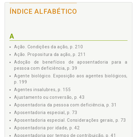
4.1 AVALIAÇÃO DO GRAU DE DEFICIÊNCIA, p. 55
4.2 CRITÉRIOS DE AVALIAÇÃO DA DEFICIÊNCIA, p. 58
ÍNDICE ALFABÉTICO
4.3 ÍNDICE DE FUNCIONALIDADE BRASILEIRO MODIFICADO
(IFBrM), p. 66
Capítulo V APOSENTADORIA ESPECIAL, p. 73
A
5.1 APOSENTADORIA ESPECIAL, p. 73
5.2 ENQUADRAMENTO E COMPROVAÇÃO DE EXPOSIÇÃO
Ação. Condições da ação, p. 210
DO SEGURADO AOS AGENTES NOCIVOS, p. 75
Ação. Propositura da ação, p. 211
5.3 ENQUADRAMENTO DA ATIVIDADE ESPECIAL, p. 79
Capítulo VI COMPROVAÇÃO DA DEFICIÊNCIA, p. 131
Adoção de benefícios de aposentadoria para a
pessoa com deficiência, p. 39
6.1 INTRODUÇÃO, p. 131
6.2 COMPROVAÇÃO DA CARÊNCIA, p. 132
Agente biológico. Exposição aos agentes biológicos,
p. 199
6.3 COMPROVAÇÃO DA DEFICIÊNCIA, p. 133
Agentes insalubres, p. 155
6.4 DEFICIÊNCIAS, p. 135
6.4.1 Deficiência Visual, p. 135
Ajustamento ou conversão, p. 43
6.4.2 Deficiência Auditiva, p. 139
Aposentadoria da pessoa com deficiência, p. 31
6.4.3 Deficiência Física, p. 140
Aposentadoria especial, p. 73
6.4.4 Deficiência Mental, p. 141
Aposentadoria especial. Considerações gerais, p. 73
6.4.5 Deficiência Intelectual, p. 142
Aposentadoria por idade, p. 42
6.4.6 Visão Monocular, p. 143
Aposentadoria por tempo de contribuição, p. 41