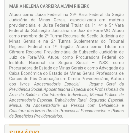
atividades nocivas.
MARIA HELENA CARREIRA ALVIM RIBEIRO
Como os requisitos exigidos para os graus de deficiência leve,
Atuou como Juíza Federal na 29ª Vara Federal da Seção
moderada e grave são diferentes, a obra inclui orientações
Judiciária de Minas Gerais, especializada em matéria
práticas para proceder-se à conversão de períodos laborados
previdenciária, e Juíza Federal Titular da 1ª, 4ª e 5ª Vara
em graus de deficiência diferentes para o grau de deficiência
Federal da Subseção Judiciária de Juiz de Fora/MG. Atuou
preponderante, segundo exige o Decreto regulamentador.
como membro da 2ª Turma Recursal da Seção Judiciária de
Minas Gerais e na 2ª Turma Suplementar do Tribunal
Regional Federal da 1ª Região. Atuou como Titular na
Câmara Regional Previdenciária da Subseção Judiciária de
Juiz de Fora/MG. Atuou como Procuradora Federal do
Instituto Nacional do Seguro Social – INSS, como
Procuradora do Estado de Minas Gerais e como Advogada da
Caixa Econômica do Estado de Minas Gerais. Professora de
Cursos de Pós-Graduação em Direito Previdenciário, Autora
dos livros:
Aposentadoria Especial – Regime Geral da
Previdência Social, Aposentadoria Especial dos Profissionais da
Área da Saúde e Contribuintes Individuais, Manual Prático de
Aposentadoria Especial, Trabalhador Rural Segurado Especial,
Manual da Aposentadoria da Pessoa com Deficiência e
Coautora dos livros Direito Processual Previdenciário e Planos
de Benefícios Previdenciários.