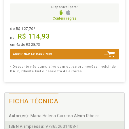
Disponível para:
Conferir regras
de
R$ 127,70
*
R$ 114,93
por
em 4x de R$ 28,73
ADICIONAR AO CARRINHO
* Desconto não cumulativo com outras promoções, incluindo
P.A.P.
,
Cliente Fiel
e
desconto de autores
FICHA TÉCNICA
Autor(es):
Maria Helena Carreira Alvim Ribeiro
ISBN v. impressa:
978652631408-1