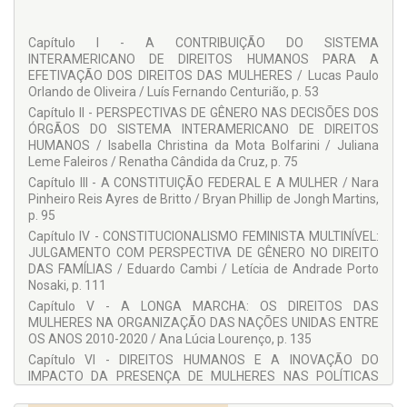
Mestrado e Doutorado da Universidade Norte Pioneiro
(UENP). Membra fundadora do Instituto Paranaense de
Capítulo I - A CONTRIBUIÇÃO DO SISTEMA
Direito Processual (IPDP). Diretora de Penal Internacional da
INTERAMERICANO DE DIREITOS HUMANOS PARA A
União Ibero-americano de Juízes (UIJ). Conselheira da
EFETIVAÇÃO DOS DIREITOS DAS MULHERES / Lucas Paulo
Editora Juruá. Mediadora do Congresso Internacional
Orlando de Oliveira / Luís Fernando Centurião, p. 53
CONSINTER. Autora de diversos livros e artigos. Juíza
formadora pela ENFAM (2023) e tutora pela EJUD - PR
Capítulo II - PERSPECTIVAS DE GÊNERO NAS DECISÕES DOS
(2023). Atualmente é Desembargadora Substituta do
ÓRGÃOS DO SISTEMA INTERAMERICANO DE DIREITOS
Tribunal de Justiça do Estado do Paraná. E-mail:
HUMANOS / Isabella Christina da Mota Bolfarini / Juliana
denise_hammerschmidt@hotmail.com.
Leme Faleiros / Renatha Cândida da Cruz, p. 75
ORCID:
https://orcid.org/0000-0002-1900-1666
Capítulo III - A CONSTITUIÇÃO FEDERAL E A MULHER / Nara
Pinheiro Reis Ayres de Britto / Bryan Phillip de Jongh Martins,
COLABORADORES:
p. 95
Adriane Garcel Chueire Calixto
Capítulo IV - CONSTITUCIONALISMO FEMINISTA MULTINÍVEL:
Amanda Martins Ramos
JULGAMENTO COM PERSPECTIVA DE GÊNERO NO DIREITO
DAS FAMÍLIAS / Eduardo Cambi / Letícia de Andrade Porto
Ana Bárbara B. Ferreira Motta
Nosaki, p. 111
Ana Beatriz Angelis Pires
Capítulo V - A LONGA MARCHA: OS DIREITOS DAS
MULHERES NA ORGANIZAÇÃO DAS NAÇÕES UNIDAS ENTRE
Ana Beatriz de Barros Leite
OS ANOS 2010-2020 / Ana Lúcia Lourenço, p. 135
Ana Carolina Cadena Santos
Capítulo VI - DIREITOS HUMANOS E A INOVAÇÃO DO
IMPACTO DA PRESENÇA DE MULHERES NAS POLÍTICAS
Ana Conceição B. S. G. Ferreira
PÚBLICAS / Flávia Jeane Ferrari / Adriane Garcel Chueire
Ana Lúcia Lourenço