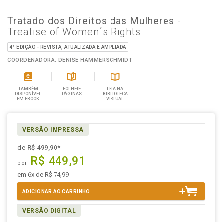
Tratado dos Direitos das Mulheres
-
Treatise of Women´s Rights
4ª EDIÇÃO - REVISTA, ATUALIZADA E AMPLIADA
COORDENADORA: DENISE HAMMERSCHMIDT
TAMBÉM
FOLHEIE
LEIA NA
DISPONÍVEL
PÁGINAS
BIBLIOTECA
EM EBOOK
VIRTUAL
VERSÃO IMPRESSA
de
R$ 499,90
*
R$ 449,91
por
em 6x de R$ 74,99
ADICIONAR AO CARRINHO
VERSÃO DIGITAL