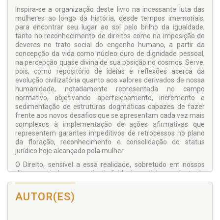
Inspira-se a organização deste livro na incessante luta das
mulheres ao longo da história, desde tempos imemoriais,
para encontrar seu lugar ao sol pelo brilho da igualdade,
tanto no reconhecimento de direitos como na imposição de
deveres no trato social do engenho humano, a partir da
concepção da vida como núcleo duro de dignidade pessoal,
na percepção quase divina de sua posição no cosmos. Serve,
pois, como repositório de ideias e reflexões acerca da
evolução civilizatória quanto aos valores derivados de nossa
humanidade, notadamente representada no campo
normativo, objetivando aperfeiçoamento, incremento e
sedimentação de estruturas dogmáticas capazes de fazer
frente aos novos desafios que se apresentam cada vez mais
complexos à implementação de ações afirmativas que
representem garantes impeditivos de retrocessos no plano
da floração, reconhecimento e consolidação do status
jurídico hoje alcançado pela mulher.
O Direito, sensível a essa realidade, sobretudo em nossos
dias, a partir da perspectiva individual e social, consciente da
necessidade de prioritária regulação normativa da tutela dos
seres humanos, haverá de cada vez mais iluminar a ordem
AUTOR(ES)
jurídica e a cabeça dos juízes a fim de oferecer cobertura
efetiva à proteção da igualdade de gênero e, para tanto, de
ações afirmativas que, definitivamente, ponham fim a