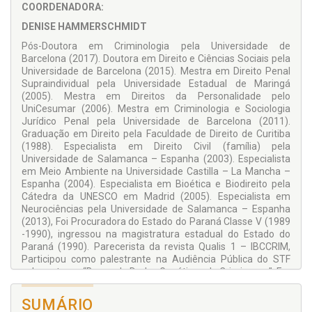
COORDENADORA:
qualquer tipo de discriminação ou de deficit tutelar,
notadamente contra a mulher. Motivados por essa
DENISE HAMMERSCHMIDT
preocupação, legisladores e juristas têm que compassar
Pós-Doutora em Criminologia pela Universidade de
seus labores e esforços de modo a estender proteção eficaz
Barcelona (2017). Doutora em Direito e Ciências Sociais pela
a essa matriz, desde o marco do direito positivo, até a análise
Universidade de Barcelona (2015). Mestra em Direito Penal
e interpretação à luz teórica e pelo prisma prático das
Supraindividual pela Universidade Estadual de Maringá
soluções judiciais.
(2005). Mestra em Direitos da Personalidade pelo
Enfim, a coletânea de artigos e textos busca atender ao
UniCesumar (2006). Mestra em Criminologia e Sociologia
apelo de condensar diversificadas tendências normativas a
Jurídico Penal pela Universidade de Barcelona (2011).
serviço dos legítimos anseios de um plus civilizatório para a
Graduação em Direito pela Faculdade de Direito de Curitiba
construção de uma sociedade, progressivamente, mais
(1988). Especialista em Direito Civil (família) pela
igualitária e justa, onde a mulher, cada vez mais, ocupe o
Universidade de Salamanca – Espanha (2003). Especialista
espaço que lhe cabe no espaço universal de sua dignidade
em Meio Ambiente na Universidade Castilla – La Mancha –
humana e majestade moral.
Espanha (2004). Especialista em Bioética e Biodireito pela
Cátedra da UNESCO em Madrid (2005). Especialista em
Neurociências pela Universidade de Salamanca – Espanha
(2013), Foi Procuradora do Estado do Paraná Classe V (1989
-1990), ingressou na magistratura estadual do Estado do
Paraná (1990). Parecerista da revista Qualis 1 – IBCCRIM,
Participou como palestrante na Audiência Pública do STF
sobre o tema “Banco de Dados Genéticos de Criminosos”. Ex-
membra do Conselho Penitenciário do Paraná (COPEN)
(2012- 2013) e do Fundo Penitenciário do Estado do Paraná
SUMÁRIO
(FUPEN) (2012-2013). Professora Visitante do Programa de