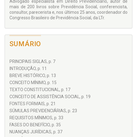
desde a sua implantação pela Lei 8.742/93 (Lei Orgânica da
Advogado especialista em Direito Previdenciário, autor de
Assistência Social).
mais de 200 livros sobre Previdência Social, conferencista,
consultor, parecerista e, nos últimos 25 anos, coordenador do
Não foi esquecido um capítulo específico sobre a
Congresso Brasileiro de Previdência Social, da LTr.
possibilidade de transformação desse benefício em outro, de
quem preenche os requisitos legais.
Escrito em linguagem claramente simples, de cartilha
elementar, apto a ser compreendido pelos interessados.
SUMÁRIO
PRINCIPAIS SIGLAS, p. 7
INTRODUÇÃO, p. 11
BREVE HISTÓRICO, p. 13
CONCEITO MÍNIMO, p. 15
TEXTO CONSTITUCIONAL, p. 17
CONCEITO DE ASSISTÊNCIA SOCIAL, p. 19
FONTES FORMAIS, p. 21
SÚMULAS PREVIDENCIÁRIAS, p. 23
REQUISITOS MÍNIMOS, p. 33
FASES DO BENEFÍCIO, p. 35
NUANÇAS JURÍDICAS, p. 37