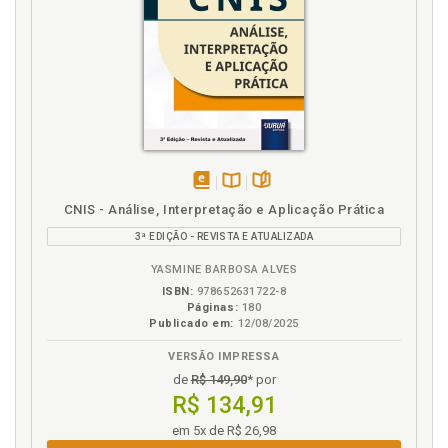
Portabilidade. Empréstimo consignado, p. 76
Possibilidades previdenciárias. Permuta de
benefícios, p. 102
Prazos. Procedimento administrativo, p. 52
Prescrição. Nuanças jurídicas, p. 38
Pressuposto. Nuanças jurídicas, p. 37
Presunção. Nuanças jurídicas, p. 38
Pretensão. Fases do benefício, p. 35
Principais siglas, p. 7
disponível
Disponível
páginas
CNIS - Análise, Interpretação e Aplicação Prática
Princípios suscitados, p. 39
em
na
3ª EDIÇÃO - REVISTA E ATUALIZADA
eBook
B.V.
Procedimento administrativo, p. 51
Proteção legal. Princípios suscitados, p. 40
YASMINE BARBOSA ALVES
ISBN:
978652631722-8
Prova dos requisitos, p. 81
Páginas:
180
Publicado em:
12/08/2025
R
VERSÃO IMPRESSA
Reedição. Dinâmica do benefício, p. 50
de
R$ 149,90
* por
R$ 134,91
Reedição. Fases do benefício, p. 36
Relação jurídica, p. 71
em 5x de R$ 26,98