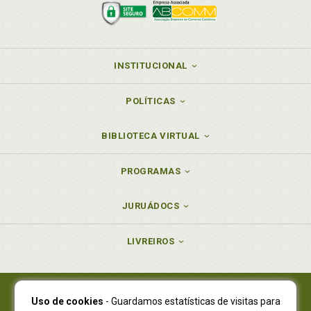
Situação do homem de rua, p. 59
Subjetividade. Nuanças jurídicas, p. 38
Súmulas previdenciárias, p. 23
Suspensão. Dinâmica do benefício, p. 49
INSTITUCIONAL
T
POLÍTICAS
Temas da TNU. Temas processuais, p. 93
Temas do STF. Temas processuais, p. 93
BIBLIOTECA VIRTUAL
Temas do STJ. Temas processuais, p. 93
Temas processuais, p. 93
PROGRAMAS
Territorialidade. Princípios suscitados, p. 39
Texto constitucional, p. 17
JURUÁDOCS
Tipos. Renda familiar, p. 68
LIVREIROS
U
Universalidade. Princípios suscitados, p. 40
Uso de cookies
- Guardamos estatísticas de visitas para
V
Juruá Editora Ltda., CNPJ 77.535.508/0001-19