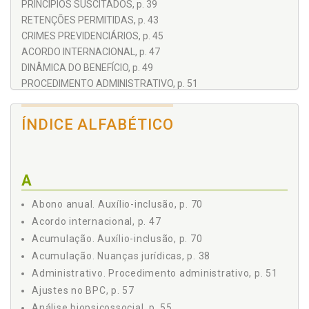
PRINCÍPIOS SUSCITADOS, p. 39
RETENÇÕES PERMITIDAS, p. 43
CRIMES PREVIDENCIÁRIOS, p. 45
ACORDO INTERNACIONAL, p. 47
DINÂMICA DO BENEFÍCIO, p. 49
PROCEDIMENTO ADMINISTRATIVO, p. 51
CADÚNICO, p. 53
ANÁLISE BIOPSICOSSOCIAL, p. 55
ÍNDICE ALFABÉTICO
AJUSTES NO BPC, p. 57
SITUAÇÃO DO HOMEM DE RUA, p. 59
CARACTERÍSTICAS PECUNIÁRIAS, p. 61
A
PESSOA COM DEFICIÊNCIA, p. 63
RENDA FAMILIAR, p. 67
Abono anual. Auxílio-inclusão, p. 70
AUXÍLIO-INCLUSÃO, p. 69
Acordo internacional, p. 47
RELAÇÃO JURÍDICA, p. 71
Acumulação. Auxílio-inclusão, p. 70
PENSÕES ESTATAIS, p. 73
Acumulação. Nuanças jurídicas, p. 38
EMPRÉSTIMO CONSIGNADO, p. 75
Administrativo. Procedimento administrativo, p. 51
DANO MORAL, p. 77
PROVA DOS REQUISITOS, p. 81
Ajustes no BPC, p. 57
BOLSA FAMÍLIA, p. 85
Análise biopsicossocial, p. 55