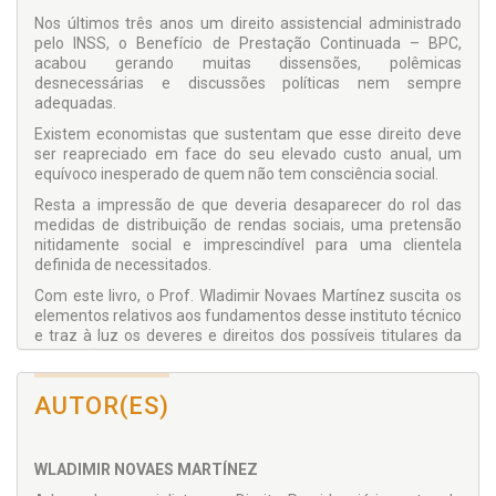
Nos últimos três anos um direito assistencial administrado
pelo INSS, o Benefício de Prestação Continuada – BPC,
acabou gerando muitas dissensões, polêmicas
desnecessárias e discussões políticas nem sempre
adequadas.
Existem economistas que sustentam que esse direito deve
ser reapreciado em face do seu elevado custo anual, um
equívoco inesperado de quem não tem consciência social.
Resta a impressão de que deveria desaparecer do rol das
medidas de distribuição de rendas sociais, uma pretensão
nitidamente social e imprescindível para uma clientela
definida de necessitados.
Com este livro, o Prof. Wladimir Novaes Martínez suscita os
elementos relativos aos fundamentos desse instituto técnico
e traz à luz os deveres e direitos dos possíveis titulares da
prestação.
Apresenta um conceito técnico e uma descrição das
AUTOR(ES)
principais características, além da útil definição própria de
quem faz jus ao benefício e como requerê-lo junto do INSS.
Foi enfatizada a exigência da renda mensal per capita de 1/4
WLADIMIR NOVAES MARTÍNEZ
do salário mínimo, objeto de divergências jurisprudenciais