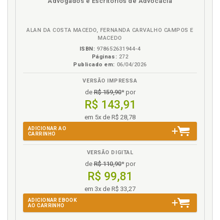
Advogados e Escritórios de Advocacia
eBook
B.V.
H
Histórico. Breve histórico, p. 13
ALAN DA COSTA MACEDO, FERNANDA CARVALHO CAMPOS E
MACEDO
Homem de rua. Situação do homem de rua, p. 59
ISBN:
978652631944-4
Páginas:
272
I
Publicado em:
06/04/2026
Idade avançada. Prova dos requisitos, p. 81
VERSÃO IMPRESSA
Imposto de renda. Retenções permitidas, p. 44
de
R$ 159,90
* por
R$ 143,91
Imprescritibilidade do direito. Permuta de
benefícios, p. 101
em 5x de R$ 28,78
In dubio pro misero. Princípios suscitados, p. 40
ADICIONAR AO
CARRINHO
Individualidade. Princípios suscitados, p. 40
Inércia do poder judiciário. Dano moral, p. 78
VERSÃO DIGITAL
Internacional. Acordo internacional, p. 47
de
R$ 110,90
* por
R$ 99,81
Internado. Prova dos requisitos, p. 83
Internados. Beneficiários internados, p. 97
em 3x de R$ 33,27
Interpretação. Nuanças jurídicas, p. 37
ADICIONAR EBOOK
AO CARRINHO
Introdução, p. 11