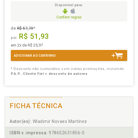
Disponível para:
Conferir regras
de
R$ 57,70
*
R$ 51,93
por
em 2x de R$ 25,97
ADICIONAR AO CARRINHO
* Desconto não cumulativo com outras promoções, incluindo
P.A.P.
,
Cliente Fiel
e
desconto de autores
FICHA TÉCNICA
Autor(es):
Wladimir Novaes Martínez
ISBN v. impressa:
978652631856-0