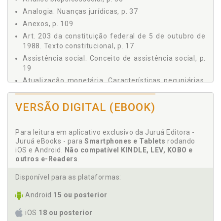
DOUTRINA NACIONAL, p. 87
Analogia. Nuanças jurídicas, p. 37
ESTRANGEIROS RESIDENTES, p. 89
Anexos, p. 109
FUNGIBILIDADE DO PEDIDO, p. 91
Art. 203 da constituição federal de 5 de outubro de
TEMAS PROCESSUAIS, p. 93
1988. Texto constitucional, p. 17
JUSTIFICAÇÃO ADMINISTRATIVA, p. 95
Assistência social. Conceito de assistência social, p.
BENEFICIÁRIOS INTERNADOS, p. 97
19
CENTROS DE REFERÊNCIA, p. 99
Atualização monetária. Características pecuniárias,
PERMUTA DE BENEFÍCIOS, p. 101
p. 61
EXIGÊNCIA DE BIOMETRIA, p. 105
Ausência de benefício. Prova dos requisitos, p. 83
VERSÃO DIGITAL (EBOOK)
CONTRIBUIÇÃO FACULTATIVA, p. 107
Ausência de cálculo. Características pecuniárias, p.
ANEXOS, p. 109
61
Para leitura em aplicativo exclusivo da Juruá Editora -
Ausência. Fases do benefício, p. 35
Juruá eBooks - para
Smartphones e Tablets
rodando
Auxílio-inclusão, p. 69
iOS e Android.
Não compatível KINDLE, LEV, KOBO e
outros e-Readers
.
B
Disponível para as plataformas:
Beneficiários internados, p. 97
Android
15 ou posterior
Benefício. Dinâmica do benefício, p. 49
iOS
18 ou posterior
Benefício. Fases do benefício, p. 35