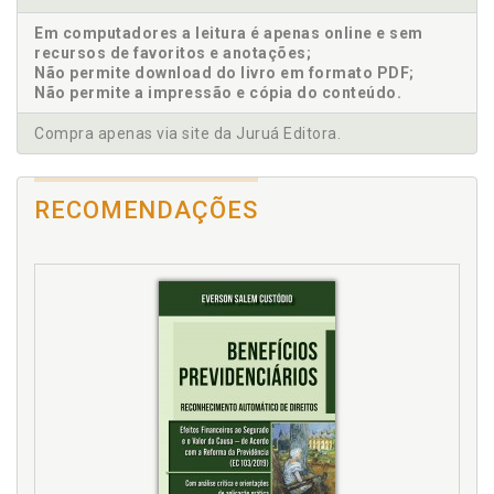
Biometria. Exigência de biometria, p. 105
Em computadores a leitura é apenas online e sem
Biopsicossocial. Análise biopsicossocial, p. 55
recursos de favoritos e anotações;
Bolsa família, p. 85
Não permite download do livro em formato PDF;
Não permite a impressão e cópia do conteúdo.
BPC. Ajustes no BPC, p. 57
Breve histórico, p. 13
Compra apenas via site da Juruá Editora.
C
RECOMENDAÇÕES
Cadúnico, p. 53
Características pecuniárias, p. 61
Centros de referência, p. 99
Cessação. Auxílio-inclusão, p. 70
Conceito de assistência social, p. 19
Conceito mínimo, p. 15
Concessão tardia. Dano moral, p. 78
Concessão. Características pecuniárias, p. 61
Conselho pleno. Procedimento administrativo, p. 52
Constitucionalidade. Nuanças jurídicas, p. 37
Contribuição facultativa, p. 107