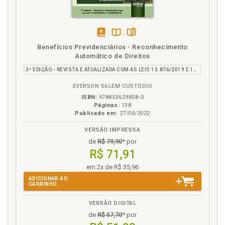
Crimes previdenciários, p. 45
D
disponível
Disponível
páginas
Benefícios Previdenciários - Reconhecimento
Dano moral, p. 77
em
na
Automático de Direitos
eBook
B.V.
Data do início. Auxílio-inclusão, p. 70
3ª EDIÇÃO - REVISTA E ATUALIZADA COM AS LEIS 13.876/2019 E 13.846/2019
Deficiência. Pessoa com deficiência, p. 63
EVERSON SALEM CUSTÓDIO
Deficiência. Prova dos requisitos, p. 82
ISBN:
978853629858-0
Descabimento. Nuanças jurídicas, p. 38
Páginas:
138
Publicado em:
27/06/2022
Descontos após o óbito. Empréstimo consignado, p.
76
VERSÃO IMPRESSA
Dignidade humana. Princípios suscitados, p. 40
de
R$ 79,90
* por
Dinâmica do benefício, p. 49
R$ 71,91
Direito adquirido. Fases do benefício, p. 35
em 2x de R$ 35,96
Direito. Fases do benefício, p. 35
ADICIONAR AO
CARRINHO
Dívidas previdenciárias. Retenções permitidas, p. 44
Doutrina nacional, p. 87
VERSÃO DIGITAL
de
R$ 57,70
* por
E