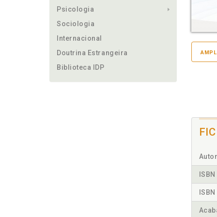
Psicologia
Sociologia
Internacional
Doutrina Estrangeira
AMPL
Biblioteca IDP
FI
Autor
ISBN 
ISBN 
Acab