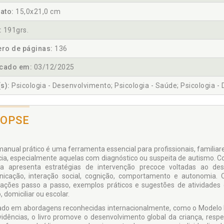
ato:
15,0x21,0 cm
:
191grs.
ro de páginas:
136
icado em:
03/12/2025
s):
Psicologia - Desenvolvimento; Psicologia - Saúde; Psicologia - Di
NOPSE
manual prático é uma ferramenta essencial para profissionais, familia
cia, especialmente aquelas com diagnóstico ou suspeita de autismo. C
a apresenta estratégias de intervenção precoce voltadas ao des
icação, interação social, cognição, comportamento e autonomia.
tações passo a passo, exemplos práticos e sugestões de atividades
o, domiciliar ou escolar.
do em abordagens reconhecidas internacionalmente, como o Modelo D
idências, o livro promove o desenvolvimento global da criança, respe