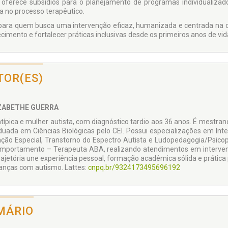
, oferece subsídios para o planejamento de programas individualizad
ia no processo terapêutico.
 para quem busca uma intervenção eficaz, humanizada e centrada na cr
cimento e fortalecer práticas inclusivas desde os primeiros anos de vid
TOR(ES)
ZABETHE GUERRA
típica e mulher autista, com diagnóstico tardio aos 36 anos. É mestr
duada em Ciências Biológicas pelo CEI. Possui especializações em Int
ção Especial, Transtorno do Espectro Autista e Ludopedagogia/Psicop
mportamento – Terapeuta ABA, realizando atendimentos em interven
rajetória une experiência pessoal, formação acadêmica sólida e prática
ianças com autismo. Lattes:
cnpq.br/9324173495696192
MÁRIO