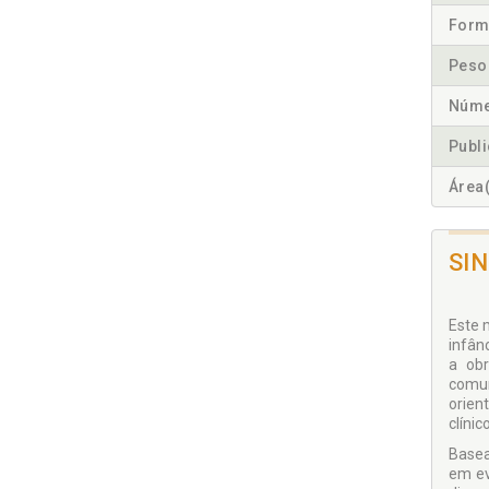
Form
Peso
Núme
Publ
Área(
SI
Este 
infân
a obr
comun
orien
clínic
Basea
em ev