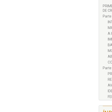
PRIM
DE CR
Parte
IN
MA
A 
IM
BA
MO
AB
CO
Parte
PR
RE
AV
ID
FE
PL
Parte