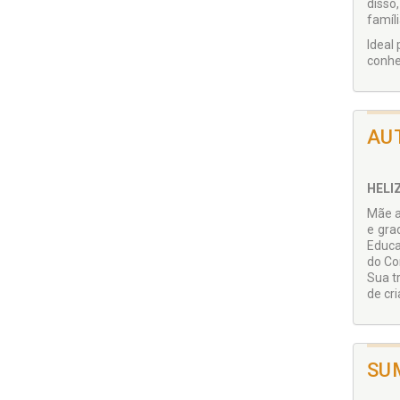
disso
famíl
Ideal
conhe
AU
HELI
Mãe a
e gra
Educa
do Co
Sua t
de cr
SU