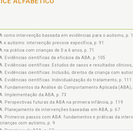
DICE ALFABÉTICO
PLEMENTAÇÃO DA ABA, p. 73
APTAÇÃO DE ESTRATÉGIAS PARA A PRIMEIRA INFÂNCIA, p. 75
SINO DE HABILIDADES BÁSICAS, p. 79
MUNICAÇÃO, HABILIDADES SOCIAIS, AUTOCUIDADO, p. 83
O DE REFORÇADORES NATURAIS E GENERALIZAÇÃO, p. 87
A como intervenção baseada em evidências para o autismo, p. 
EINAMENTO DE PAIS E CUIDADORES, p. 89
 e autismo: intervenção precoce específica, p. 91
 IV - ABA E AUTISMO: INTERVENÇÃO PRECOCE ESPECÍFICA, p. 91
 na prática com crianças de 0 a 6 anos, p. 71
TISMO NA PRIMEIRA INFÂNCIA: HISTÓRIA, DIAGNÓSTICO E ATUALIZAÇÕ
NAIS PRECOCES E DIAGNÓSTICO DIFERENCIAL, p. 97
. Evidências científicas da eficácia da ABA, p. 105
PACTO DO DIAGNÓSTICO PRECOCE, p. 101
. Evidências científicas. Estudos de casos e resultados clínicos,
A COMO INTERVENÇÃO BASEADA EM EVIDÊNCIAS PARA O AUTISMO, p
. Evidências científicas. Inclusão, direitos da criança com autis
IDÊNCIAS CIENTÍFICAS DA EFICÁCIA DA ABA, p. 105
. Evidências científicas. Individualização do tratamento, p. 111
TUDOS DE CASOS E RESULTADOS CLÍNICOS, p. 107
A. Fundamentos da Análise do Comportamento Aplicada (ABA), 
SAFIOS E CONSIDERAÇÕES ÉTICAS NA APLICAÇÃO DA ABA PARA AUTI
A. Implementação da ABA, p. 73
DIVIDUALIZAÇÃO DO TRATAMENTO, p. 111
. Perspectivas futuras da ABA na primeira infância, p. 119
CLUSÃO, DIREITOS DA CRIANÇA COM AUTISMO E QUALIDADE DE VIDA, p
A. Planejamento de intervenções baseadas em ABA, p. 67
 V - CONSIDERAÇÕES FINAIS, p. 117
. Primeiros passos com ABA: fundamentos e práticas da interv
RSPECTIVAS FUTURAS DA ABA NA PRIMEIRA INFÂNCIA, p. 119
crianças com autismo, p. 9
OVAÇÕES TECNOLÓGICAS E ENSINO REMOTO NO DESENVOLVIMENTO D
. Princípios da ABA, p. 53
RMAÇÃO DE PROFISSIONAIS E POLÍTICAS PÚBLICAS PARA PESSOAS C