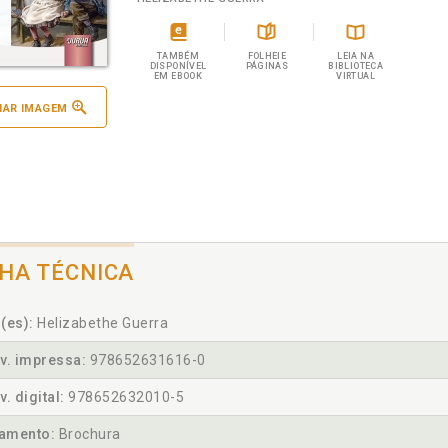
TAMBÉM
FOLHEIE
LEIA NA
DISPONÍVEL
PÁGINAS
BIBLIOTECA
EM EBOOK
VIRTUAL
IAR IMAGEM
CHA TÉCNICA
(es):
Helizabethe Guerra
v. impressa:
978652631616-0
v. digital:
978652632010-5
amento:
Brochura