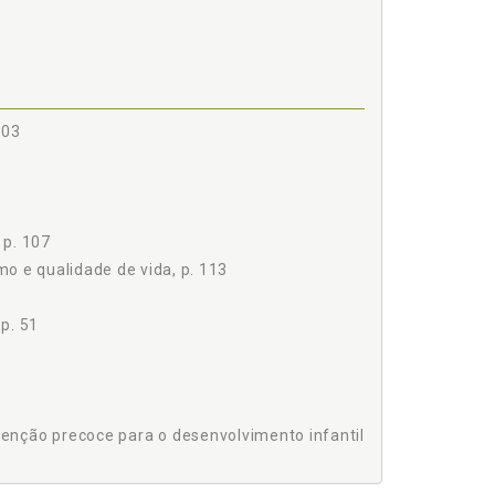
103
ES, p. 93
 p. 107
. 103
mo e qualidade de vida, p. 113
p. 51
SMO, p. 109
. 113
enção precoce para o desenvolvimento infantil
A CRIANÇA COM AUTISMO, p. 123
OM AUTISMO, p. 125