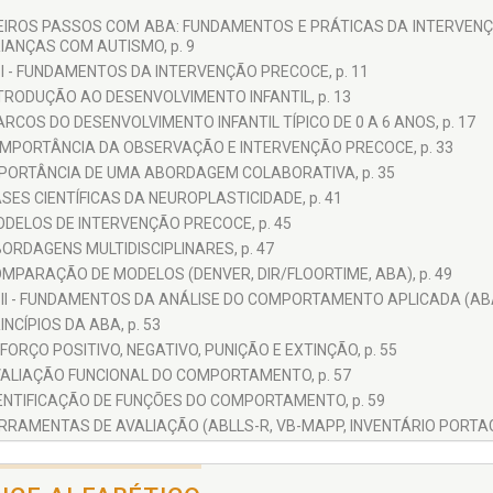
EIROS PASSOS COM ABA: FUNDAMENTOS E PRÁTICAS DA INTERVENÇ
IANÇAS COM AUTISMO, p. 9
 I - FUNDAMENTOS DA INTERVENÇÃO PRECOCE, p. 11
TRODUÇÃO AO DESENVOLVIMENTO INFANTIL, p. 13
RCOS DO DESENVOLVIMENTO INFANTIL TÍPICO DE 0 A 6 ANOS, p. 17
IMPORTÂNCIA DA OBSERVAÇÃO E INTERVENÇÃO PRECOCE, p. 33
PORTÂNCIA DE UMA ABORDAGEM COLABORATIVA, p. 35
SES CIENTÍFICAS DA NEUROPLASTICIDADE, p. 41
DELOS DE INTERVENÇÃO PRECOCE, p. 45
ORDAGENS MULTIDISCIPLINARES, p. 47
MPARAÇÃO DE MODELOS (DENVER, DIR/FLOORTIME, ABA), p. 49
 II - FUNDAMENTOS DA ANÁLISE DO COMPORTAMENTO APLICADA (ABA)
INCÍPIOS DA ABA, p. 53
FORÇO POSITIVO, NEGATIVO, PUNIÇÃO E EXTINÇÃO, p. 55
ALIAÇÃO FUNCIONAL DO COMPORTAMENTO, p. 57
ENTIFICAÇÃO DE FUNÇÕES DO COMPORTAMENTO, p. 59
RRAMENTAS DE AVALIAÇÃO (ABLLS-R, VB-MAPP, INVENTÁRIO PORTAG
ANEJAMENTO DE INTERVENÇÕES BASEADAS EM ABA, p. 67
 III - ABA NA PRÁTICA COM CRIANÇAS DE 0 A 6 ANOS, p. 71