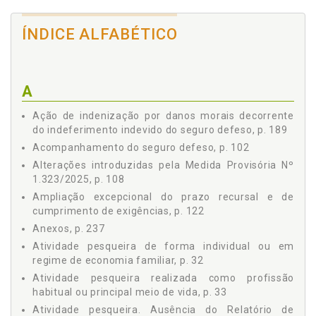
2.3.2 Reparos em Embarcações de Pequeno Porte, p.
36
ÍNDICE ALFABÉTICO
2.3.3 Eviscerador, p. 37
2.3.4 Mariscadores (Marisqueiras), p. 37
2.3.5 Caranguejeiros, p. 37
A
2.3.6 Catadores de Algas, p. 37
2.3.7 Observador de Cardumes, p. 38
Ação de indenização por danos morais decorrente
2.4 CARACTERÍSTICAS DO PESCADOR ARTESANAL, p. 38
do indeferimento indevido do seguro defeso, p. 189
Capítulo III - O DEFESO, p. 43
Acompanhamento do seguro defeso, p. 102
3.1 PERÍODO DE DEFESO, p. 43
Alterações introduzidas pela Medida Provisória Nº
Capítulo IV - O SEGURO DEFESO, p. 49
1.323/2025, p. 108
4.1 SEGURO-DESEMPREGO, p. 49
Ampliação excepcional do prazo recursal e de
4.2 SEGURO DEFESO, p. 50
cumprimento de exigências, p. 122
4.3 REQUISITOS PARA RECEBER O SEGURO DEFESO, p. 53
Anexos, p. 237
4.3.1 Exercer Atividade de Forma Ininterrupta, p. 53
Atividade pesqueira de forma individual ou em
4.3.2 Regime de Economia Familiar, p. 54
regime de economia familiar, p. 32
4.3.3 Registro de Pesca, p. 54
Atividade pesqueira realizada como profissão
4.3.4 Pescador Profissional Artesanal, p. 54
habitual ou principal meio de vida, p. 33
4.3.5 Contribuição Previdenciária, p. 54
Atividade pesqueira. Ausência do Relatório de
4.3.6 Não Estar Recebendo Benefício do INSS, p. 55