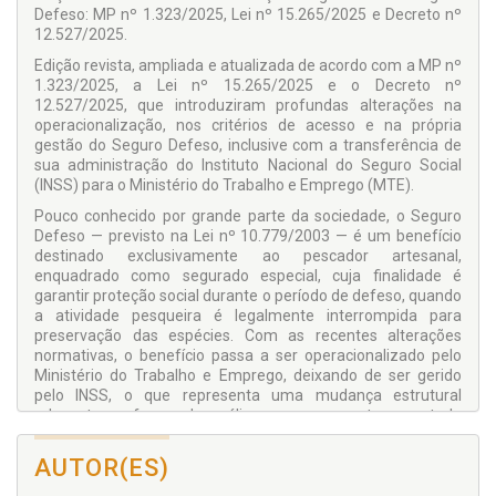
Defeso: MP nº 1.323/2025, Lei nº 15.265/2025 e Decreto nº
12.527/2025.
Edição revista, ampliada e atualizada de acordo com a MP nº
1.323/2025, a Lei nº 15.265/2025 e o Decreto nº
12.527/2025, que introduziram profundas alterações na
operacionalização, nos critérios de acesso e na própria
gestão do Seguro Defeso, inclusive com a transferência de
sua administração do Instituto Nacional do Seguro Social
(INSS) para o Ministério do Trabalho e Emprego (MTE).
Pouco conhecido por grande parte da sociedade, o Seguro
Defeso — previsto na Lei nº 10.779/2003 — é um benefício
destinado exclusivamente ao pescador artesanal,
enquadrado como segurado especial, cuja finalidade é
garantir proteção social durante o período de defeso, quando
a atividade pesqueira é legalmente interrompida para
preservação das espécies. Com as recentes alterações
normativas, o benefício passa a ser operacionalizado pelo
Ministério do Trabalho e Emprego, deixando de ser gerido
pelo INSS, o que representa uma mudança estrutural
relevante na forma de análise, processamento e controle
dos requerimentos.
AUTOR(ES)
Ao longo desta obra, será detalhado como se dá a análise
dos pedidos de concessão do Seguro Defeso nesse novo