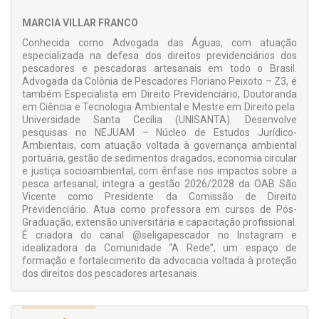
cenário institucional, considerando que o benefício possui
legislação própria, distinta da Lei nº 8.213/1991. Essa
MARCIA VILLAR FRANCO
autonomia normativa, agora combinada com a alteração do
Conhecida como Advogada das Águas, com atuação
órgão responsável pela sua gestão, aprofunda a
especializada na defesa dos direitos previdenciários dos
complexidade jurídica do instituto e impacta diretamente na
pescadores e pescadoras artesanais em todo o Brasil.
fundamentação exigida tanto na esfera administrativa
Advogada da Colônia de Pescadores Floriano Peixoto – Z3, é
quanto judicial.
também Especialista em Direito Previdenciário, Doutoranda
Com abordagem prática e didática, a obra foi desenvolvida
em Ciência e Tecnologia Ambiental e Mestre em Direito pela
para auxiliar advogados que desejam atuar ou se aprofundar
Universidade Santa Cecília (UNISANTA). Desenvolve
nas demandas relacionadas ao Seguro Defeso diante das
pesquisas no NEJUAM – Núcleo de Estudos Jurídico-
novas exigências legais e institucionais. Além da exposição
Ambientais, com atuação voltada à governança ambiental
teórica e da análise de jurisprudência atualizada, o livro
portuária, gestão de sedimentos dragados, economia circular
oferece casos práticos e modelos de peças processuais
e justiça socioambiental, com ênfase nos impactos sobre a
voltadas às esferas administrativa e judicial, com o objetivo
pesca artesanal, integra a gestão 2026/2028 da OAB São
de instrumentalizar a atuação jurídica e viabilizar a efetiva
Vicente como Presidente da Comissão de Direito
concessão do benefício aos pescadores artesanais em um
Previdenciário. Atua como professora em cursos de Pós-
contexto normativo mais rigoroso, digitalizado e
Graduação, extensão universitária e capacitação profissional.
tecnicamente desafiador.
É criadora do canal @seligapescador no Instagram e
idealizadora da Comunidade “A Rede”, um espaço de
formação e fortalecimento da advocacia voltada à proteção
dos direitos dos pescadores artesanais.