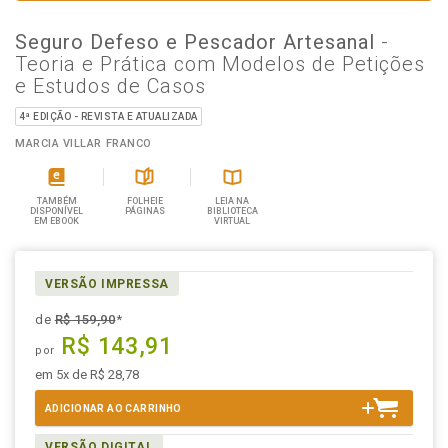
Seguro Defeso e Pescador Artesanal
-
Teoria e Prática com Modelos de Petições
e Estudos de Casos
4ª EDIÇÃO - REVISTA E ATUALIZADA
MARCIA VILLAR FRANCO
TAMBÉM
FOLHEIE
LEIA NA
DISPONÍVEL
PÁGINAS
BIBLIOTECA
EM EBOOK
VIRTUAL
VERSÃO IMPRESSA
de
R$ 159,90
*
R$ 143,91
por
em 5x de R$ 28,78
ADICIONAR AO CARRINHO
VERSÃO DIGITAL