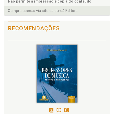
CONTEMPORÂNEA, p. 84
Não permite a impressão e cópia do conteúdo.
4.8 A PRÁTICA PEDAGÓGICA E A IDENTIDADE CULTURAL
Compra apenas via site da Juruá Editora.
DOS RIBEIRINHOS, p. 90
Capítulo 5 MARCO METODOLÓGICO, p. 95
5.1 TIPO DE PESQUISA, p. 95
RECOMENDAÇÕES
5.2 JUSTIFICATIVA PELO LOCAL DA PESQUISA, p. 98
5.3 DESCRIÇÃO DO LOCAL DA PESQUISA: ECFRM, p. 101
5.4 COMPOSIÇÕES DO GRUPO, p. 104
5.5 A REALIZAÇÃO DO GRUPO FOCAL, p. 107
Capítulo 6 ANÁLISE DOS DADOS, p. 111
6.1 DISCUSSÃO DOS DADOS, p. 113
Capítulo 7 A REALIDADE DA ESCOLA RIBEIRINHA E AS
MODALIDADES DE ENSINO, p. 115
7.1 NAVEGAR É PRECISO, VIVER NÃO É PRECISO, p. 115
7.2 O RIO DA MINHA ALDEIA, p. 122
7.3 O RIO QUE FAZIA VOLTA ATRÁS DA NOSSA MORADA,
p. 125
7.4 FOI UM RIO QUE PASSOU EM MINHA VIDA, p. 129
Capítulo 8 CONTEÚDOS CULTURAIS RURAIS/RIBEIRINHOS, p.
135
8.1 REVERÊNCIAS E REMINISCÊNCIAS AMAZÔNICAS, p.