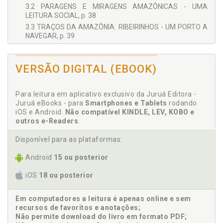
3.2 PARAGENS E MIRAGENS AMAZÔNICAS - UMA
LEITURA SOCIAL, p. 38
3.3 TRAÇOS DA AMAZÔNIA: RIBEIRINHOS - UM PORTO A
NAVEGAR, p. 39
3.4 AMAPÁ: RECORTES AMBIENTAIS, CULTURAIS E
HISTÓRICOS, p. 39
VERSÃO DIGITAL (EBOOK)
3.5 UM OLHAR SOBRE A EDUCAÇÃO AMBIENTAL NO
CONTEXTO RIBEIRINHO, p. 43
3.6 MAZAGÃO: CARACTERÍSTICAS, p. 51
Para leitura em aplicativo exclusivo da Juruá Editora -
Capítulo 4 IDENTIDADE CULTURAL RIBEIRINHA, p. 57
Juruá eBooks - para
Smartphones e Tablets
rodando
4.1 COMUNIDADE DO RIO MAZAGÃO, p. 57
iOS e Android.
Não compatível KINDLE, LEV, KOBO e
outros e-Readers
.
4.2 RELAÇÃO ENTRE O POVO RIBEIRINHO E A FLORESTA
AMAZÔNICA, p. 62
Disponível para as plataformas:
4.3 TRADIÇÃO DOS POVOS DA FLORESTA, p. 64
4.4 UM CONTEXTO SOCIAL MARGEADO PELAS
Android
15 ou posterior
DIFERENÇAS CULTURAIS, p. 65
4.5 GLOBALIZAÇÃO: UMA RELAÇÃO TENDENCIOSA PARA
iOS
18 ou posterior
UM CONTEXTO RIBEIRINHO, p. 72
4.6 MODOS DE SEGREGAÇÃO X PRÁTICA EDUCATIVA, p.
Em computadores a leitura é apenas online e sem
78
recursos de favoritos e anotações;
4.7 DESAFIOS DA INSTITUIÇÃO DE ENSINO
Não permite download do livro em formato PDF;