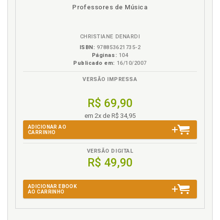
disponível
Disponível
páginas
135
Professores de Música
em
na
8.2 DIVERSIDADE CULTURAL RURAL RIBEIRINHA, p. 144
eBook
B.V.
8.3 PRÁTICA DOCENTE E IDENTIDADE RIBEIRINHA, p. 147
CHRISTIANE DENARDI
Capítulo 9 CONSIDERAÇÕES FINAIS, p. 163
ISBN:
978853621735-2
REFERÊNCIAS, p. 173
Páginas:
104
Publicado em:
16/10/2007
VERSÃO IMPRESSA
R$ 69,90
em 2x de R$ 34,95
ADICIONAR AO
CARRINHO
VERSÃO DIGITAL
R$ 49,90
ADICIONAR EBOOK
AO CARRINHO