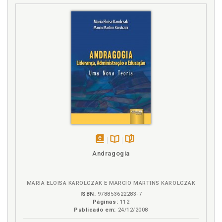
disponível
Disponível
páginas
Andragogia
em
na
eBook
B.V.
MARIA ELOISA KAROLCZAK E MARCIO MARTINS KAROLCZAK
ISBN:
978853622283-7
Páginas:
112
Publicado em:
24/12/2008