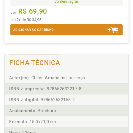
Conferir regras
R$ 69,90
por
em 2x de R$ 34,95
ADICIONAR AO CARRINHO
FICHA TÉCNICA
Autor(es):
Cleide Amanajás Lourenço
ISBN v. impressa:
978652632217-8
ISBN v. digital:
978652632158-4
Acabamento:
Brochura
Formato:
15,0x21,0 cm
Peso:
236grs.