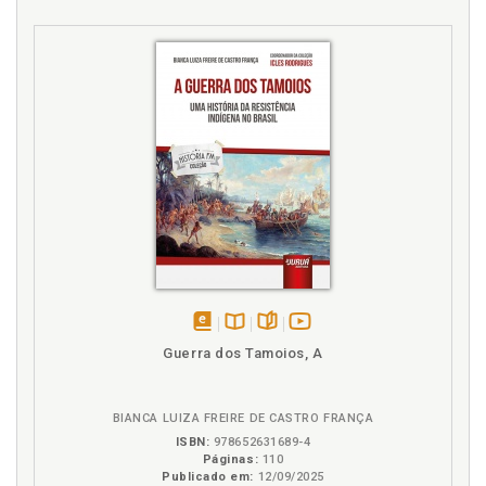
disponível
Disponível
páginas
vídeo
Guerra dos Tamoios, A
em
na
da
eBook
B.V.
obra
BIANCA LUIZA FREIRE DE CASTRO FRANÇA
ISBN:
978652631689-4
Páginas:
110
Publicado em:
12/09/2025