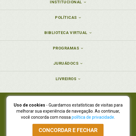
INSTITUCIONAL
POLÍTICAS
BIBLIOTECA VIRTUAL
PROGRAMAS
JURUÁDOCS
LIVREIROS
Uso de cookies
- Guardamos estatísticas de visitas para
Juruá Editora Ltda., CNPJ 77.535.508/0001-19
melhorar sua experiência de navegação. Ao continuar,
Juruá Informática Ltda., CNPJ 01.701.561/0001-80
você concorda com nossa
política de privacidade
.
NOVO ENDEREÇO:
R. Flávio Dallegrave, 7665, São Lourenço |
Curitiba - Paraná - CEP 82210-310
CONCORDAR E FECHAR
Atendimento: (41) 4009-3900
|
Vendas Atacado: (41) 4009-3939
|