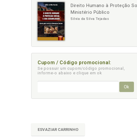
Direito Humano à Proteção Soci
-
+
Ministério Público
Silvia da Silva Tejadas
Cupom / Código promocional:
Se possuir um cupom/código promocional,
informe-o abaixo e clique em ok
Ok
ESVAZIAR CARRINHO