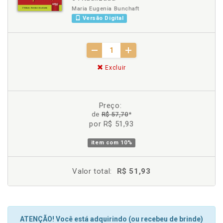
Maria Eugenia Bunchaft
Versão Digital
Excluir
Preço:
de
R$ 57,70
*
por R$ 51,93
item com
10%
Valor total:
R$ 51,93
ATENÇÃO! Você está adquirindo (ou recebeu de brinde)