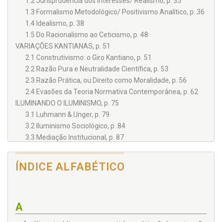
1.2 Jurisprudência dos Interesses/ Realismo, p. 35
1.3 Formalismo Metodológico/ Positivismo Analítico, p. 36
1.4 Idealismo, p. 38
1.5 Do Racionalismo ao Ceticismo, p. 48
VARIAÇÕES KANTIANAS, p. 51
2.1 Construtivismo: o Giro Kantiano, p. 51
2.2 Razão Pura e Neutralidade Científica, p. 53
2.3 Razão Prática, ou Direito como Moralidade, p. 56
2.4 Evasões da Teoria Normativa Contemporânea, p. 62
ILUMINANDO O ILUMINISMO, p. 75
3.1 Luhmann & Unger, p. 79
3.2 Iluminismo Sociológico, p. 84
3.3 Mediação Institucional, p. 87
3.3.1 Excurso: Construtivismo radical e sistemas que
observam sistemas, p. 97
ÍNDICE ALFABÉTICO
3.3.2 Da teoria da sociedade à teoria do direito:
obstáculos, p. 109
3.4 Progresso, p. 122
3.4.1 Excurso: pragmatismo radical e
A
experimentalismo democrático, p. 130
3.5 Análise Jurídica como Antidogmática? Imaginação