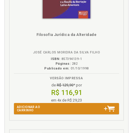
moralidade, p. 56
Morfogênese, p. 27
Morfologia, p. 183
N
Filosofia Jurídica da Alteridade
Neutralidade científica. Razão pura e neutralidade
científica, p. 53
JOSÉ CARLOS MOREIRA DA SILVA FILHO
ISBN:
857394139-1
O
Páginas:
282
Publicado em:
01/10/1998
Observando observadores: teorias do direito, p. 29
VERSÃO IMPRESSA
Ordens jurídicas, p. 232
de
R$ 129,90
* por
R$ 116,91
P
em 4x de R$ 29,23
Positivismo analítico. Formalismo metodológico/
ADICIONAR AO
CARRINHO
positivismo analítico, p. 36
Progresso, p. 122