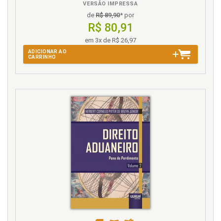
Teoria normativa contemporânea. Evasões da teoria
VERSÃO IMPRESSA
normativa contemporânea, p. 62
de
R$ 89,90
* por
R$ 80,91
U
em 3x de R$ 26,97
ADICIONAR AO
Unger. Luhmann & Unger, p. 79
CARRINHO