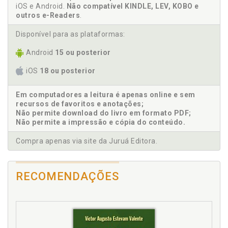
Estruturas jurídicas. Ambiente interno, p. 203
Parte III - METAMORFOSE, p. 255
iOS e Android.
Não compatível KINDLE, LEV, KOBO e
Estruturas jurídicas. Confiança, segurança/ risco,
outros e-Readers
.
EPÍLOGO: INOVAÇÃO E EXPERIMENTALISMO NO DIREITO, p.
estabilidade/ instabilidade, inflação/ deflação, p.
257
Disponível para as plataformas:
218
REFERÊNCIAS, p. 267
Estruturas jurídicas. Configuração, p. 209
Android
15 ou posterior
Estruturas jurídicas. Descentralização e
reflexividade, p. 222
iOS
18 ou posterior
Estruturas jurídicas. Esfera organizada: centro e
periferia, ou a divisão do trabalho jurídico, p. 192
Em computadores a leitura é apenas online e sem
recursos de favoritos e anotações;
Estruturas jurídicas. Mecanismos de triangulação ou
Não permite download do livro em formato PDF;
reentrada procedimental, p. 216
Não permite a impressão e cópia do conteúdo.
Estruturas jurídicas. Um mapa institucional, p. 189
Compra apenas via site da Juruá Editora.
Evasões da teoria normativa contemporânea, p. 62
Excurso: construtivismo radical e sistemas que
observam sistemas, p. 97
RECOMENDAÇÕES
Excurso: pragmatismo radical e experimentalismo
democrático, p. 130
F