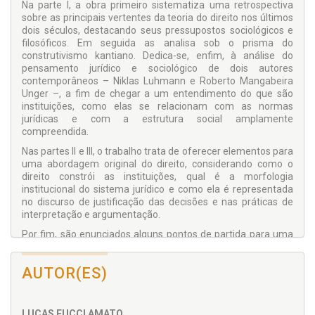
Na parte I, a obra primeiro sistematiza uma retrospectiva
sobre as principais vertentes da teoria do direito nos últimos
dois séculos, destacando seus pressupostos sociológicos e
filosóficos. Em seguida as analisa sob o prisma do
construtivismo kantiano. Dedica-se, enfim, à análise do
pensamento jurídico e sociológico de dois autores
contemporâneos – Niklas Luhmann e Roberto Mangabeira
Unger –, a fim de chegar a um entendimento do que são
instituições, como elas se relacionam com as normas
jurídicas e com a estrutura social amplamente
compreendida.
Nas partes II e III, o trabalho trata de oferecer elementos para
uma abordagem original do direito, considerando como o
direito constrói as instituições, qual é a morfologia
institucional do sistema jurídico e como ela é representada
no discurso de justificação das decisões e nas práticas de
interpretação e argumentação.
Por fim, são enunciados alguns pontos de partida para uma
pesquisa e uma prática jurídicas voltadas à experimentação
de arranjos jurídicos e à inovação do direito.
AUTOR(ES)
Biblioteca de Filosofia, Sociologia e Teoria do Direito -
Coordenação: Fernando Rister de Sousa Lima
LUCAS FUCCI AMATO