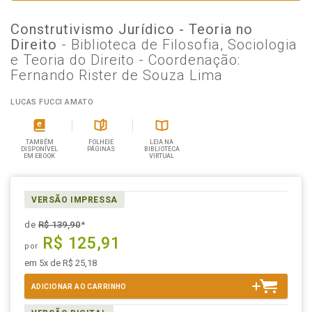
Construtivismo Jurídico - Teoria no
Direito
- Biblioteca de Filosofia, Sociologia
e Teoria do Direito - Coordenação:
Fernando Rister de Souza Lima
LUCAS FUCCI AMATO
TAMBÉM
FOLHEIE
LEIA NA
DISPONÍVEL
PÁGINAS
BIBLIOTECA
EM EBOOK
VIRTUAL
VERSÃO IMPRESSA
de
R$ 139,90
*
R$ 125,91
por
em 5x de R$ 25,18
ADICIONAR AO CARRINHO