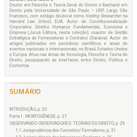
Doutor em Filosofia e Teoria Geral do Direito e Bacharel em
O Brasil, como país periférico no sistema social global, atra­
Direito pela Universidade de São Paulo – USP, Largo São
vessa um período histórico-so­cial conturbado sob o âmago
Francisco, com estágio doutoral como
Visiting Researcher
na
editorial, em que o tecnicismo-dogmático de baixa
Harvard Law School
, EUA. Autor de
Constitucionalização
consistência teórica e o pragmatismo-imediatista
Corporativa: Direitos Humanos Fundamentais, Economia e
desenfreado assentam-se como principais atores do
Empresa
(Juruá Editora, nesta coleção); coautor de
Gestão
neocapitalismo, a materializar-se no contexto do mercado
Estratégica de Fornecedores e Contratos
(Saraiva). Autor de
edi­torial, numa avalanche de publicações cujo intento é sim­
artigos publicados em periódicos científicos e anais de
plificar o insimplificável, com obras de repetição em massa,
eventos nacionais e internacionais, no Brasil, Estados Unidos
sem outro propósito qualquer do que atender a uma
e Europa. Atua nas áreas de Sociologia, Filosofia e Teoria do
demanda de informação resumida. Sem me­noscabo a esse
Direito, pesquisando as interfaces entre Direito, Política e
público, a Juruá Editora e o Coordenador desta Coleção – o
Economia.
Prof. Fernando Ris­ter de Sousa Lima – saem na contramão
dos catálogos a fim de cunhar espaço nesse merca­do para
trabalhos de verticalida­de cognitiva, num diálogo com as
disciplinas propedêuticas do Direito. Para tal mister, além de
SUMÁRIO
coragem, ousadia e forte senti­mento de compromisso social,
reclamou-se de guarida de um grupo seleto de intelectuais,
que, prontamente, aceitaram formar o Conselho Editorial
desta Biblioteca, cada qual, é ver­dade, com sua característica
INTRODUÇÃO, p. 23
teórica, porém, todos ligados sob uma só família: “a pesquisa
Parte I - MORFOGÊNESE, p. 27
jurídica”!
OBSERVANDO OBSERVADORES: TEORIAS DO DIREITO, p. 29
1.1 Jurisprudência dos Conceitos/ Formalismo, p. 31