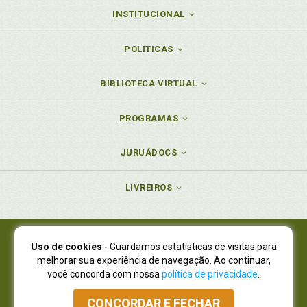
INSTITUCIONAL
POLÍTICAS
BIBLIOTECA VIRTUAL
PROGRAMAS
JURUÁDOCS
LIVREIROS
Uso de cookies
- Guardamos estatísticas de visitas para
Juruá Editora Ltda., CNPJ 77.535.508/0001-19
melhorar sua experiência de navegação. Ao continuar,
Juruá Informática Ltda., CNPJ 01.701.561/0001-80
você concorda com nossa
política de privacidade
.
NOVO ENDEREÇO:
R. Flávio Dallegrave, 7665, São Lourenço |
Curitiba - Paraná - CEP 82210-310
CONCORDAR E FECHAR
Atendimento: (41) 4009-3900
|
Vendas Atacado: (41) 4009-3939
|