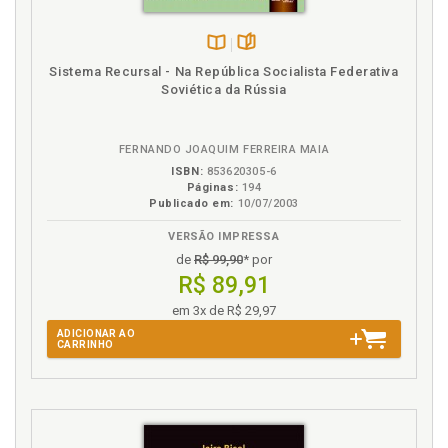
Razão de Estado no sistema político, p. 72
Référé legislatif no sistema jurídico, p. 78
Referências, p. 189
Disponível
páginas
Sistema Recursal - Na República Socialista Federativa
na
Resposta. Uma questão latente: é correto existir
Soviética da Rússia
B.V.
resposta?, p. 172
S
FERNANDO JOAQUIM FERREIRA MAIA
ISBN:
853620305-6
Sistema econômico. Preço justo no sistema
Páginas:
194
Publicado em:
10/07/2003
econômico, p. 66
Sistema jurídico. Référé legislatif no sistema
VERSÃO IMPRESSA
jurídico, p. 78
de
R$ 99,90
* por
Sistema político. Razão de Estado no sistema
R$ 89,91
político, p. 72
em 3x de R$ 29,97
Sociedade. Dogmática jurídica na sociedade
ADICIONAR AO
complexa dogmática e sua função para o Direito, p.
CARRINHO
143
T
Teoria do Direito. Teoria dos sistemas, teoria do