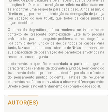
número de possibilida­des e pela necessidade de constantes
seleções. No Direito, tal condição se refle­te na dificuldade em
se encontrar uma resposta para cada caso. Ainda assim, o
Direito exige, por meio da proibição da denegação de justiça
(ou vedação do
non liquet
), que todos os casos jurídicos
sejam decididos.
O tema da dogmática jurídica moderna se insere nesse
contexto de crescente complexidade. Este livro procura
enfrentá-lo a partir do seguinte problema: como a dogmática
lida com o dever jurídico de decidir todos os casos? Para
tanto, faz uso da teoria dos sistemas de Niklas Luhmann e de
sua capacidade de observação dos paradoxos envolvidos na
resposta a essa pergunta.
Inicialmente, a questão é abordada a partir de algumas
características centrais da dogmática jurídica, bem como do
tratamento dado ao problema da decisão por obras clássicas
do pensamento jurídico ocidental. Trata-se de recuperar
elementos históricos com vistas a observar diferenças entre
Direito e ciência no enfrentamento da complexidade social.
Em seguida, examina-se a proibição da denegação de justiça
a partir de uma combinação de estratégias teóricas. O dever
AUTOR(ES)
de decidir é comparado com con­ceitos mobilizados por
outros sistemas sociais ou pelo próprio sistema jurídico em
momentos históricos distintos. Também é analisado à luz de