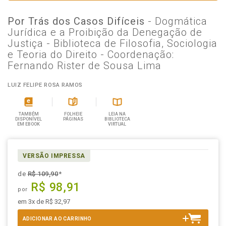
Por Trás dos Casos Difíceis
- Dogmática
Jurídica e a Proibição da Denegação de
Justiça - Biblioteca de Filosofia, Sociologia
e Teoria do Direito - Coordenação:
Fernando Rister de Sousa Lima
LUIZ FELIPE ROSA RAMOS
TAMBÉM
FOLHEIE
LEIA NA
DISPONÍVEL
PÁGINAS
BIBLIOTECA
EM EBOOK
VIRTUAL
VERSÃO IMPRESSA
de
R$ 109,90
*
R$ 98,91
por
em 3x de R$ 32,97
ADICIONAR AO CARRINHO