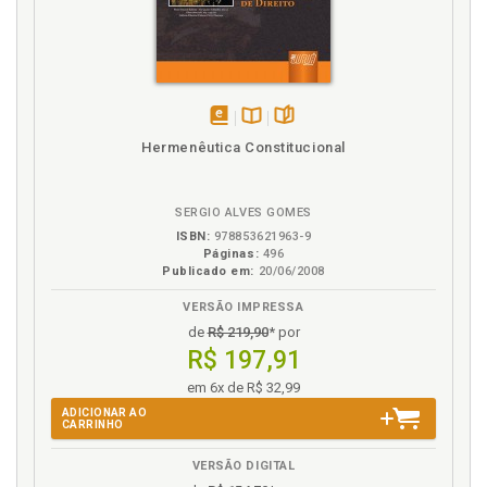
disponível
Disponível
páginas
Hermenêutica Constitucional
em
na
eBook
B.V.
SERGIO ALVES GOMES
ISBN:
978853621963-9
Páginas:
496
Publicado em:
20/06/2008
VERSÃO IMPRESSA
de
R$ 219,90
* por
R$ 197,91
em 6x de R$ 32,99
ADICIONAR AO
CARRINHO
VERSÃO DIGITAL