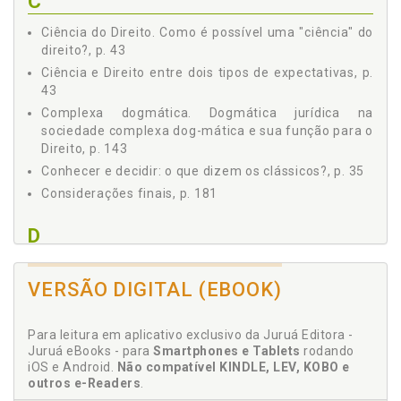
C
1.2 Justiça como Fórmula de Contingência, p. 151
Ciência do Direito. Como é possível uma "ciência" do
2 - O DEVER DE DECIDIR E O FUTURO DA DOGMÁTICA
direito?, p. 43
JURÍDICA, p. 157
Ciência e Direito entre dois tipos de expectativas, p.
2.1 Neoconstitucionalismo: um Subproduto da Proibição?,
p. 159
43
2.2 Uma Questão Latente: é Correto Existir Resposta?, p.
Complexa dogmática. Dogmática jurídica na
172
sociedade complexa dog-mática e sua função para o
CONSIDERAÇÕES FINAIS, p. 181
Direito, p. 143
REFERÊNCIAS, p. 189
Conhecer e decidir: o que dizem os clássicos?, p. 35
Considerações finais, p. 181
D
Decidir sem programas de decisão, p. 96
VERSÃO DIGITAL (EBOOK)
Decisão indecidível. Paradoxo da decisão indecidível,
p. 87
Decisão. Conhecer e decidir: o que dizem os
Para leitura em aplicativo exclusivo da Juruá Editora -
clássicos?, p. 35
Juruá eBooks - para
Smartphones e Tablets
rodando
iOS e Android.
Não compatível KINDLE, LEV, KOBO e
Decisão. Decidir sem programas de decisão, p. 96
outros e-Readers
.
Denegação de justiça. Proibição da denegação de