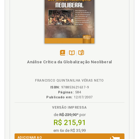
E
Estado. Razão de Estado no sistema político, p. 72
F
Fechamento operativo, p. 65
I
disponível
Disponível
páginas
Análise Crítica da Globalização Neoliberal
em
na
Introdução, p. 21
eBook
B.V.
FRANCISCO QUINTANILHA VÉRAS NETO
J
ISBN:
978853621637-9
Páginas:
584
Justiça como fórmula de contingência, p. 151
Publicado em:
12/07/2007
L
VERSÃO IMPRESSA
de
R$ 239,90
* por
Lacunas. Preenchimento de lacunas pelo juiz, p. 123
R$ 215,91
em 6x de R$ 35,99
M
ADICIONAR AO