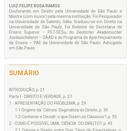
suas diferen­tes manifestações no Direito moderno.
LUIZ FELIPE ROSA RAMOS
Doutorando em Direito pela Universidade de São Paulo e
Finalmente, observa-se o problema da vedação do
non liquet
Mestre (com louvor) pela mesma instituição. Foi Pesquisador
a partir da fun­ção desempenhada pela dogmática jurídica
na Uni­versidade de Salento, Itália. Graduou-se em Direito na
para o Direito moderno. Como a dogmática pode continuar
Universidade de São Paulo. Foi Bolsista da Secreta­ria de
estabilizando o juridicamente possível diante de tantas
Ensino Superior – PET-SESu, do
Deutscher Akademischer
possibilidades decisórias? A atenção do autor então se volta
Austauschdienst
– DAAD e do Programa de Aperfeiçoamento
para um tema atual: o debate a respeito do
de Ensi­no – PAE da Universidade de São Paulo. Advogado
neoconstitucionalismo no Brasil.
em São Paulo.
SUMÁRIO
Biblioteca de Filosofia, Sociologia e Teoria do Direito
O Brasil, como país periférico no sistema social global, atra­
INTRODUÇÃO, p. 21
vessa um período histórico-so­cial conturbado sob o âmago
editorial, em que o tecnicismo-dogmático de baixa
Parte I - DIREITO E VERDADE, p. 27
consistência teórica e o pragmatismo-imediatista
1 - APRESENTAÇÃO DO PROBLEMA, p. 29
desenfreado assentam-se como principais atores do
1.1 Origens da ´Ciência´ Dogmática do Direito, p. 30
neocapitalismo, a materializar-se no contexto do mercado
1.2 Conhecer e Decidir: o que Dizem os Clássicos?, p. 35
edi­torial, numa avalanche de publicações cujo intento é sim­
plificar o insimplificável, com obras de repetição em massa,
2 - COMO É POSSÍVEL UMA ´CIÊNCIA´ DO DIREITO?, p. 43
sem outro propósito qualquer do que atender a uma
2.1 Ciência e Direito entre Dois Tipos de Expectativas, p.