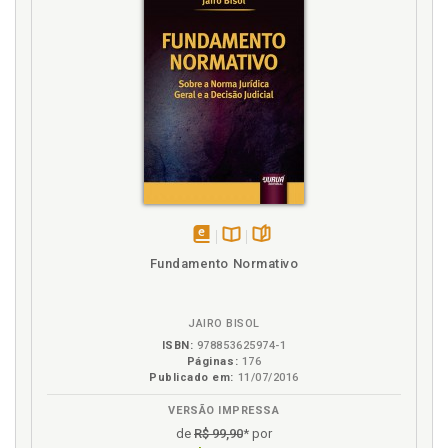
direito e dogmática jurí-dica, p. 51
Teoria dos sistemas, teoria do direito e dogmática
jurídica, p. 51
Terceira margem do rio, p. 144
V
Verdade. Direito e verdade, p. 27
Violação implícita. Proibição explícita (e sua violação
implícita), p. 117
disponível
Disponível
páginas
Fundamento Normativo
em
na
eBook
B.V.
JAIRO BISOL
ISBN:
978853625974-1
Páginas:
176
Publicado em:
11/07/2016
VERSÃO IMPRESSA
de
R$ 99,90
* por