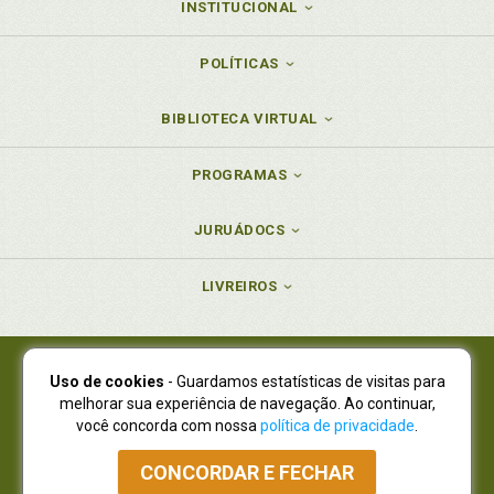
INSTITUCIONAL
POLÍTICAS
BIBLIOTECA VIRTUAL
PROGRAMAS
JURUÁDOCS
LIVREIROS
Uso de cookies
- Guardamos estatísticas de visitas para
Juruá Editora Ltda., CNPJ 77.535.508/0001-19
melhorar sua experiência de navegação. Ao continuar,
Juruá Informática Ltda., CNPJ 01.701.561/0001-80
você concorda com nossa
política de privacidade
.
NOVO ENDEREÇO:
R. Flávio Dallegrave, 7665, São Lourenço |
Curitiba - Paraná - CEP 82210-310
CONCORDAR E FECHAR
Atendimento: (41) 4009-3900
|
Vendas Atacado: (41) 4009-3939
|