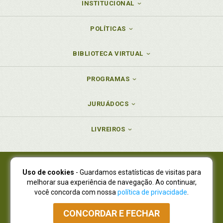
INSTITUCIONAL
POLÍTICAS
BIBLIOTECA VIRTUAL
PROGRAMAS
JURUÁDOCS
LIVREIROS
Uso de cookies
- Guardamos estatísticas de visitas para
Juruá Editora Ltda., CNPJ 77.535.508/0001-19
melhorar sua experiência de navegação. Ao continuar,
Juruá Informática Ltda., CNPJ 01.701.561/0001-80
você concorda com nossa
política de privacidade
.
NOVO ENDEREÇO:
R. Flávio Dallegrave, 7665, São Lourenço |
Curitiba - Paraná - CEP 82210-310
CONCORDAR E FECHAR
Atendimento: (41) 4009-3900
|
Vendas Atacado: (41) 4009-3939
|