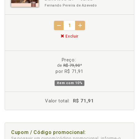
Fernando Pereira de Azevedo
Excluir
Preço:
de
R$ 79,90
*
por R$ 71,91
item com
10%
Valor total:
R$ 71,91
Cupom / Código promocional:
Se possuir um cupom/código promocional, informe-o