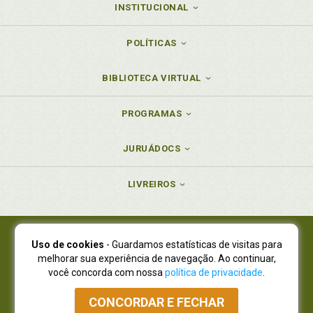
INSTITUCIONAL
POLÍTICAS
BIBLIOTECA VIRTUAL
PROGRAMAS
JURUÁDOCS
LIVREIROS
Uso de cookies
- Guardamos estatísticas de visitas para
Juruá Editora Ltda., CNPJ 77.535.508/0001-19
melhorar sua experiência de navegação. Ao continuar,
Juruá Informática Ltda., CNPJ 01.701.561/0001-80
você concorda com nossa
política de privacidade
.
NOVO ENDEREÇO:
R. Flávio Dallegrave, 7665, São Lourenço |
Curitiba - Paraná - CEP 82210-310
CONCORDAR E FECHAR
Atendimento: (41) 4009-3900
|
Vendas Atacado: (41) 4009-3939
|