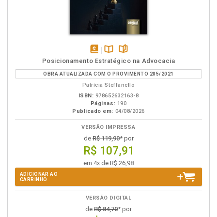
disponível
Disponível
páginas
Posicionamento Estratégico na Advocacia
em
na
OBRA ATUALIZADA COM O PROVIMENTO 205/2021
eBook
B.V.
Patrícia Steffanello
ISBN:
978652632163-8
Páginas:
190
Publicado em:
04/08/2026
VERSÃO IMPRESSA
de
R$ 119,90
* por
R$ 107,91
em 4x de R$ 26,98
ADICIONAR AO
CARRINHO
VERSÃO DIGITAL
de
R$ 84,70
* por