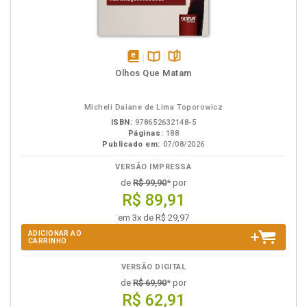
disponível
Disponível
páginas
Olhos Que Matam
em
na
eBook
B.V.
Micheli Daiane de Lima Toporowicz
ISBN:
978652632148-5
Páginas:
188
Publicado em:
07/08/2026
VERSÃO IMPRESSA
de
R$ 99,90
* por
R$ 89,91
em 3x de R$ 29,97
ADICIONAR AO
CARRINHO
VERSÃO DIGITAL
de
R$ 69,90
* por
R$ 62,91