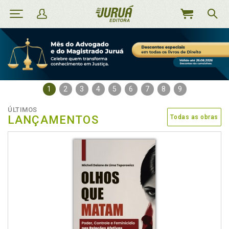
MEU
CARRINHO
1
2
3
4
5
6
7
8
9
ÚLTIMOS
LANÇAMENTOS
Todas as obras