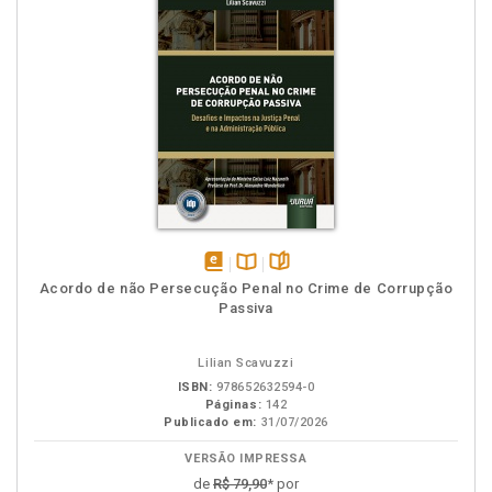
disponível
Disponível
páginas
Acordo de não Persecução Penal no Crime de Corrupção
em
na
Passiva
eBook
B.V.
Lilian Scavuzzi
ISBN:
978652632594-0
Páginas:
142
Publicado em:
31/07/2026
VERSÃO IMPRESSA
de
R$ 79,90
* por