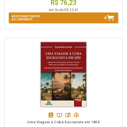
R$ 76,23
em 3x de R$ 25,41
ADICIONAR EBOOK
AO CARRINHO
disponível
Disponível
páginas
podcast
Uma Viagem à Cuba Escravista em 1859
em
na