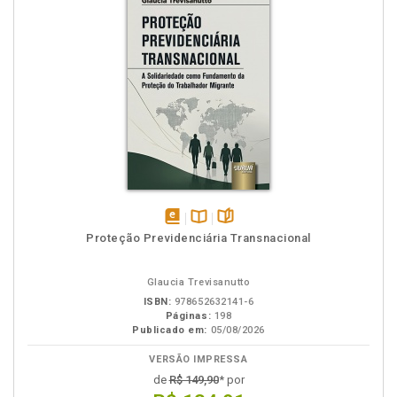
disponível
Disponível
páginas
Proteção Previdenciária Transnacional
em
na
eBook
B.V.
Glaucia Trevisanutto
ISBN:
978652632141-6
Páginas:
198
Publicado em:
05/08/2026
VERSÃO IMPRESSA
de
R$ 149,90
* por