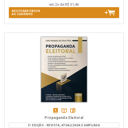
em 2x de R$ 31,46
ADICIONAR EBOOK
AO CARRINHO
disponível
Disponível
páginas
Propaganda Eleitoral
em
na
5ª EDIÇÃO - REVISTA, ATUALIZADA E AMPLIADA
eBook
B.V.