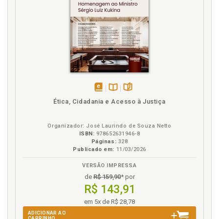
disponível
Disponível
páginas
Ética, Cidadania e Acesso à Justiça
em
na
eBook
B.V.
Organizador: José Laurindo de Souza Netto
ISBN:
978652631946-8
Páginas:
328
Publicado em:
11/03/2026
VERSÃO IMPRESSA
de
R$ 159,90
* por
R$ 143,91
em 5x de R$ 28,78
ADICIONAR AO
CARRINHO