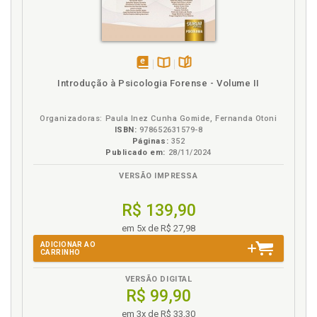
disponível
Disponível
páginas
Introdução à Psicologia Forense - Volume II
em
na
eBook
B.V.
Organizadoras: Paula Inez Cunha Gomide, Fernanda Otoni
ISBN:
978652631579-8
Páginas:
352
Publicado em:
28/11/2024
VERSÃO IMPRESSA
R$ 139,90
em 5x de R$ 27,98
ADICIONAR AO
CARRINHO
VERSÃO DIGITAL
R$ 99,90
em 3x de R$ 33,30