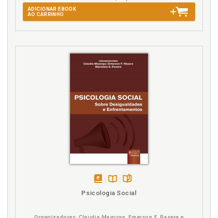
ADICIONAR EBOOK
AO CARRINHO
disponível
Disponível
páginas
Psicologia Social
em
na
eBook
B.V.
Organizadores: Claudia Mayorga, Emerson F. Rasera e