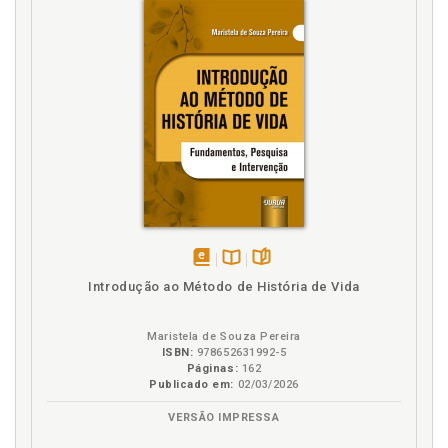
disponível
Disponível
páginas
Introdução ao Método de História de Vida
em
na
eBook
B.V.
Maristela de Souza Pereira
ISBN:
978652631992-5
Páginas:
162
Publicado em:
02/03/2026
VERSÃO IMPRESSA