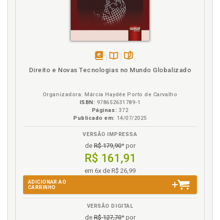
disponível
Disponível
páginas
Direito e Novas Tecnologias no Mundo Globalizado
em
na
eBook
B.V.
Organizadora: Márcia Haydée Porto de Carvalho
ISBN:
978652631789-1
Páginas:
372
Publicado em:
14/07/2025
VERSÃO IMPRESSA
de
R$ 179,90
* por
R$ 161,91
em 6x de R$ 26,99
ADICIONAR AO
CARRINHO
VERSÃO DIGITAL
de
R$ 127,70
* por