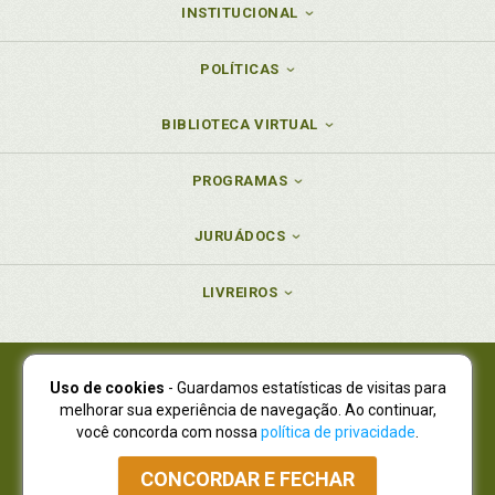
INSTITUCIONAL
POLÍTICAS
BIBLIOTECA VIRTUAL
PROGRAMAS
JURUÁDOCS
LIVREIROS
Uso de cookies
- Guardamos estatísticas de visitas para
Juruá Editora Ltda., CNPJ 77.535.508/0001-19
melhorar sua experiência de navegação. Ao continuar,
Juruá Informática Ltda., CNPJ 01.701.561/0001-80
você concorda com nossa
política de privacidade
.
NOVO ENDEREÇO:
R. Flávio Dallegrave, 7665, São Lourenço |
Curitiba - Paraná - CEP 82210-310
CONCORDAR E FECHAR
Atendimento: (41) 4009-3900
|
Vendas Atacado: (41) 4009-3939
|