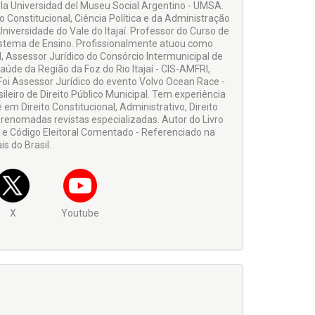
pela Universidad del Museu Social Argentino - UMSA.
 Constitucional, Ciência Política e da Administração
niversidade do Vale do Itajaí. Professor do Curso de
 Sistema de Ensino. Profissionalmente atuou como
I, Assessor Jurídico do Consórcio Intermunicipal de
úde da Região da Foz do Rio Itajaí - CIS-AMFRI,
 Foi Assessor Jurídico do evento Volvo Ocean Race -
ileiro de Direito Público Municipal. Tem experiência
em Direito Constitucional, Administrativo, Direito
is renomadas revistas especializadas. Autor do Livro
os e Código Eleitoral Comentado - Referenciado na
is do Brasil.
X
Youtube