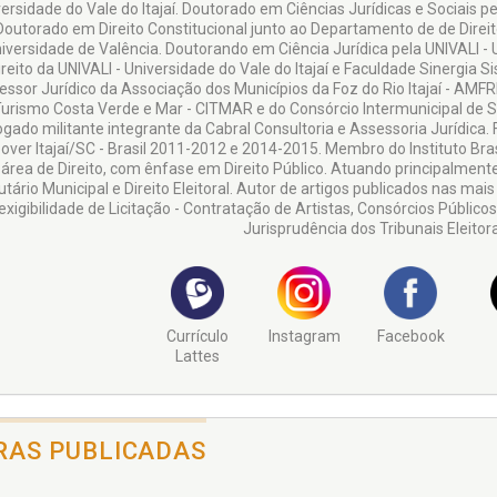
ersidade do Vale do Itajaí. Doutorado em Ciências Jurídicas e Sociais 
outorado em Direito Constitucional junto ao Departamento de de Direito
iversidade de Valência. Doutorando em Ciência Jurídica pela UNIVALI - U
ireito da UNIVALI - Universidade do Vale do Itajaí e Faculdade Sinergia
essor Jurídico da Associação dos Municípios da Foz do Rio Itajaí - AMFR
urismo Costa Verde e Mar - CITMAR e do Consórcio Intermunicipal de Sa
gado militante integrante da Cabral Consultoria e Assessoria Jurídica.
over Itajaí/SC - Brasil 2011-2012 e 2014-2015. Membro do Instituto Bras
 área de Direito, com ênfase em Direito Público. Atuando principalmente 
utário Municipal e Direito Eleitoral. Autor de artigos publicados nas ma
exigibilidade de Licitação - Contratação de Artistas, Consórcios Públic
Jurisprudência dos Tribunais Eleitora
Currículo
Instagram
Facebook
Lattes
RAS PUBLICADAS