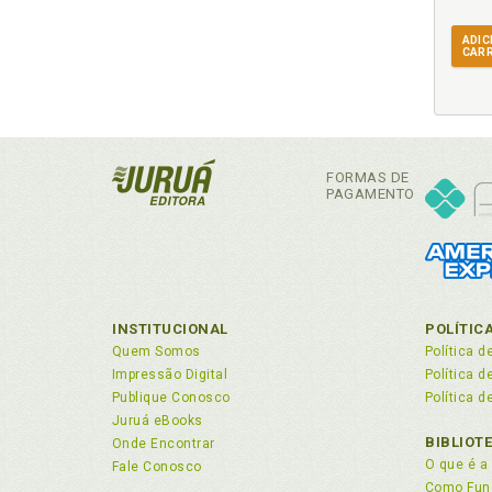
ADIC
CAR
FORMAS DE
PAGAMENTO
INSTITUCIONAL
POLÍTIC
Quem Somos
Política d
Impressão Digital
Política 
Publique Conosco
Política d
Juruá eBooks
BIBLIOT
Onde Encontrar
O que é a 
Fale Conosco
Como Fun