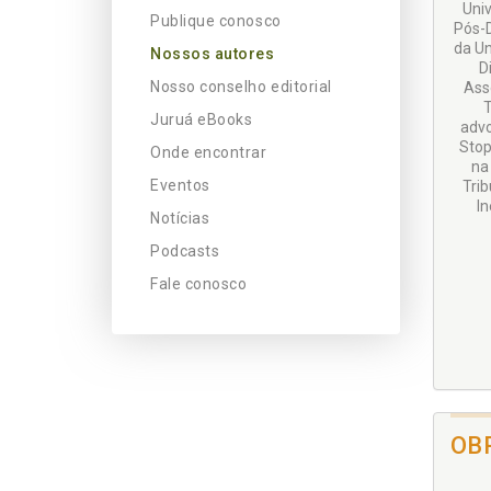
Univ
Publique conosco
Pós-D
da Un
Nossos autores
D
Nosso conselho editorial
Ass
T
Juruá eBooks
advo
Stop
Onde encontrar
na
Eventos
Trib
In
Notícias
Podcasts
Fale conosco
OB