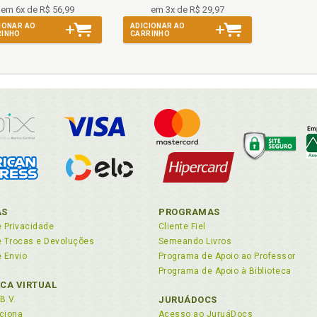
em 6x de R$ 56,99
em 3x de R$ 29,97
IONAR AO
ADICIONAR AO
RINHO
CARRINHO
AS
PROGRAMAS
e Privacidade
Cliente Fiel
de Trocas e Devoluções
Semeando Livros
e Envio
Programa de Apoio ao Professor
Programa de Apoio à Biblioteca
ECA VIRTUAL
B.V.
JURUÁDOCS
ciona
Acesso ao JuruáDocs