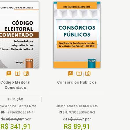
disponível
Disponível
páginas
disponível
Disponível
páginas
Código Eleitoral
Consórcios Públicos
em
na
em
na
Comentado
eBook
B.V.
eBook
B.V.
2ª EDIÇÃO
ino Adolfo Cabral Neto
Cirino Adolfo Cabral Neto
SBN:
978652632314-4
ISBN:
978655605630-2
de
R$ 379,90
* por
de
R$ 99,90
* por
R$ 341,91
R$ 89,91