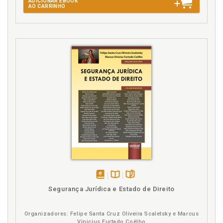
ADICIONAR EBOOK
AO CARRINHO
disponível
Disponível
páginas
Segurança Jurídica e Estado de Direito
em
na
eBook
B.V.
Organizadores: Felipe Santa Cruz Oliveira Scaletsky e Marcus
Vinicius Furtado Coêlho