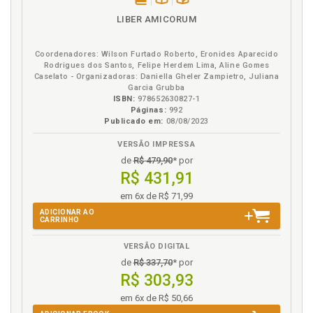
disponível
Disponível
páginas
LIBER AMICORUM
em
na
eBook
B.V.
Coordenadores: Wilson Furtado Roberto, Eronides Aparecido
Rodrigues dos Santos, Felipe Herdem Lima, Aline Gomes
Caselato - Organizadoras: Daniella Gheler Zampietro, Juliana
Garcia Grubba
ISBN:
978652630827-1
Páginas:
992
Publicado em:
08/08/2023
VERSÃO IMPRESSA
de
R$ 479,90
* por
R$ 431,91
em 6x de R$ 71,99
ADICIONAR AO
CARRINHO
VERSÃO DIGITAL
de
R$ 337,70
* por
R$ 303,93
em 6x de R$ 50,66